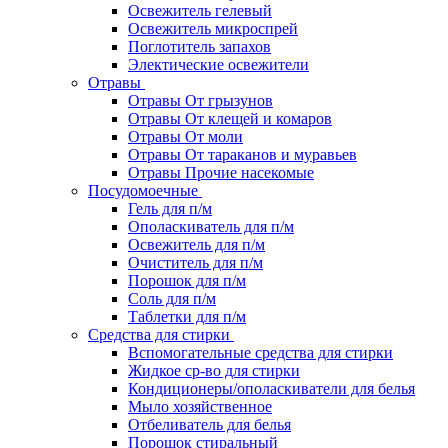
Освежитель гелевый
Освежитель микроспрей
Поглотитель запахов
Электические освежители
Отравы
Отравы От грызунов
Отравы От клещей и комаров
Отравы От моли
Отравы От тараканов и муравьев
Отравы Прочие насекомые
Посудомоечные
Гель для п/м
Ополаскиватель для п/м
Освежитель для п/м
Очиститель для п/м
Порошок для п/м
Соль для п/м
Таблетки для п/м
Средства для стирки
Вспомогательные средства для стирки
Жидкое ср-во для стирки
Кондиционеры/ополаскиватели для белья
Мыло хозяйственное
Отбеливатель для белья
Порошок стиральный