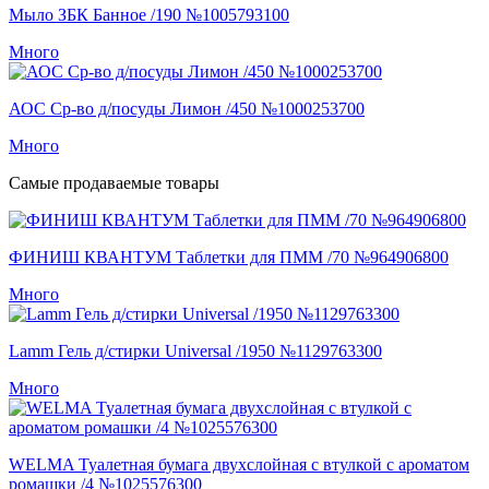
Мыло ЗБК Банное /190 №1005793100
Много
АОС Ср-во д/посуды Лимон /450 №1000253700
Много
Самые продаваемые товары
ФИНИШ КВАНТУМ Таблетки для ПММ /70 №964906800
Много
Lamm Гель д/стирки Universal /1950 №1129763300
Много
WELMA Туалетная бумага двухслойная с втулкой с ароматом
ромашки /4 №1025576300