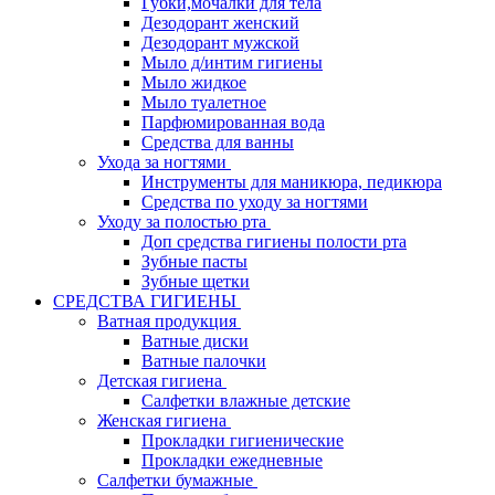
Губки,мочалки для тела
Дезодорант женский
Дезодорант мужской
Мыло д/интим гигиены
Мыло жидкое
Мыло туалетное
Парфюмированная вода
Средства для ванны
Ухода за ногтями
Инструменты для маникюра, педикюра
Средства по уходу за ногтями
Уходу за полостью рта
Доп средства гигиены полости рта
Зубные пасты
Зубные щетки
СРЕДСТВА ГИГИЕНЫ
Ватная продукция
Ватные диски
Ватные палочки
Детская гигиена
Салфетки влажные детские
Женская гигиена
Прокладки гигиенические
Прокладки ежедневные
Салфетки бумажные