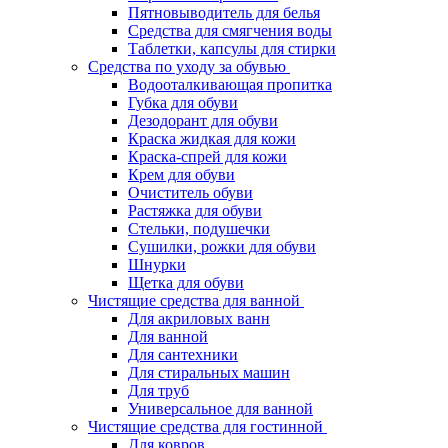
Пятновыводитель для белья
Средства для смягчения воды
Таблетки, капсулы для стирки
Средства по уходу за обувью
Водооталкивающая пропитка
Губка для обуви
Дезодорант для обуви
Краска жидкая для кожи
Краска-спрей для кожи
Крем для обуви
Очиститель обуви
Растяжка для обуви
Стельки, подушечки
Сушилки, рожки для обуви
Шнурки
Щетка для обуви
Чистящие средства для ванной
Для акриловых ванн
Для ванной
Для сантехники
Для стиральных машин
Для труб
Универсальное для ванной
Чистящие средства для гостинной
Для ковров