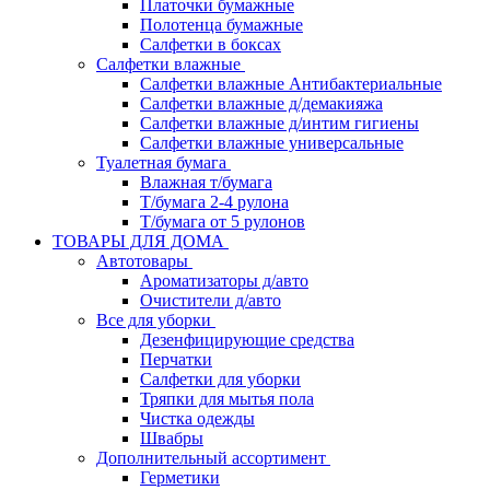
Платочки бумажные
Полотенца бумажные
Салфетки в боксах
Салфетки влажные
Салфетки влажные Антибактериальные
Салфетки влажные д/демакияжа
Салфетки влажные д/интим гигиены
Салфетки влажные универсальные
Туалетная бумага
Влажная т/бумага
Т/бумага 2-4 рулона
Т/бумага от 5 рулонов
ТОВАРЫ ДЛЯ ДОМА
Автотовары
Ароматизаторы д/авто
Очистители д/авто
Все для уборки
Дезенфицирующие средства
Перчатки
Салфетки для уборки
Тряпки для мытья пола
Чистка одежды
Швабры
Дополнительный ассортимент
Герметики