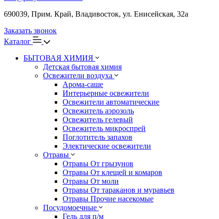
690039, Прим. Край, Владивосток, ул. Енисейская, 32а
Заказать звонок
Каталог
БЫТОВАЯ ХИМИЯ
Детская бытовая химия
Освежители воздуха
Арома-саше
Интерьерные освежители
Освежители автоматические
Освежитель аэрозоль
Освежитель гелевый
Освежитель микроспрей
Поглотитель запахов
Электические освежители
Отравы
Отравы От грызунов
Отравы От клещей и комаров
Отравы От моли
Отравы От тараканов и муравьев
Отравы Прочие насекомые
Посудомоечные
Гель для п/м