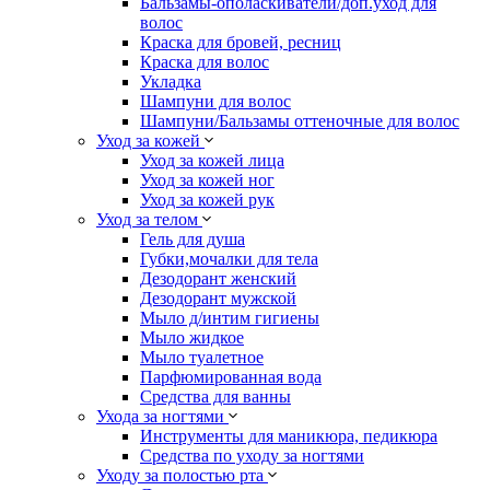
Бальзамы-ополаскиватели/доп.уход для
волос
Краска для бровей, ресниц
Краска для волос
Укладка
Шампуни для волос
Шампуни/Бальзамы оттеночные для волос
Уход за кожей
Уход за кожей лица
Уход за кожей ног
Уход за кожей рук
Уход за телом
Гель для душа
Губки,мочалки для тела
Дезодорант женский
Дезодорант мужской
Мыло д/интим гигиены
Мыло жидкое
Мыло туалетное
Парфюмированная вода
Средства для ванны
Ухода за ногтями
Инструменты для маникюра, педикюра
Средства по уходу за ногтями
Уходу за полостью рта