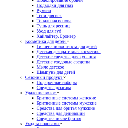
Моделирование бровей
Подводки для глаз
Румяна
Тени для век
Тональная основа
Тушь для ресниц
Уход для губ
Хайлайтер, Бронзер
Косметика для детей
Гигиена полости рта для детей
Детская декоративная косметика
Детские средства для купания
Детские уходовые средства
Мыло детское
Шампунь для детей
Сезонный продукт
Подарочные наборы
Средства д/загара
Удаление волос
Бритвенные системы женские
Бритвенные системы мужские
Средства для бритья мужские
Средства для депиляции
Средства после бритья
Уход за волосами