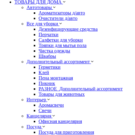
ТОВАРЫ ДЛЯ ДОМА
Автотовары
Ароматизаторы д/авто
Очистители д/авто
Все для уборки
Дезенфицирующие средства
Перчатки
Салфетки для уборки
Тряпки для мытья пола
Чистка одежды
Швабры
Дополнительный ассортимент
Герметики
Клей
Пена монтажная
Пикник
РАЗНОЕ_Дополнительный ассортимент
Товары для животных
Интерьер
Аромасвечи
Свечи
Канцелярия
Офисная канцелярия
Посуда
Посуда для приготовления