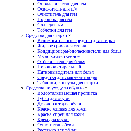
Ополаскиватель для п/м
Освежитель для п/м
Очиститель для п/м
Порошок для п/м
Соль для п/м
Таблетки для п/м
Средства для стирки
Вспомогательные средства для стирки
Жидкое ср-во для стирки
Кондиционеры/ополаскиватели для белья
Мыло хозяйственное
Отбеливатель для белья
Порошок стиральный
Пятновыводитель для белья
Средства для смягчения воды
Таблетки, капсулы для стирки
Средства по уходу за обувью
Водооталкивающая пропитка
Губка для обуви
Дезодорант для обуви
Краска жидкая для кожи
Краска-спрей для кожи
Крем для обуви
Очиститель обуви
Растяжка для обуви