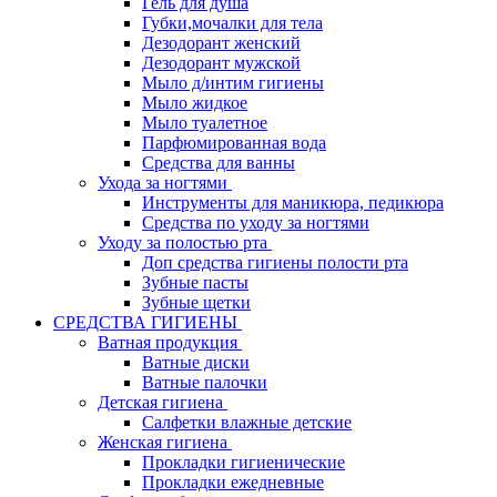
Гель для душа
Губки,мочалки для тела
Дезодорант женский
Дезодорант мужской
Мыло д/интим гигиены
Мыло жидкое
Мыло туалетное
Парфюмированная вода
Средства для ванны
Ухода за ногтями
Инструменты для маникюра, педикюра
Средства по уходу за ногтями
Уходу за полостью рта
Доп средства гигиены полости рта
Зубные пасты
Зубные щетки
СРЕДСТВА ГИГИЕНЫ
Ватная продукция
Ватные диски
Ватные палочки
Детская гигиена
Салфетки влажные детские
Женская гигиена
Прокладки гигиенические
Прокладки ежедневные