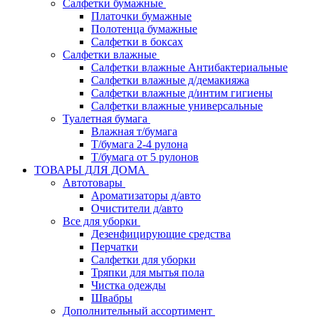
Салфетки бумажные
Платочки бумажные
Полотенца бумажные
Салфетки в боксах
Салфетки влажные
Салфетки влажные Антибактериальные
Салфетки влажные д/демакияжа
Салфетки влажные д/интим гигиены
Салфетки влажные универсальные
Туалетная бумага
Влажная т/бумага
Т/бумага 2-4 рулона
Т/бумага от 5 рулонов
ТОВАРЫ ДЛЯ ДОМА
Автотовары
Ароматизаторы д/авто
Очистители д/авто
Все для уборки
Дезенфицирующие средства
Перчатки
Салфетки для уборки
Тряпки для мытья пола
Чистка одежды
Швабры
Дополнительный ассортимент