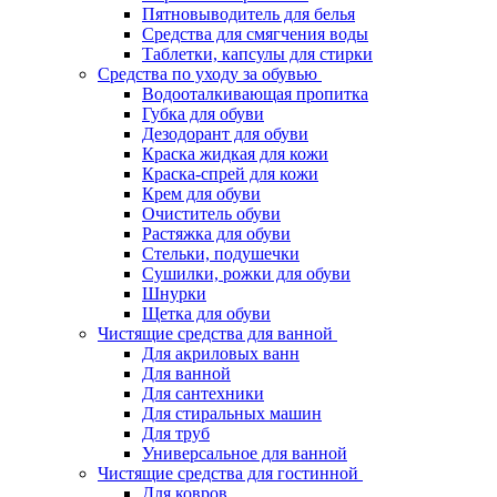
Пятновыводитель для белья
Средства для смягчения воды
Таблетки, капсулы для стирки
Средства по уходу за обувью
Водооталкивающая пропитка
Губка для обуви
Дезодорант для обуви
Краска жидкая для кожи
Краска-спрей для кожи
Крем для обуви
Очиститель обуви
Растяжка для обуви
Стельки, подушечки
Сушилки, рожки для обуви
Шнурки
Щетка для обуви
Чистящие средства для ванной
Для акриловых ванн
Для ванной
Для сантехники
Для стиральных машин
Для труб
Универсальное для ванной
Чистящие средства для гостинной
Для ковров