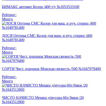
БИМАКС автомат Колор /400 т/у №1053533100
Рейтинг:
Много
ДОСЯ Оптима СМС Колор для маш. и руч. стирки /400
№1049781400
Рейтинг:
Много
СОРТИ Чист. порошок Морская свежесть /500 №1047979400
Рейтинг:
Много
ЧИСТО НАЧИСТО Мешки д/мусора 60л 9мкм /20
№1043512800