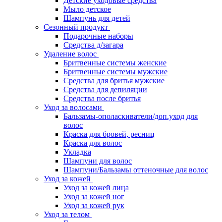
Детские уходовые средства
Мыло детское
Шампунь для детей
Сезонный продукт
Подарочные наборы
Средства д/загара
Удаление волос
Бритвенные системы женские
Бритвенные системы мужские
Средства для бритья мужские
Средства для депиляции
Средства после бритья
Уход за волосами
Бальзамы-ополаскиватели/доп.уход для
волос
Краска для бровей, ресниц
Краска для волос
Укладка
Шампуни для волос
Шампуни/Бальзамы оттеночные для волос
Уход за кожей
Уход за кожей лица
Уход за кожей ног
Уход за кожей рук
Уход за телом