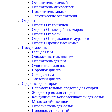
Освежитель гелевый
Освежитель микроспрей
Поглотитель запахов
Электические освежители
Отравы
Отравы От грызунов
Отравы От клещей и комаров
Отравы От моли
Отравы От тараканов и муравьев
Отравы Прочие насекомые
Посудомоечные
Гель для п/м
Ополаскиватель для п/м
Освежитель для п/м
Очиститель для п/м
Порошок для п/м
Соль для п/м
Таблетки для п/м
Средства для стирки
Вспомогательные средства для стирки
Жидкое ср-во для стирки
Кондиционеры/ополаскиватели для белья
Мыло хозяйственное
Отбеливатель для белья
Порошок стиральный