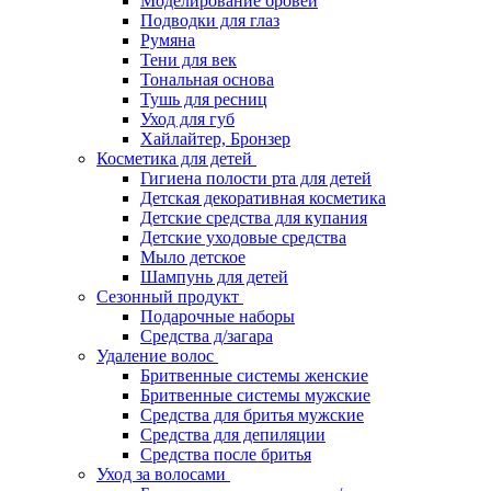
Моделирование бровей
Подводки для глаз
Румяна
Тени для век
Тональная основа
Тушь для ресниц
Уход для губ
Хайлайтер, Бронзер
Косметика для детей
Гигиена полости рта для детей
Детская декоративная косметика
Детские средства для купания
Детские уходовые средства
Мыло детское
Шампунь для детей
Сезонный продукт
Подарочные наборы
Средства д/загара
Удаление волос
Бритвенные системы женские
Бритвенные системы мужские
Средства для бритья мужские
Средства для депиляции
Средства после бритья
Уход за волосами