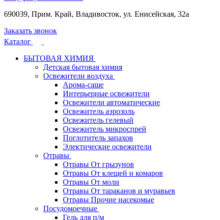
690039, Прим. Край, Владивосток, ул. Енисейская, 32а
Заказать звонок
Каталог
БЫТОВАЯ ХИМИЯ
Детская бытовая химия
Освежители воздуха
Арома-саше
Интерьерные освежители
Освежители автоматические
Освежитель аэрозоль
Освежитель гелевый
Освежитель микроспрей
Поглотитель запахов
Электические освежители
Отравы
Отравы От грызунов
Отравы От клещей и комаров
Отравы От моли
Отравы От тараканов и муравьев
Отравы Прочие насекомые
Посудомоечные
Гель для п/м