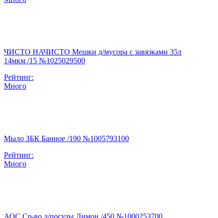
ЧИСТО НАЧИСТО Мешки д/мусора с завязками 35л
14мкм /15 №1025029500
Рейтинг:
Много
Мыло ЗБК Банное /190 №1005793100
Рейтинг:
Много
АОС Ср-во д/посуды Лимон /450 №1000253700