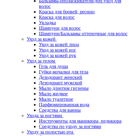
Бальзамы-ополаскиватели/доп.уход для
волос
Краска для бровей, ресниц
Краска для волос
Укладка
Шампуни для волос
Шампуни/Бальзамы оттеночные для волос
Уход за кожей
Уход за кожей лица
Уход за кожей ног
Уход за кожей рук
Уход за телом
Гель для душа
Губки,мочалки для тела
Дезодорант женский
Дезодорант мужской
Мыло д/интим гигиены
Мыло жидкое
Мыло туалетное
Парфюмированная вода
Средства для ванны
Ухода за ногтями
Инструменты для маникюра, педикюра
Средства по уходу за ногтями
Уходу за полостью рта