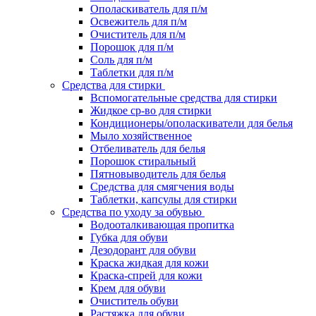
Ополаскиватель для п/м
Освежитель для п/м
Очиститель для п/м
Порошок для п/м
Соль для п/м
Таблетки для п/м
Средства для стирки
Вспомогательные средства для стирки
Жидкое ср-во для стирки
Кондиционеры/ополаскиватели для белья
Мыло хозяйственное
Отбеливатель для белья
Порошок стиральный
Пятновыводитель для белья
Средства для смягчения воды
Таблетки, капсулы для стирки
Средства по уходу за обувью
Водооталкивающая пропитка
Губка для обуви
Дезодорант для обуви
Краска жидкая для кожи
Краска-спрей для кожи
Крем для обуви
Очиститель обуви
Растяжка для обуви