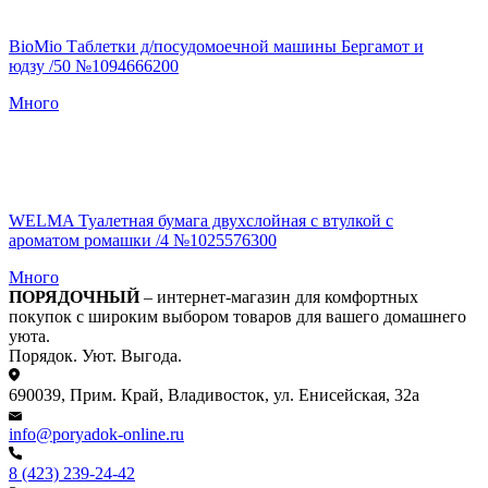
BioMio Таблетки д/посудомоечной машины Бергамот и
юдзу /50 №1094666200
Много
WELMA Туалетная бумага двухслойная с втулкой с
ароматом ромашки /4 №1025576300
Много
ПОРЯДОЧНЫЙ
– интернет-магазин для комфортных
покупок с широким выбором товаров для вашего домашнего
уюта.
Порядок. Уют. Выгода.
690039, Прим. Край, Владивосток, ул. Енисейская, 32а
info@poryadok-online.ru
8 (423) 239-24-42