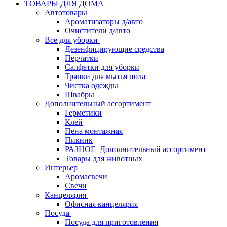
ТОВАРЫ ДЛЯ ДОМА
Автотовары
Ароматизаторы д/авто
Очистители д/авто
Все для уборки
Дезенфицирующие средства
Перчатки
Салфетки для уборки
Тряпки для мытья пола
Чистка одежды
Швабры
Дополнительный ассортимент
Герметики
Клей
Пена монтажная
Пикник
РАЗНОЕ_Дополнительный ассортимент
Товары для животных
Интерьер
Аромасвечи
Свечи
Канцелярия
Офисная канцелярия
Посуда
Посуда для приготовления