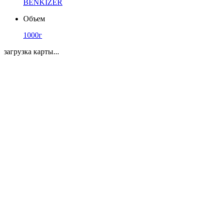
BENKIZER
Объем
1000г
загрузка карты...