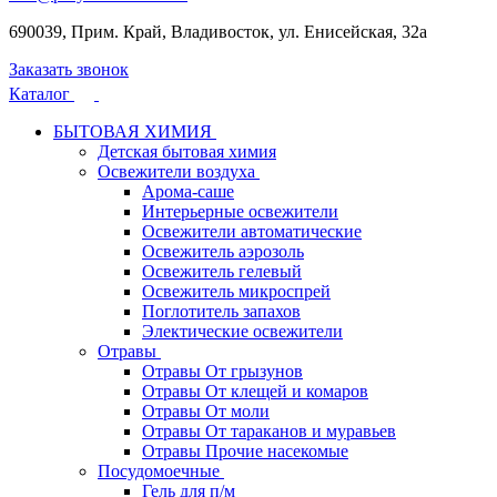
690039, Прим. Край, Владивосток, ул. Енисейская, 32а
Заказать звонок
Каталог
БЫТОВАЯ ХИМИЯ
Детская бытовая химия
Освежители воздуха
Арома-саше
Интерьерные освежители
Освежители автоматические
Освежитель аэрозоль
Освежитель гелевый
Освежитель микроспрей
Поглотитель запахов
Электические освежители
Отравы
Отравы От грызунов
Отравы От клещей и комаров
Отравы От моли
Отравы От тараканов и муравьев
Отравы Прочие насекомые
Посудомоечные
Гель для п/м