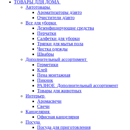
ТОВАРЫ ДЛЯ ДОМА
Автотовары
Ароматизаторы д/авто
Очистители д/авто
Все для уборки
Дезенфицирующие средства
Перчатки
Салфетки для уборки
Тряпки для мытья пола
Чистка одежды
Швабры
Дополнительный ассортимент
Герметики
Клей
Пена монтажная
Пикник
РАЗНОЕ_Дополнительный ассортимент
Товары для животных
Интерьер
Аромасвечи
Свечи
Канцелярия
Офисная канцелярия
Посуда
Посуда для приготовления