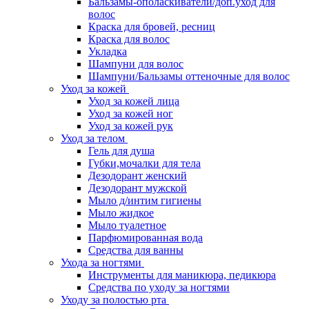
Бальзамы-ополаскиватели/доп.уход для
волос
Краска для бровей, ресниц
Краска для волос
Укладка
Шампуни для волос
Шампуни/Бальзамы оттеночные для волос
Уход за кожей
Уход за кожей лица
Уход за кожей ног
Уход за кожей рук
Уход за телом
Гель для душа
Губки,мочалки для тела
Дезодорант женский
Дезодорант мужской
Мыло д/интим гигиены
Мыло жидкое
Мыло туалетное
Парфюмированная вода
Средства для ванны
Ухода за ногтями
Инструменты для маникюра, педикюра
Средства по уходу за ногтями
Уходу за полостью рта