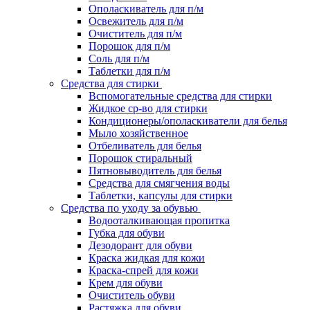
Ополаскиватель для п/м
Освежитель для п/м
Очиститель для п/м
Порошок для п/м
Соль для п/м
Таблетки для п/м
Средства для стирки
Вспомогательные средства для стирки
Жидкое ср-во для стирки
Кондиционеры/ополаскиватели для белья
Мыло хозяйственное
Отбеливатель для белья
Порошок стиральный
Пятновыводитель для белья
Средства для смягчения воды
Таблетки, капсулы для стирки
Средства по уходу за обувью
Водооталкивающая пропитка
Губка для обуви
Дезодорант для обуви
Краска жидкая для кожи
Краска-спрей для кожи
Крем для обуви
Очиститель обуви
Растяжка для обуви