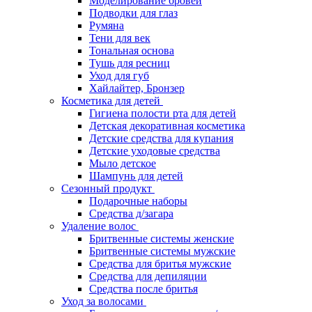
Моделирование бровей
Подводки для глаз
Румяна
Тени для век
Тональная основа
Тушь для ресниц
Уход для губ
Хайлайтер, Бронзер
Косметика для детей
Гигиена полости рта для детей
Детская декоративная косметика
Детские средства для купания
Детские уходовые средства
Мыло детское
Шампунь для детей
Сезонный продукт
Подарочные наборы
Средства д/загара
Удаление волос
Бритвенные системы женские
Бритвенные системы мужские
Средства для бритья мужские
Средства для депиляции
Средства после бритья
Уход за волосами