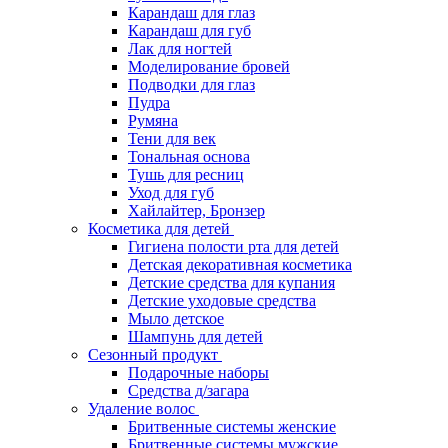
Карандаш для глаз
Карандаш для губ
Лак для ногтей
Моделирование бровей
Подводки для глаз
Пудра
Румяна
Тени для век
Тональная основа
Тушь для ресниц
Уход для губ
Хайлайтер, Бронзер
Косметика для детей
Гигиена полости рта для детей
Детская декоративная косметика
Детские средства для купания
Детские уходовые средства
Мыло детское
Шампунь для детей
Сезонный продукт
Подарочные наборы
Средства д/загара
Удаление волос
Бритвенные системы женские
Бритвенные системы мужские