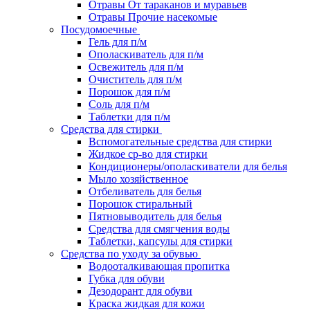
Отравы От тараканов и муравьев
Отравы Прочие насекомые
Посудомоечные
Гель для п/м
Ополаскиватель для п/м
Освежитель для п/м
Очиститель для п/м
Порошок для п/м
Соль для п/м
Таблетки для п/м
Средства для стирки
Вспомогательные средства для стирки
Жидкое ср-во для стирки
Кондиционеры/ополаскиватели для белья
Мыло хозяйственное
Отбеливатель для белья
Порошок стиральный
Пятновыводитель для белья
Средства для смягчения воды
Таблетки, капсулы для стирки
Средства по уходу за обувью
Водооталкивающая пропитка
Губка для обуви
Дезодорант для обуви
Краска жидкая для кожи