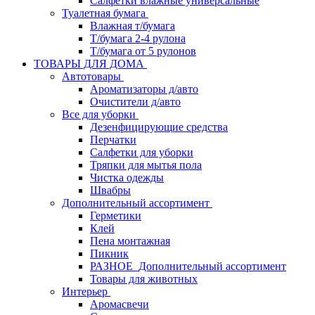
Салфетки влажные универсальные
Туалетная бумага
Влажная т/бумага
Т/бумага 2-4 рулона
Т/бумага от 5 рулонов
ТОВАРЫ ДЛЯ ДОМА
Автотовары
Ароматизаторы д/авто
Очистители д/авто
Все для уборки
Дезенфицирующие средства
Перчатки
Салфетки для уборки
Тряпки для мытья пола
Чистка одежды
Швабры
Дополнительный ассортимент
Герметики
Клей
Пена монтажная
Пикник
РАЗНОЕ_Дополнительный ассортимент
Товары для животных
Интерьер
Аромасвечи