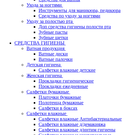
Ухода за ногтями
Инструменты для маникюра, педикюра
Средства по уходу за ногтями
Уходу за полостью рта
Доп средства гигиены полости рта
Зубные пасты
Зубные щетки
СРЕДСТВА ГИГИЕНЫ
Ватная продукция
Ватные диски
Ватные палочки
Детская гигиена
Салфетки влажные детские
Женская гигиена
Прокладки гигиенические
Прокладки ежедневные
Салфетки бумажные
Платочки бумажные
Полотенца бумажные
Салфетки в боксах
Салфетки влажные
Салфетки влажные Антибактериальные
Салфетки влажные д/демакияжа
Салфетки влажные д/интим гигиены