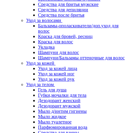
Средства для бритья мужские
Средства для депиляции
Средства после бритья
Уход за волосами
Бальзамы-ополаскиватели/доп.уход для
волос
Краска для бровей, ресниц
Краска для волос
Укладка
Шампуни для волос
Шампуни/Бальзамы оттеночные для волос
Уход за кожей
Уход за кожей лица
Уход за кожей ног
Уход за кожей рук
Уход за телом
Гель для душа
Губки,мочалки для тела
Дезодорант женский
Дезодорант мужской
Мыло д/интим гигиены
Мыло жидкое
Мыло туалетное
Парфюмированная вода
Средства для ванны