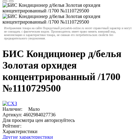
Изображения товара на сайте Порядочный poryadok-online.ru носят справочный характер и могут
не совпадать с фактическим видом. Производитель имеет право менять внешний вид,
комплектацию и характеристики товара, не снижая его потребительских свойств без
предварительного уведомления.
БИС Кондиционер д/белья
Золотая орхидея
концентрированный /1700
№1110729500
Наличие:
Мало
Артикул:
4602984027736
Для просмотра цен авторизуйтесь
Рейтинг:
Характеристики
Другие характеристики