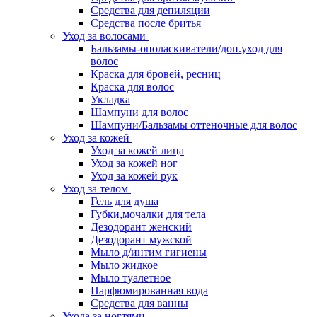
Средства для депиляции
Средства после бритья
Уход за волосами
Бальзамы-ополаскиватели/доп.уход для
волос
Краска для бровей, ресниц
Краска для волос
Укладка
Шампуни для волос
Шампуни/Бальзамы оттеночные для волос
Уход за кожей
Уход за кожей лица
Уход за кожей ног
Уход за кожей рук
Уход за телом
Гель для душа
Губки,мочалки для тела
Дезодорант женский
Дезодорант мужской
Мыло д/интим гигиены
Мыло жидкое
Мыло туалетное
Парфюмированная вода
Средства для ванны
Ухода за ногтями