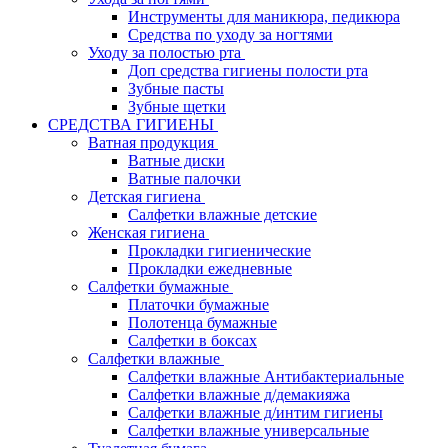
Инструменты для маникюра, педикюра
Средства по уходу за ногтями
Уходу за полостью рта
Доп средства гигиены полости рта
Зубные пасты
Зубные щетки
СРЕДСТВА ГИГИЕНЫ
Ватная продукция
Ватные диски
Ватные палочки
Детская гигиена
Салфетки влажные детские
Женская гигиена
Прокладки гигиенические
Прокладки ежедневные
Салфетки бумажные
Платочки бумажные
Полотенца бумажные
Салфетки в боксах
Салфетки влажные
Салфетки влажные Антибактериальные
Салфетки влажные д/демакияжа
Салфетки влажные д/интим гигиены
Салфетки влажные универсальные