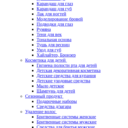
Карандаш для глаз
Карандаш для губ
Лак для ногтей
Моделирование бровей
Подводки для глаз
Румяна
Тени для век
Тональная основа
Тушь для ресниц
Уход для губ
Хайлайтер, Бронзер
Косметика для детей
Гигиена полости рта для детей
Детская декоративная косметика
Детские средства для купания
Детские уходовые средства
Мыло детское
Шампунь для детей
Сезонный продукт
Подарочные наборы
Средства д/загара
Удаление волос
Бритвенные системы женские
Бритвенные системы мужские
Средства для бритья мужские