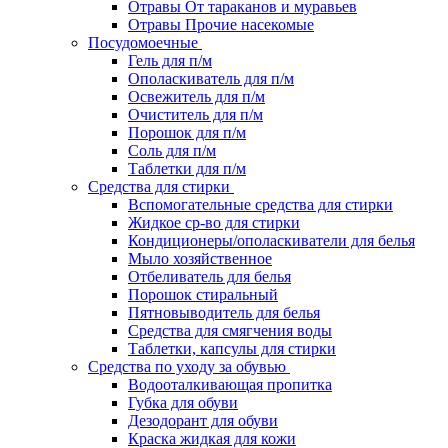
Отравы От тараканов и муравьев
Отравы Прочие насекомые
Посудомоечные
Гель для п/м
Ополаскиватель для п/м
Освежитель для п/м
Очиститель для п/м
Порошок для п/м
Соль для п/м
Таблетки для п/м
Средства для стирки
Вспомогательные средства для стирки
Жидкое ср-во для стирки
Кондиционеры/ополаскиватели для белья
Мыло хозяйственное
Отбеливатель для белья
Порошок стиральный
Пятновыводитель для белья
Средства для смягчения воды
Таблетки, капсулы для стирки
Средства по уходу за обувью
Водооталкивающая пропитка
Губка для обуви
Дезодорант для обуви
Краска жидкая для кожи