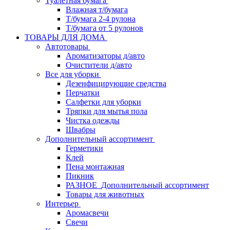
Туалетная бумага
Влажная т/бумага
Т/бумага 2-4 рулона
Т/бумага от 5 рулонов
ТОВАРЫ ДЛЯ ДОМА
Автотовары
Ароматизаторы д/авто
Очистители д/авто
Все для уборки
Дезенфицирующие средства
Перчатки
Салфетки для уборки
Тряпки для мытья пола
Чистка одежды
Швабры
Дополнительный ассортимент
Герметики
Клей
Пена монтажная
Пикник
РАЗНОЕ_Дополнительный ассортимент
Товары для животных
Интерьер
Аромасвечи
Свечи