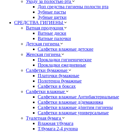
Уходу за полостью рта
Доп средства гигиены полости рта
Зубные пасты
Зубные щетки
СРЕДСТВА ГИГИЕНЫ
Ватная продукция
Ватные диски
Ватные палочки
Детская гигиена
Салфетки влажные детские
Женская гигиена
Прокладки гигиенические
Прокладки ежедневные
Салфетки бумажные
Платочки бумажные
Полотенца бумажные
Салфетки в боксах
Салфетки влажные
Салфетки влажные Антибактериальные
Салфетки влажные д/демакияжа
Салфетки влажные д/интим гигиены
Салфетки влажные универсальные
Туалетная бумага
Влажная т/бумага
Т/бумага 2-4 рулона