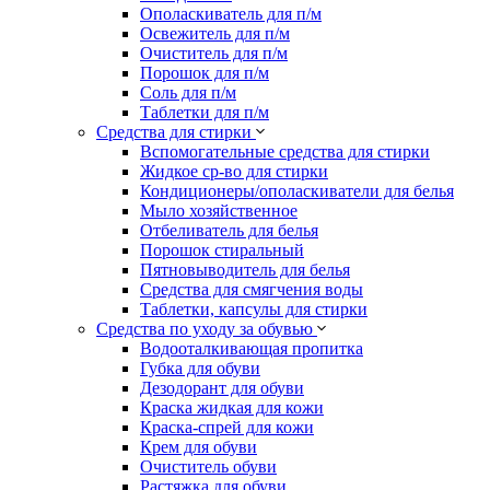
Ополаскиватель для п/м
Освежитель для п/м
Очиститель для п/м
Порошок для п/м
Соль для п/м
Таблетки для п/м
Средства для стирки
Вспомогательные средства для стирки
Жидкое ср-во для стирки
Кондиционеры/ополаскиватели для белья
Мыло хозяйственное
Отбеливатель для белья
Порошок стиральный
Пятновыводитель для белья
Средства для смягчения воды
Таблетки, капсулы для стирки
Средства по уходу за обувью
Водооталкивающая пропитка
Губка для обуви
Дезодорант для обуви
Краска жидкая для кожи
Краска-спрей для кожи
Крем для обуви
Очиститель обуви
Растяжка для обуви