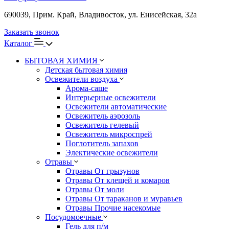
690039, Прим. Край, Владивосток, ул. Енисейская, 32а
Заказать звонок
Каталог
БЫТОВАЯ ХИМИЯ
Детская бытовая химия
Освежители воздуха
Арома-саше
Интерьерные освежители
Освежители автоматические
Освежитель аэрозоль
Освежитель гелевый
Освежитель микроспрей
Поглотитель запахов
Электические освежители
Отравы
Отравы От грызунов
Отравы От клещей и комаров
Отравы От моли
Отравы От тараканов и муравьев
Отравы Прочие насекомые
Посудомоечные
Гель для п/м