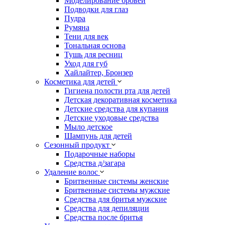
Моделирование бровей
Подводки для глаз
Пудра
Румяна
Тени для век
Тональная основа
Тушь для ресниц
Уход для губ
Хайлайтер, Бронзер
Косметика для детей
Гигиена полости рта для детей
Детская декоративная косметика
Детские средства для купания
Детские уходовые средства
Мыло детское
Шампунь для детей
Сезонный продукт
Подарочные наборы
Средства д/загара
Удаление волос
Бритвенные системы женские
Бритвенные системы мужские
Средства для бритья мужские
Средства для депиляции
Средства после бритья