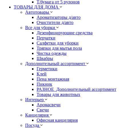
Т/бумага от 5 рулонов
ТОВАРЫ ДЛЯ ДОМА
Автотовары
Ароматизаторы д/авто
Очистители д/авто
Все для уборки
Дезенфицирующие средства
Перчатки
Салфетки для уборки
Тряпки для мытья пола
Чистка одежды
Швабры
Дополнительный ассортимент
Герметики
Клей
Пена монтажная
Пикник
РАЗНОЕ_Дополнительный ассортимент
Товары для животных
Интерьер
Аромасвечи
Свечи
Канцелярия
Офисная канцелярия
Посуда