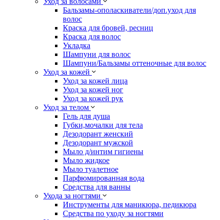
Уход за волосами
Бальзамы-ополаскиватели/доп.уход для
волос
Краска для бровей, ресниц
Краска для волос
Укладка
Шампуни для волос
Шампуни/Бальзамы оттеночные для волос
Уход за кожей
Уход за кожей лица
Уход за кожей ног
Уход за кожей рук
Уход за телом
Гель для душа
Губки,мочалки для тела
Дезодорант женский
Дезодорант мужской
Мыло д/интим гигиены
Мыло жидкое
Мыло туалетное
Парфюмированная вода
Средства для ванны
Ухода за ногтями
Инструменты для маникюра, педикюра
Средства по уходу за ногтями