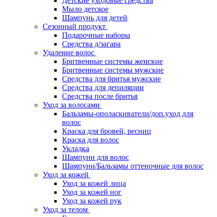
Детские уходовые средства
Мыло детское
Шампунь для детей
Сезонный продукт
Подарочные наборы
Средства д/загара
Удаление волос
Бритвенные системы женские
Бритвенные системы мужские
Средства для бритья мужские
Средства для депиляции
Средства после бритья
Уход за волосами
Бальзамы-ополаскиватели/доп.уход для
волос
Краска для бровей, ресниц
Краска для волос
Укладка
Шампуни для волос
Шампуни/Бальзамы оттеночные для волос
Уход за кожей
Уход за кожей лица
Уход за кожей ног
Уход за кожей рук
Уход за телом