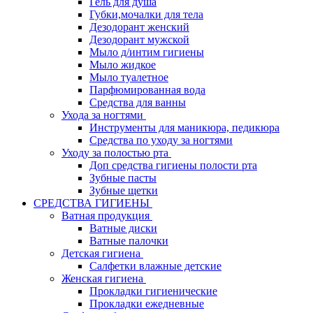
Гель для душа
Губки,мочалки для тела
Дезодорант женский
Дезодорант мужской
Мыло д/интим гигиены
Мыло жидкое
Мыло туалетное
Парфюмированная вода
Средства для ванны
Ухода за ногтями
Инструменты для маникюра, педикюра
Средства по уходу за ногтями
Уходу за полостью рта
Доп средства гигиены полости рта
Зубные пасты
Зубные щетки
СРЕДСТВА ГИГИЕНЫ
Ватная продукция
Ватные диски
Ватные палочки
Детская гигиена
Салфетки влажные детские
Женская гигиена
Прокладки гигиенические
Прокладки ежедневные