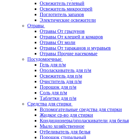
Освежитель гелевый
Освежитель микроспрей
Поглотитель запахов
Электические освежители
Отравы
Отравы От грызунов
Отравы От клещей и комаров
Отравы От моли
Отравы От тараканов и муравьев
Отравы Прочие насекомые
Посудомоечные
Гель для п/м
Ополаскиватель для п/м
Освежитель для п/м
Очиститель для п/м
Порошок для п/м
Соль для п/м
Таблетки для п/м
Средства для стирки
Вспомогательные средства для стирки
Жидкое ср-во для стирки
Кондиционеры/ополаскиватели для белья
Мыло хозяйственное
Отбеливатель для белья
Порошок стиральный