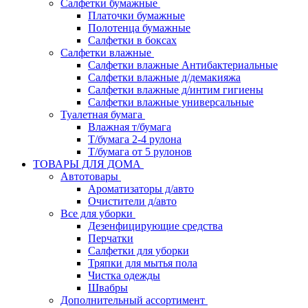
Салфетки бумажные
Платочки бумажные
Полотенца бумажные
Салфетки в боксах
Салфетки влажные
Салфетки влажные Антибактериальные
Салфетки влажные д/демакияжа
Салфетки влажные д/интим гигиены
Салфетки влажные универсальные
Туалетная бумага
Влажная т/бумага
Т/бумага 2-4 рулона
Т/бумага от 5 рулонов
ТОВАРЫ ДЛЯ ДОМА
Автотовары
Ароматизаторы д/авто
Очистители д/авто
Все для уборки
Дезенфицирующие средства
Перчатки
Салфетки для уборки
Тряпки для мытья пола
Чистка одежды
Швабры
Дополнительный ассортимент