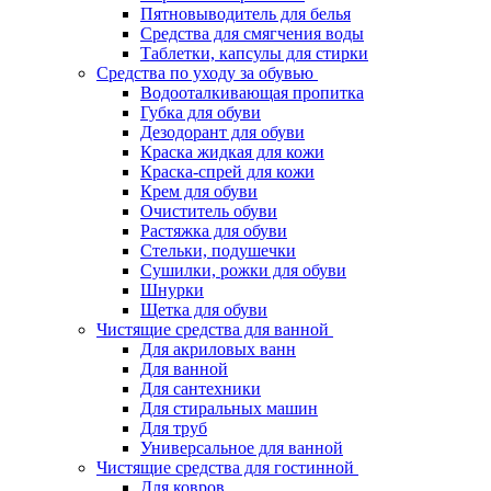
Пятновыводитель для белья
Средства для смягчения воды
Таблетки, капсулы для стирки
Средства по уходу за обувью
Водооталкивающая пропитка
Губка для обуви
Дезодорант для обуви
Краска жидкая для кожи
Краска-спрей для кожи
Крем для обуви
Очиститель обуви
Растяжка для обуви
Стельки, подушечки
Сушилки, рожки для обуви
Шнурки
Щетка для обуви
Чистящие средства для ванной
Для акриловых ванн
Для ванной
Для сантехники
Для стиральных машин
Для труб
Универсальное для ванной
Чистящие средства для гостинной
Для ковров