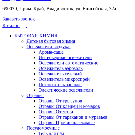
690039, Прим. Край, Владивосток, ул. Енисейская, 32а
Заказать звонок
Каталог
БЫТОВАЯ ХИМИЯ
Детская бытовая химия
Освежители воздуха
Арома-саше
Интерьерные освежители
Освежители автоматические
Освежитель аэрозоль
Освежитель гелевый
Освежитель микроспрей
Поглотитель запахов
Электические освежители
Отравы
Отравы От грызунов
Отравы От клещей и комаров
Отравы От моли
Отравы От тараканов и муравьев
Отравы Прочие насекомые
Посудомоечные
Гель для п/м