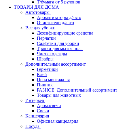
Т/бумага от 5 рулонов
ТОВАРЫ ДЛЯ ДОМА
Автотовары
Ароматизаторы д/авто
Очистители д/авто
Все для уборки
Дезенфицирующие средства
Перчатки
Салфетки для уборки
Тряпки для мытья пола
Чистка одежды
Швабры
Дополнительный ассортимент
Герметики
Клей
Пена монтажная
Пикник
РАЗНОЕ_Дополнительный ассортимент
Товары для животных
Интерьер
Аромасвечи
Свечи
Канцелярия
Офисная канцелярия
Посуда