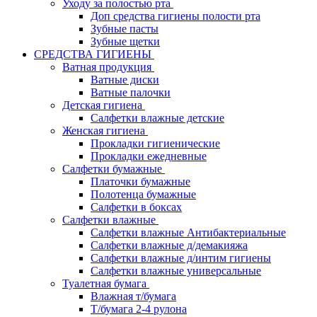
Уходу за полостью рта
Доп средства гигиены полости рта
Зубные пасты
Зубные щетки
СРЕДСТВА ГИГИЕНЫ
Ватная продукция
Ватные диски
Ватные палочки
Детская гигиена
Салфетки влажные детские
Женская гигиена
Прокладки гигиенические
Прокладки ежедневные
Салфетки бумажные
Платочки бумажные
Полотенца бумажные
Салфетки в боксах
Салфетки влажные
Салфетки влажные Антибактериальные
Салфетки влажные д/демакияжа
Салфетки влажные д/интим гигиены
Салфетки влажные универсальные
Туалетная бумага
Влажная т/бумага
Т/бумага 2-4 рулона