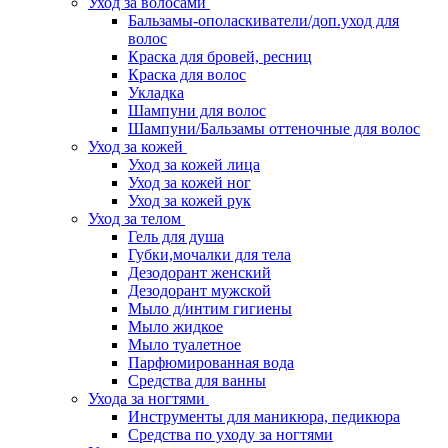
Уход за волосами
Бальзамы-ополаскиватели/доп.уход для
волос
Краска для бровей, ресниц
Краска для волос
Укладка
Шампуни для волос
Шампуни/Бальзамы оттеночные для волос
Уход за кожей
Уход за кожей лица
Уход за кожей ног
Уход за кожей рук
Уход за телом
Гель для душа
Губки,мочалки для тела
Дезодорант женский
Дезодорант мужской
Мыло д/интим гигиены
Мыло жидкое
Мыло туалетное
Парфюмированная вода
Средства для ванны
Ухода за ногтями
Инструменты для маникюра, педикюра
Средства по уходу за ногтями