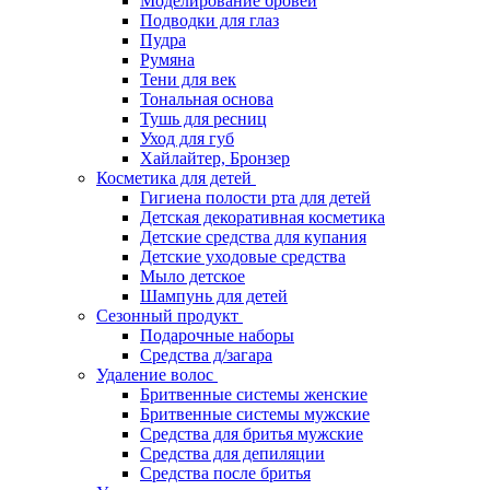
Моделирование бровей
Подводки для глаз
Пудра
Румяна
Тени для век
Тональная основа
Тушь для ресниц
Уход для губ
Хайлайтер, Бронзер
Косметика для детей
Гигиена полости рта для детей
Детская декоративная косметика
Детские средства для купания
Детские уходовые средства
Мыло детское
Шампунь для детей
Сезонный продукт
Подарочные наборы
Средства д/загара
Удаление волос
Бритвенные системы женские
Бритвенные системы мужские
Средства для бритья мужские
Средства для депиляции
Средства после бритья