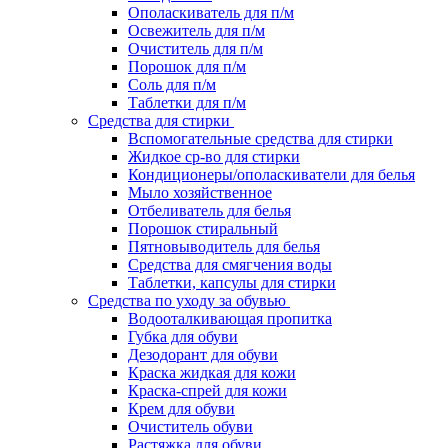
Ополаскиватель для п/м
Освежитель для п/м
Очиститель для п/м
Порошок для п/м
Соль для п/м
Таблетки для п/м
Средства для стирки
Вспомогательные средства для стирки
Жидкое ср-во для стирки
Кондиционеры/ополаскиватели для белья
Мыло хозяйственное
Отбеливатель для белья
Порошок стиральный
Пятновыводитель для белья
Средства для смягчения воды
Таблетки, капсулы для стирки
Средства по уходу за обувью
Водооталкивающая пропитка
Губка для обуви
Дезодорант для обуви
Краска жидкая для кожи
Краска-спрей для кожи
Крем для обуви
Очиститель обуви
Растяжка для обуви