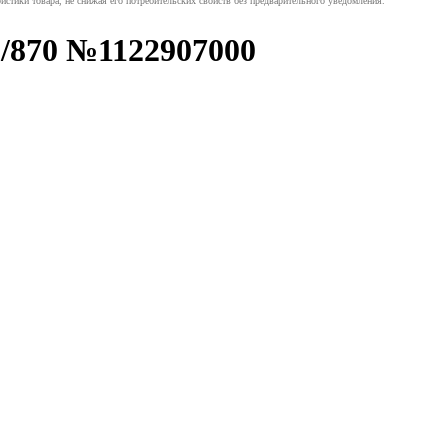
истики товара, не снижая его потребительских свойств без предварительного уведомления.
/870 №1122907000