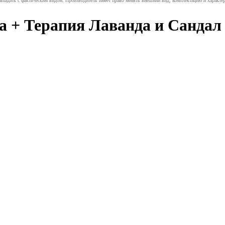
овпадать с фактическим видом. Производитель имеет право менять внешний вид, комплектацию и характер
+ Терапия Лаванда и Сандал 