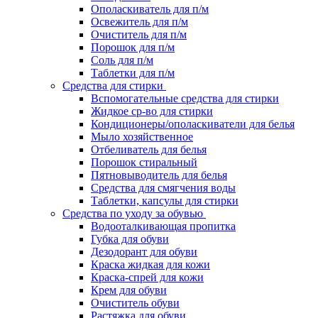
Ополаскиватель для п/м
Освежитель для п/м
Очиститель для п/м
Порошок для п/м
Соль для п/м
Таблетки для п/м
Средства для стирки
Вспомогательные средства для стирки
Жидкое ср-во для стирки
Кондиционеры/ополаскиватели для белья
Мыло хозяйственное
Отбеливатель для белья
Порошок стиральный
Пятновыводитель для белья
Средства для смягчения воды
Таблетки, капсулы для стирки
Средства по уходу за обувью
Водооталкивающая пропитка
Губка для обуви
Дезодорант для обуви
Краска жидкая для кожи
Краска-спрей для кожи
Крем для обуви
Очиститель обуви
Растяжка для обуви