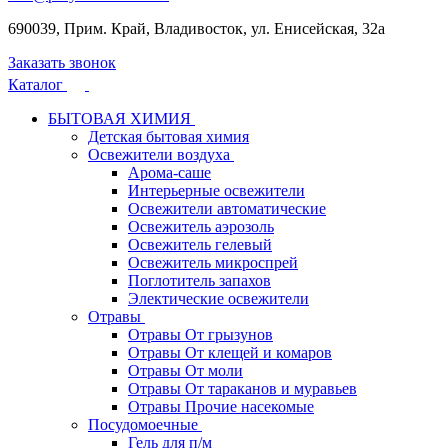
690039, Прим. Край, Владивосток, ул. Енисейская, 32а
Заказать звонок
Каталог
БЫТОВАЯ ХИМИЯ
Детская бытовая химия
Освежители воздуха
Арома-саше
Интерьерные освежители
Освежители автоматические
Освежитель аэрозоль
Освежитель гелевый
Освежитель микроспрей
Поглотитель запахов
Электические освежители
Отравы
Отравы От грызунов
Отравы От клещей и комаров
Отравы От моли
Отравы От тараканов и муравьев
Отравы Прочие насекомые
Посудомоечные
Гель для п/м