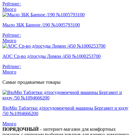
Рейтинг:
Много
Мыло ЗБК Банное /190 №1005793100
Рейтинг:
Много
АОС Ср-во д/посуды Лимон /450 №1000253700
Рейтинг:
Много
Самые продаваемые товары
BioMio Таблетки д/посудомоечной машины Бергамот и юдзу
/50 №1094666200
Много
ПОРЯДОЧНЫЙ
– интернет-магазин для комфортных
покупок с широким выбором товаров для вашего домашнего