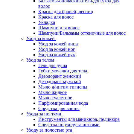
Бальзамы-ополаскиватели/доп.уход для
волос
Краска для бровей, ресниц
Краска для волос
Укладка
Шампуни для волос
Шампуни/Бальзамы оттеночные для волос
Уход за кожей
Уход за кожей лица
Уход за кожей ног
Уход за кожей рук
Уход за телом
Гель для душа
Губки,мочалки для тела
Дезодорант женский
Дезодорант мужской
Мыло д/интим гигиены
Мыло жидкое
Мыло туалетное
Парфюмированная вода
Средства для ванны
Ухода за ногтями
Инструменты для маникюра, педикюра
Средства по уходу за ногтями
Уходу за полостью рта