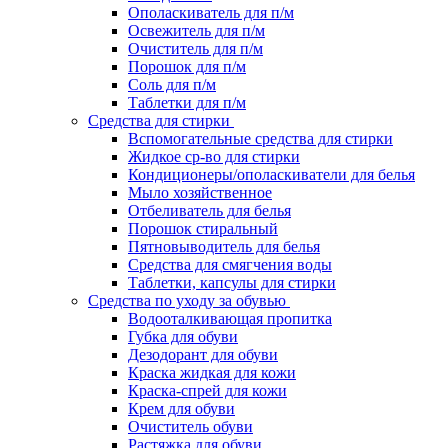
Ополаскиватель для п/м
Освежитель для п/м
Очиститель для п/м
Порошок для п/м
Соль для п/м
Таблетки для п/м
Средства для стирки
Вспомогательные средства для стирки
Жидкое ср-во для стирки
Кондиционеры/ополаскиватели для белья
Мыло хозяйственное
Отбеливатель для белья
Порошок стиральный
Пятновыводитель для белья
Средства для смягчения воды
Таблетки, капсулы для стирки
Средства по уходу за обувью
Водооталкивающая пропитка
Губка для обуви
Дезодорант для обуви
Краска жидкая для кожи
Краска-спрей для кожи
Крем для обуви
Очиститель обуви
Растяжка для обуви