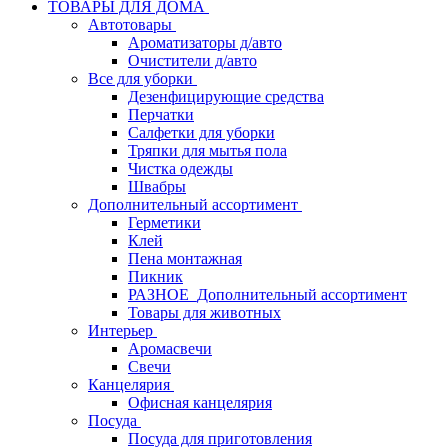
ТОВАРЫ ДЛЯ ДОМА
Автотовары
Ароматизаторы д/авто
Очистители д/авто
Все для уборки
Дезенфицирующие средства
Перчатки
Салфетки для уборки
Тряпки для мытья пола
Чистка одежды
Швабры
Дополнительный ассортимент
Герметики
Клей
Пена монтажная
Пикник
РАЗНОЕ_Дополнительный ассортимент
Товары для животных
Интерьер
Аромасвечи
Свечи
Канцелярия
Офисная канцелярия
Посуда
Посуда для приготовления