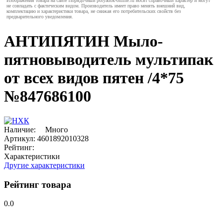
Изображения товара на сайте Порядочный poryadok-online.ru носят справочный характер и могут
не совпадать с фактическим видом. Производитель имеет право менять внешний вид,
комплектацию и характеристики товара, не снижая его потребительских свойств без
предварительного уведомления.
АНТИПЯТИН Мыло-
пятновыводитель мультипак
от всех видов пятен /4*75
№847686100
Наличие:
Много
Артикул:
4601892010328
Рейтинг:
Характеристики
Другие характеристики
Рейтинг товара
0.0