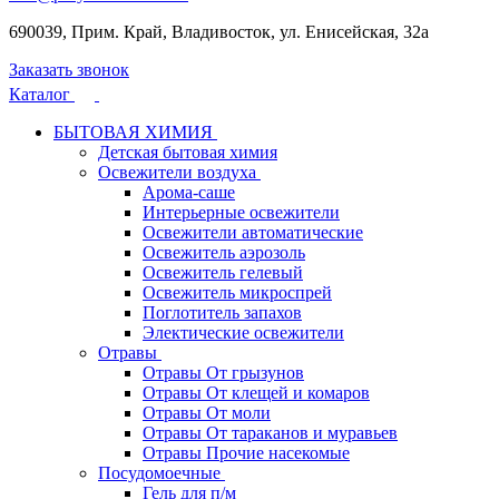
690039, Прим. Край, Владивосток, ул. Енисейская, 32а
Заказать звонок
Каталог
БЫТОВАЯ ХИМИЯ
Детская бытовая химия
Освежители воздуха
Арома-саше
Интерьерные освежители
Освежители автоматические
Освежитель аэрозоль
Освежитель гелевый
Освежитель микроспрей
Поглотитель запахов
Электические освежители
Отравы
Отравы От грызунов
Отравы От клещей и комаров
Отравы От моли
Отравы От тараканов и муравьев
Отравы Прочие насекомые
Посудомоечные
Гель для п/м