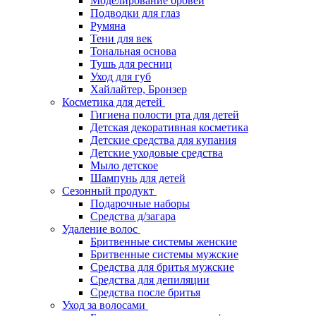
Моделирование бровей
Подводки для глаз
Румяна
Тени для век
Тональная основа
Тушь для ресниц
Уход для губ
Хайлайтер, Бронзер
Косметика для детей
Гигиена полости рта для детей
Детская декоративная косметика
Детские средства для купания
Детские уходовые средства
Мыло детское
Шампунь для детей
Сезонный продукт
Подарочные наборы
Средства д/загара
Удаление волос
Бритвенные системы женские
Бритвенные системы мужские
Средства для бритья мужские
Средства для депиляции
Средства после бритья
Уход за волосами