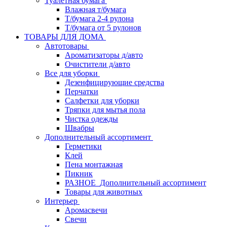
Туалетная бумага
Влажная т/бумага
Т/бумага 2-4 рулона
Т/бумага от 5 рулонов
ТОВАРЫ ДЛЯ ДОМА
Автотовары
Ароматизаторы д/авто
Очистители д/авто
Все для уборки
Дезенфицирующие средства
Перчатки
Салфетки для уборки
Тряпки для мытья пола
Чистка одежды
Швабры
Дополнительный ассортимент
Герметики
Клей
Пена монтажная
Пикник
РАЗНОЕ_Дополнительный ассортимент
Товары для животных
Интерьер
Аромасвечи
Свечи