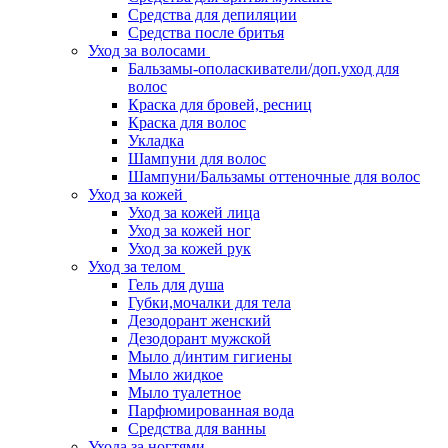
Средства для депиляции
Средства после бритья
Уход за волосами
Бальзамы-ополаскиватели/доп.уход для
волос
Краска для бровей, ресниц
Краска для волос
Укладка
Шампуни для волос
Шампуни/Бальзамы оттеночные для волос
Уход за кожей
Уход за кожей лица
Уход за кожей ног
Уход за кожей рук
Уход за телом
Гель для душа
Губки,мочалки для тела
Дезодорант женский
Дезодорант мужской
Мыло д/интим гигиены
Мыло жидкое
Мыло туалетное
Парфюмированная вода
Средства для ванны
Ухода за ногтями