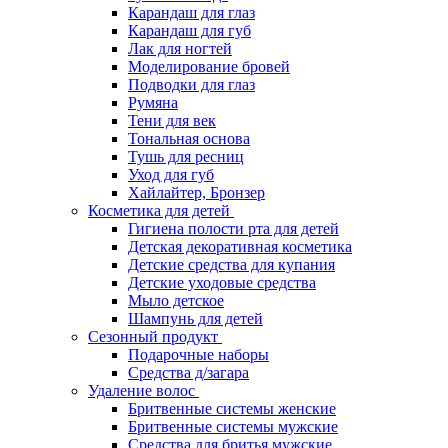
Карандаш для глаз
Карандаш для губ
Лак для ногтей
Моделирование бровей
Подводки для глаз
Румяна
Тени для век
Тональная основа
Тушь для ресниц
Уход для губ
Хайлайтер, Бронзер
Косметика для детей
Гигиена полости рта для детей
Детская декоративная косметика
Детские средства для купания
Детские уходовые средства
Мыло детское
Шампунь для детей
Сезонный продукт
Подарочные наборы
Средства д/загара
Удаление волос
Бритвенные системы женские
Бритвенные системы мужские
Средства для бритья мужские