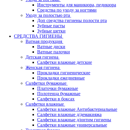
Инструменты для маникюра, педикюра
Средства по уходу за ногтями
Уходу за полостью рта
Доп средства гигиены полости рта
Зубные пасты
Зубные щетки
СРЕДСТВА ГИГИЕНЫ
Ватная продукция
Ватные диски
Ватные палочки
Детская гигиена
Салфетки влажные детские
Женская гигиена
Прокладки гигиенические
Прокладки ежедневные
Салфетки бумажные
Платочки бумажные
Полотенца бумажные
Салфетки в боксах
Салфетки влажные
Салфетки влажные Антибактериальные
Салфетки влажные д/демакияжа
Салфетки влажные д/интим гигиены
Салфетки влажные универсальные