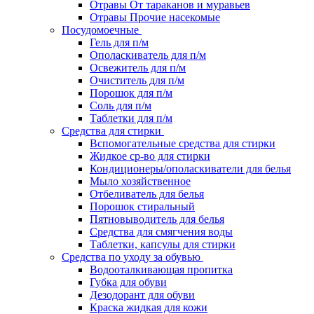
Отравы От тараканов и муравьев
Отравы Прочие насекомые
Посудомоечные
Гель для п/м
Ополаскиватель для п/м
Освежитель для п/м
Очиститель для п/м
Порошок для п/м
Соль для п/м
Таблетки для п/м
Средства для стирки
Вспомогательные средства для стирки
Жидкое ср-во для стирки
Кондиционеры/ополаскиватели для белья
Мыло хозяйственное
Отбеливатель для белья
Порошок стиральный
Пятновыводитель для белья
Средства для смягчения воды
Таблетки, капсулы для стирки
Средства по уходу за обувью
Водооталкивающая пропитка
Губка для обуви
Дезодорант для обуви
Краска жидкая для кожи