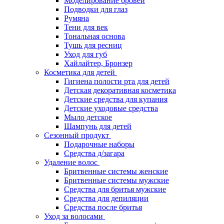
Моделирование бровей
Подводки для глаз
Румяна
Тени для век
Тональная основа
Тушь для ресниц
Уход для губ
Хайлайтер, Бронзер
Косметика для детей
Гигиена полости рта для детей
Детская декоративная косметика
Детские средства для купания
Детские уходовые средства
Мыло детское
Шампунь для детей
Сезонный продукт
Подарочные наборы
Средства д/загара
Удаление волос
Бритвенные системы женские
Бритвенные системы мужские
Средства для бритья мужские
Средства для депиляции
Средства после бритья
Уход за волосами