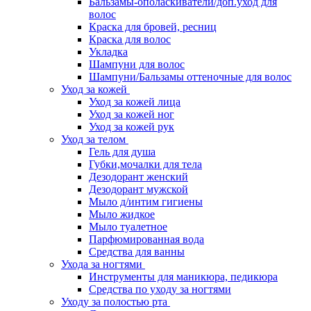
Бальзамы-ополаскиватели/доп.уход для
волос
Краска для бровей, ресниц
Краска для волос
Укладка
Шампуни для волос
Шампуни/Бальзамы оттеночные для волос
Уход за кожей
Уход за кожей лица
Уход за кожей ног
Уход за кожей рук
Уход за телом
Гель для душа
Губки,мочалки для тела
Дезодорант женский
Дезодорант мужской
Мыло д/интим гигиены
Мыло жидкое
Мыло туалетное
Парфюмированная вода
Средства для ванны
Ухода за ногтями
Инструменты для маникюра, педикюра
Средства по уходу за ногтями
Уходу за полостью рта