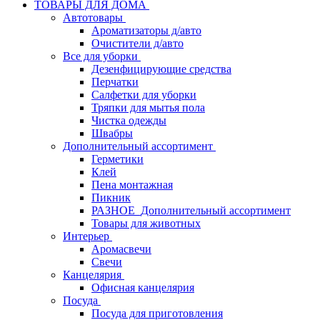
ТОВАРЫ ДЛЯ ДОМА
Автотовары
Ароматизаторы д/авто
Очистители д/авто
Все для уборки
Дезенфицирующие средства
Перчатки
Салфетки для уборки
Тряпки для мытья пола
Чистка одежды
Швабры
Дополнительный ассортимент
Герметики
Клей
Пена монтажная
Пикник
РАЗНОЕ_Дополнительный ассортимент
Товары для животных
Интерьер
Аромасвечи
Свечи
Канцелярия
Офисная канцелярия
Посуда
Посуда для приготовления