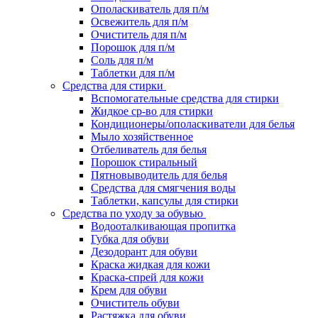
Ополаскиватель для п/м
Освежитель для п/м
Очиститель для п/м
Порошок для п/м
Соль для п/м
Таблетки для п/м
Средства для стирки
Вспомогательные средства для стирки
Жидкое ср-во для стирки
Кондиционеры/ополаскиватели для белья
Мыло хозяйственное
Отбеливатель для белья
Порошок стиральный
Пятновыводитель для белья
Средства для смягчения воды
Таблетки, капсулы для стирки
Средства по уходу за обувью
Водооталкивающая пропитка
Губка для обуви
Дезодорант для обуви
Краска жидкая для кожи
Краска-спрей для кожи
Крем для обуви
Очиститель обуви
Растяжка для обуви