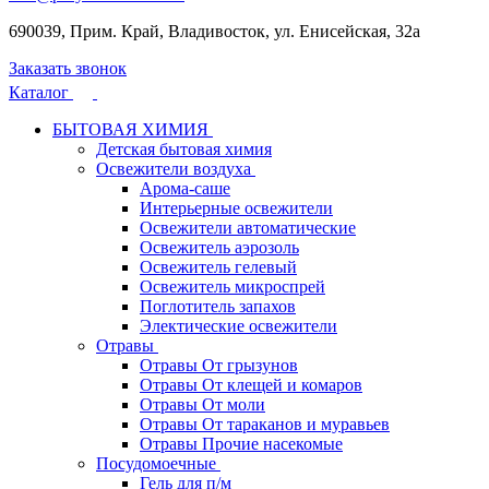
690039, Прим. Край, Владивосток, ул. Енисейская, 32а
Заказать звонок
Каталог
БЫТОВАЯ ХИМИЯ
Детская бытовая химия
Освежители воздуха
Арома-саше
Интерьерные освежители
Освежители автоматические
Освежитель аэрозоль
Освежитель гелевый
Освежитель микроспрей
Поглотитель запахов
Электические освежители
Отравы
Отравы От грызунов
Отравы От клещей и комаров
Отравы От моли
Отравы От тараканов и муравьев
Отравы Прочие насекомые
Посудомоечные
Гель для п/м