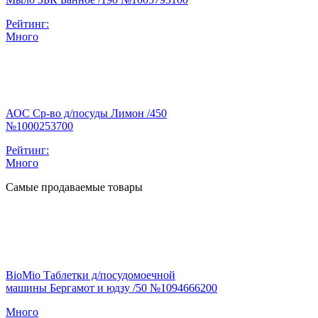
Рейтинг:
Много
АОС Ср-во д/посуды Лимон /450
№1000253700
Рейтинг:
Много
Самые продаваемые товары
BioMio Таблетки д/посудомоечной
машины Бергамот и юдзу /50 №1094666200
Много