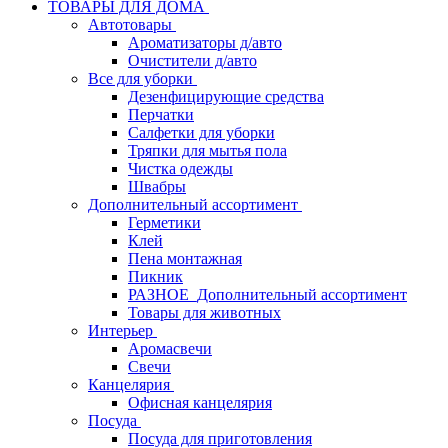
ТОВАРЫ ДЛЯ ДОМА
Автотовары
Ароматизаторы д/авто
Очистители д/авто
Все для уборки
Дезенфицирующие средства
Перчатки
Салфетки для уборки
Тряпки для мытья пола
Чистка одежды
Швабры
Дополнительный ассортимент
Герметики
Клей
Пена монтажная
Пикник
РАЗНОЕ_Дополнительный ассортимент
Товары для животных
Интерьер
Аромасвечи
Свечи
Канцелярия
Офисная канцелярия
Посуда
Посуда для приготовления