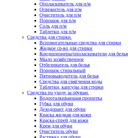
Ополаскиватель для п/м
Освежитель для п/м
Очиститель для п/м
Порошок для п/м
Соль для п/м
Таблетки для п/м
Средства для стирки
Вспомогательные средства для стирки
Жидкое ср-во для стирки
Кондиционеры/ополаскиватели для белья
Мыло хозяйственное
Отбеливатель для белья
Порошок стиральный
Пятновыводитель для белья
Средства для смягчения воды
Таблетки, капсулы для стирки
Средства по уходу за обувью
Водооталкивающая пропитка
Губка для обуви
Дезодорант для обуви
Краска жидкая для кожи
Краска-спрей для кожи
Крем для обуви
Очиститель обуви
Растяжка для обуви