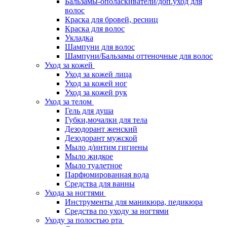
Бальзамы-ополаскиватели/доп.уход для
волос
Краска для бровей, ресниц
Краска для волос
Укладка
Шампуни для волос
Шампуни/Бальзамы оттеночные для волос
Уход за кожей
Уход за кожей лица
Уход за кожей ног
Уход за кожей рук
Уход за телом
Гель для душа
Губки,мочалки для тела
Дезодорант женский
Дезодорант мужской
Мыло д/интим гигиены
Мыло жидкое
Мыло туалетное
Парфюмированная вода
Средства для ванны
Ухода за ногтями
Инструменты для маникюра, педикюра
Средства по уходу за ногтями
Уходу за полостью рта