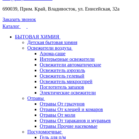
690039, Прим. Край, Владивосток, ул. Енисейская, 32а
Заказать звонок
Каталог
БЫТОВАЯ ХИМИЯ
Детская бытовая химия
Освежители воздуха
Арома-саше
Интерьерные освежители
Освежители автоматические
Освежитель аэрозоль
Освежитель гелевый
Освежитель микроспрей
Поглотитель запахов
Электические освежители
Отравы
Отравы От грызунов
Отравы От клещей и комаров
Отравы От моли
Отравы От тараканов и муравьев
Отравы Прочие насекомые
Посудомоечные
Гель для п/м