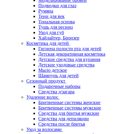
Моделирование бровей
Подводки для глаз
Румяна
Тени для век
Тональная основа
Тушь для ресниц
Уход для губ
Хайлайтер, Бронзер
Косметика для детей
Гигиена полости рта для детей
Детская декоративная косметика
Детские средства для купания
Детские уходовые средства
Мыло детское
Шампунь для детей
Сезонный продукт
Подарочные наборы
Средства д/загара
Удаление волос
Бритвенные системы женские
Бритвенные системы мужские
Средства для бритья мужские
Средства для депиляции
Средства после бритья
Уход за волосами