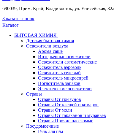
690039, Прим. Край, Владивосток, ул. Енисейская, 32а
Заказать звонок
Каталог
БЫТОВАЯ ХИМИЯ
Детская бытовая химия
Освежители воздуха
Арома-саше
Интерьерные освежители
Освежители автоматические
Освежитель аэрозоль
Освежитель гелевый
Освежитель микроспрей
Поглотитель запахов
Электические освежители
Отравы
Отравы От грызунов
Отравы От клещей и комаров
Отравы От моли
Отравы От тараканов и муравьев
Отравы Прочие насекомые
Посудомоечные
Гель для п/м