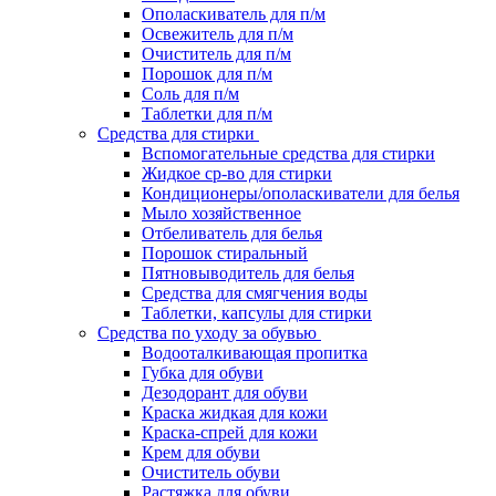
Ополаскиватель для п/м
Освежитель для п/м
Очиститель для п/м
Порошок для п/м
Соль для п/м
Таблетки для п/м
Средства для стирки
Вспомогательные средства для стирки
Жидкое ср-во для стирки
Кондиционеры/ополаскиватели для белья
Мыло хозяйственное
Отбеливатель для белья
Порошок стиральный
Пятновыводитель для белья
Средства для смягчения воды
Таблетки, капсулы для стирки
Средства по уходу за обувью
Водооталкивающая пропитка
Губка для обуви
Дезодорант для обуви
Краска жидкая для кожи
Краска-спрей для кожи
Крем для обуви
Очиститель обуви
Растяжка для обуви