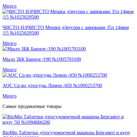
Много
ЧИСТО НАЧИСТО Мешки д/мусора с завязками 35л 14мкм
/15 №1025029500
Много
Мыло ЗБК Банное /190 №1005793100
Много
АОС Ср-во д/посуды Лимон /450 №1000253700
Много
Самые продаваемые товары
BioMio Таблетки д/посудомоечной машины Бергамот и юдзу