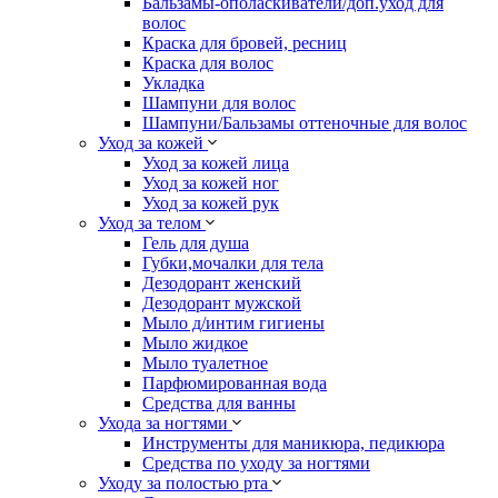
Бальзамы-ополаскиватели/доп.уход для
волос
Краска для бровей, ресниц
Краска для волос
Укладка
Шампуни для волос
Шампуни/Бальзамы оттеночные для волос
Уход за кожей
Уход за кожей лица
Уход за кожей ног
Уход за кожей рук
Уход за телом
Гель для душа
Губки,мочалки для тела
Дезодорант женский
Дезодорант мужской
Мыло д/интим гигиены
Мыло жидкое
Мыло туалетное
Парфюмированная вода
Средства для ванны
Ухода за ногтями
Инструменты для маникюра, педикюра
Средства по уходу за ногтями
Уходу за полостью рта