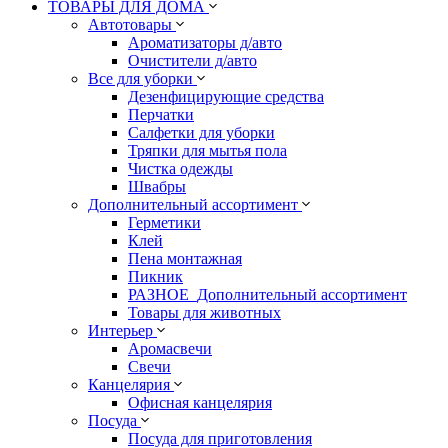
ТОВАРЫ ДЛЯ ДОМА
Автотовары
Ароматизаторы д/авто
Очистители д/авто
Все для уборки
Дезенфицирующие средства
Перчатки
Салфетки для уборки
Тряпки для мытья пола
Чистка одежды
Швабры
Дополнительный ассортимент
Герметики
Клей
Пена монтажная
Пикник
РАЗНОЕ_Дополнительный ассортимент
Товары для животных
Интерьер
Аромасвечи
Свечи
Канцелярия
Офисная канцелярия
Посуда
Посуда для приготовления