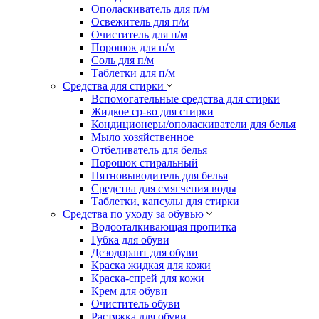
Ополаскиватель для п/м
Освежитель для п/м
Очиститель для п/м
Порошок для п/м
Соль для п/м
Таблетки для п/м
Средства для стирки
Вспомогательные средства для стирки
Жидкое ср-во для стирки
Кондиционеры/ополаскиватели для белья
Мыло хозяйственное
Отбеливатель для белья
Порошок стиральный
Пятновыводитель для белья
Средства для смягчения воды
Таблетки, капсулы для стирки
Средства по уходу за обувью
Водооталкивающая пропитка
Губка для обуви
Дезодорант для обуви
Краска жидкая для кожи
Краска-спрей для кожи
Крем для обуви
Очиститель обуви
Растяжка для обуви