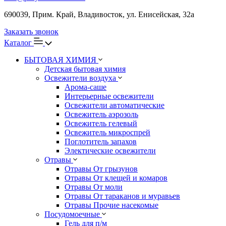
690039, Прим. Край, Владивосток, ул. Енисейская, 32а
Заказать звонок
Каталог
БЫТОВАЯ ХИМИЯ
Детская бытовая химия
Освежители воздуха
Арома-саше
Интерьерные освежители
Освежители автоматические
Освежитель аэрозоль
Освежитель гелевый
Освежитель микроспрей
Поглотитель запахов
Электические освежители
Отравы
Отравы От грызунов
Отравы От клещей и комаров
Отравы От моли
Отравы От тараканов и муравьев
Отравы Прочие насекомые
Посудомоечные
Гель для п/м