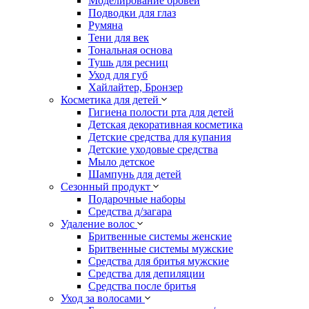
Моделирование бровей
Подводки для глаз
Румяна
Тени для век
Тональная основа
Тушь для ресниц
Уход для губ
Хайлайтер, Бронзер
Косметика для детей
Гигиена полости рта для детей
Детская декоративная косметика
Детские средства для купания
Детские уходовые средства
Мыло детское
Шампунь для детей
Сезонный продукт
Подарочные наборы
Средства д/загара
Удаление волос
Бритвенные системы женские
Бритвенные системы мужские
Средства для бритья мужские
Средства для депиляции
Средства после бритья
Уход за волосами