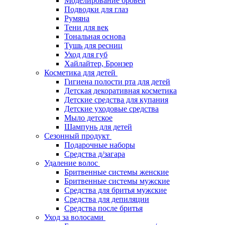
Моделирование бровей
Подводки для глаз
Румяна
Тени для век
Тональная основа
Тушь для ресниц
Уход для губ
Хайлайтер, Бронзер
Косметика для детей
Гигиена полости рта для детей
Детская декоративная косметика
Детские средства для купания
Детские уходовые средства
Мыло детское
Шампунь для детей
Сезонный продукт
Подарочные наборы
Средства д/загара
Удаление волос
Бритвенные системы женские
Бритвенные системы мужские
Средства для бритья мужские
Средства для депиляции
Средства после бритья
Уход за волосами