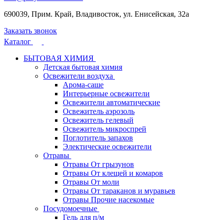
690039, Прим. Край, Владивосток, ул. Енисейская, 32а
Заказать звонок
Каталог
БЫТОВАЯ ХИМИЯ
Детская бытовая химия
Освежители воздуха
Арома-саше
Интерьерные освежители
Освежители автоматические
Освежитель аэрозоль
Освежитель гелевый
Освежитель микроспрей
Поглотитель запахов
Электические освежители
Отравы
Отравы От грызунов
Отравы От клещей и комаров
Отравы От моли
Отравы От тараканов и муравьев
Отравы Прочие насекомые
Посудомоечные
Гель для п/м