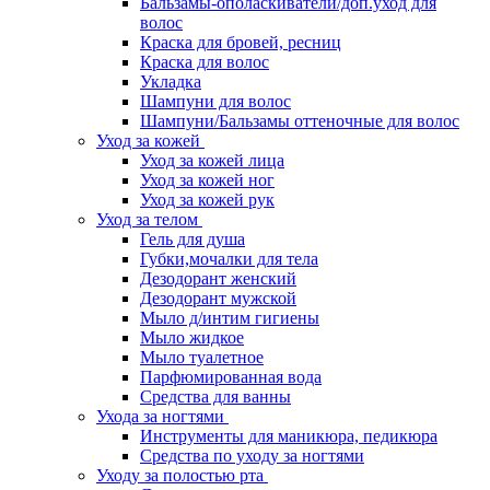
Бальзамы-ополаскиватели/доп.уход для
волос
Краска для бровей, ресниц
Краска для волос
Укладка
Шампуни для волос
Шампуни/Бальзамы оттеночные для волос
Уход за кожей
Уход за кожей лица
Уход за кожей ног
Уход за кожей рук
Уход за телом
Гель для душа
Губки,мочалки для тела
Дезодорант женский
Дезодорант мужской
Мыло д/интим гигиены
Мыло жидкое
Мыло туалетное
Парфюмированная вода
Средства для ванны
Ухода за ногтями
Инструменты для маникюра, педикюра
Средства по уходу за ногтями
Уходу за полостью рта