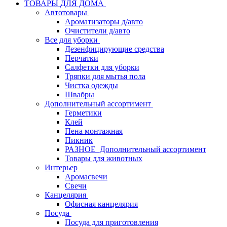
ТОВАРЫ ДЛЯ ДОМА
Автотовары
Ароматизаторы д/авто
Очистители д/авто
Все для уборки
Дезенфицирующие средства
Перчатки
Салфетки для уборки
Тряпки для мытья пола
Чистка одежды
Швабры
Дополнительный ассортимент
Герметики
Клей
Пена монтажная
Пикник
РАЗНОЕ_Дополнительный ассортимент
Товары для животных
Интерьер
Аромасвечи
Свечи
Канцелярия
Офисная канцелярия
Посуда
Посуда для приготовления