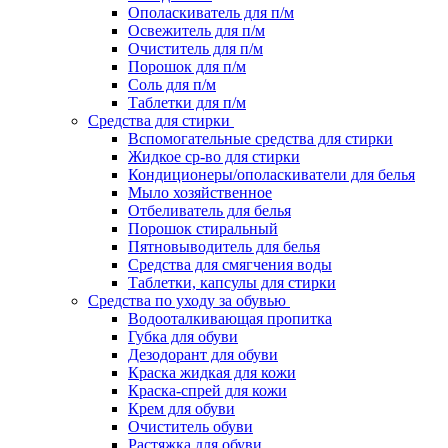
Ополаскиватель для п/м
Освежитель для п/м
Очиститель для п/м
Порошок для п/м
Соль для п/м
Таблетки для п/м
Средства для стирки
Вспомогательные средства для стирки
Жидкое ср-во для стирки
Кондиционеры/ополаскиватели для белья
Мыло хозяйственное
Отбеливатель для белья
Порошок стиральный
Пятновыводитель для белья
Средства для смягчения воды
Таблетки, капсулы для стирки
Средства по уходу за обувью
Водооталкивающая пропитка
Губка для обуви
Дезодорант для обуви
Краска жидкая для кожи
Краска-спрей для кожи
Крем для обуви
Очиститель обуви
Растяжка для обуви