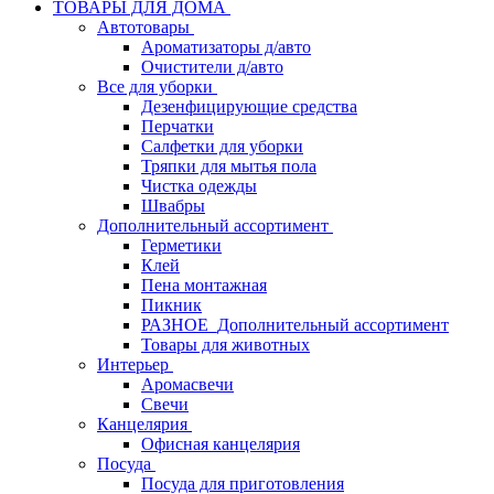
ТОВАРЫ ДЛЯ ДОМА
Автотовары
Ароматизаторы д/авто
Очистители д/авто
Все для уборки
Дезенфицирующие средства
Перчатки
Салфетки для уборки
Тряпки для мытья пола
Чистка одежды
Швабры
Дополнительный ассортимент
Герметики
Клей
Пена монтажная
Пикник
РАЗНОЕ_Дополнительный ассортимент
Товары для животных
Интерьер
Аромасвечи
Свечи
Канцелярия
Офисная канцелярия
Посуда
Посуда для приготовления