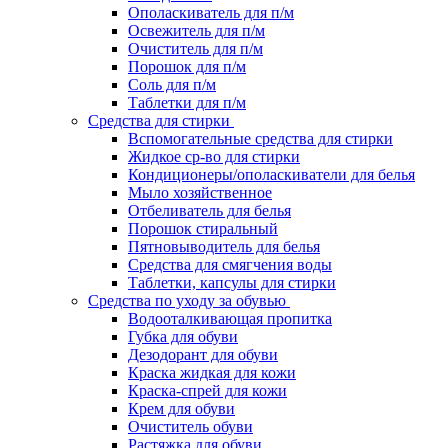
Ополаскиватель для п/м
Освежитель для п/м
Очиститель для п/м
Порошок для п/м
Соль для п/м
Таблетки для п/м
Средства для стирки
Вспомогательные средства для стирки
Жидкое ср-во для стирки
Кондиционеры/ополаскиватели для белья
Мыло хозяйственное
Отбеливатель для белья
Порошок стиральный
Пятновыводитель для белья
Средства для смягчения воды
Таблетки, капсулы для стирки
Средства по уходу за обувью
Водооталкивающая пропитка
Губка для обуви
Дезодорант для обуви
Краска жидкая для кожи
Краска-спрей для кожи
Крем для обуви
Очиститель обуви
Растяжка для обуви