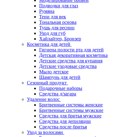
Моделирование бровей
Подводки для глаз
Румяна
Тени для век
Тональная основа
Тушь для ресниц
Уход для губ
Хайлайтер, Бронзер
Косметика для детей
Гигиена полости рта для детей
Детская декоративная косметика
Детские средства для купания
Детские уходовые средства
Мыло детское
Шампунь для детей
Сезонный продукт
Подарочные наборы
Средства д/загара
Удаление волос
Бритвенные системы женские
Бритвенные системы мужские
Средства для бритья мужские
Средства для депиляции
Средства после бритья
Уход за волосами