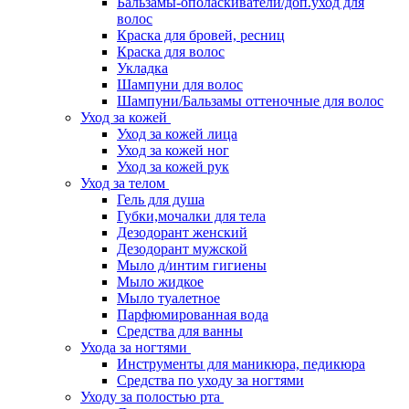
Бальзамы-ополаскиватели/доп.уход для
волос
Краска для бровей, ресниц
Краска для волос
Укладка
Шампуни для волос
Шампуни/Бальзамы оттеночные для волос
Уход за кожей
Уход за кожей лица
Уход за кожей ног
Уход за кожей рук
Уход за телом
Гель для душа
Губки,мочалки для тела
Дезодорант женский
Дезодорант мужской
Мыло д/интим гигиены
Мыло жидкое
Мыло туалетное
Парфюмированная вода
Средства для ванны
Ухода за ногтями
Инструменты для маникюра, педикюра
Средства по уходу за ногтями
Уходу за полостью рта