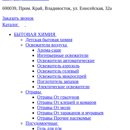
690039, Прим. Край, Владивосток, ул. Енисейская, 32а
Заказать звонок
Каталог
БЫТОВАЯ ХИМИЯ
Детская бытовая химия
Освежители воздуха
Арома-саше
Интерьерные освежители
Освежители автоматические
Освежитель аэрозоль
Освежитель гелевый
Освежитель микроспрей
Поглотитель запахов
Электические освежители
Отравы
Отравы От грызунов
Отравы От клещей и комаров
Отравы От моли
Отравы От тараканов и муравьев
Отравы Прочие насекомые
Посудомоечные
Гель для п/м