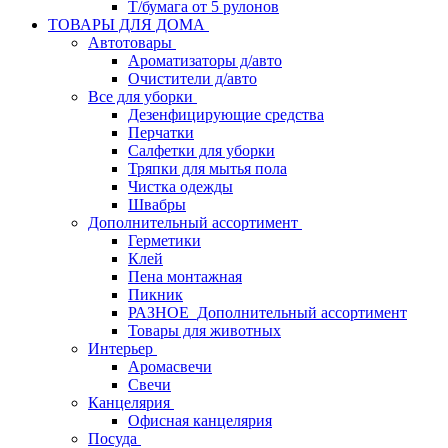
Т/бумага от 5 рулонов
ТОВАРЫ ДЛЯ ДОМА
Автотовары
Ароматизаторы д/авто
Очистители д/авто
Все для уборки
Дезенфицирующие средства
Перчатки
Салфетки для уборки
Тряпки для мытья пола
Чистка одежды
Швабры
Дополнительный ассортимент
Герметики
Клей
Пена монтажная
Пикник
РАЗНОЕ_Дополнительный ассортимент
Товары для животных
Интерьер
Аромасвечи
Свечи
Канцелярия
Офисная канцелярия
Посуда