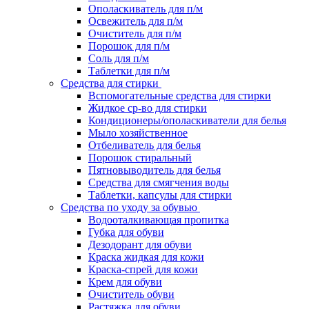
Ополаскиватель для п/м
Освежитель для п/м
Очиститель для п/м
Порошок для п/м
Соль для п/м
Таблетки для п/м
Средства для стирки
Вспомогательные средства для стирки
Жидкое ср-во для стирки
Кондиционеры/ополаскиватели для белья
Мыло хозяйственное
Отбеливатель для белья
Порошок стиральный
Пятновыводитель для белья
Средства для смягчения воды
Таблетки, капсулы для стирки
Средства по уходу за обувью
Водооталкивающая пропитка
Губка для обуви
Дезодорант для обуви
Краска жидкая для кожи
Краска-спрей для кожи
Крем для обуви
Очиститель обуви
Растяжка для обуви