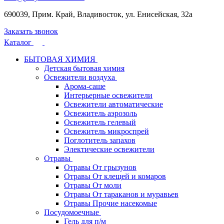
690039, Прим. Край, Владивосток, ул. Енисейская, 32а
Заказать звонок
Каталог
БЫТОВАЯ ХИМИЯ
Детская бытовая химия
Освежители воздуха
Арома-саше
Интерьерные освежители
Освежители автоматические
Освежитель аэрозоль
Освежитель гелевый
Освежитель микроспрей
Поглотитель запахов
Электические освежители
Отравы
Отравы От грызунов
Отравы От клещей и комаров
Отравы От моли
Отравы От тараканов и муравьев
Отравы Прочие насекомые
Посудомоечные
Гель для п/м