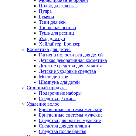
Моделирование бровей
Подводки для глаз
Пудра
Румяна
Тени для век
Тональная основа
Тушь для ресниц
Уход для губ
Хайлайтер, Бронзер
Косметика для детей
Гигиена полости рта для детей
Детская декоративная косметика
Детские средства для купания
Детские уходовые средства
Мыло детское
Шампунь для детей
Сезонный продукт
Подарочные наборы
Средства д/загара
Удаление волос
Бритвенные системы женские
Бритвенные системы мужские
Средства для бритья мужские
Средства для депиляции
Средства после бритья