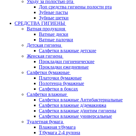
Уходу за полостью рта
Доп средства гигиены полости рта
Зубные пасты
Зубные щетки
СРЕДСТВА ГИГИЕНЫ
Ватная продукция
Ватные диски
Ватные палочки
Детская гигиена
Салфетки влажные детские
Женская гигиена
Прокладки гигиенические
Прокладки ежедневные
Салфетки бумажные
Платочки бумажные
Полотенца бумажные
Салфетки в боксах
Салфетки влажные
Салфетки влажные Антибактериальные
Салфетки влажные д/демакияжа
Салфетки влажные д/интим гигиены
Салфетки влажные универсальные
Туалетная бумага
Влажная т/бумага
Т/бумага 2-4 рулона