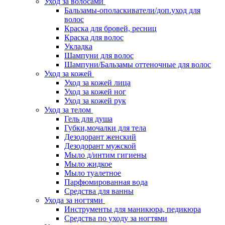
Уход за волосами
Бальзамы-ополаскиватели/доп.уход для
волос
Краска для бровей, ресниц
Краска для волос
Укладка
Шампуни для волос
Шампуни/Бальзамы оттеночные для волос
Уход за кожей
Уход за кожей лица
Уход за кожей ног
Уход за кожей рук
Уход за телом
Гель для душа
Губки,мочалки для тела
Дезодорант женский
Дезодорант мужской
Мыло д/интим гигиены
Мыло жидкое
Мыло туалетное
Парфюмированная вода
Средства для ванны
Ухода за ногтями
Инструменты для маникюра, педикюра
Средства по уходу за ногтями