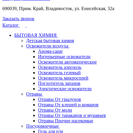
690039, Прим. Край, Владивосток, ул. Енисейская, 32а
Заказать звонок
Каталог
БЫТОВАЯ ХИМИЯ
Детская бытовая химия
Освежители воздуха
Арома-саше
Интерьерные освежители
Освежители автоматические
Освежитель аэрозоль
Освежитель гелевый
Освежитель микроспрей
Поглотитель запахов
Электические освежители
Отравы
Отравы От грызунов
Отравы От клещей и комаров
Отравы От моли
Отравы От тараканов и муравьев
Отравы Прочие насекомые
Посудомоечные
Гель для п/м