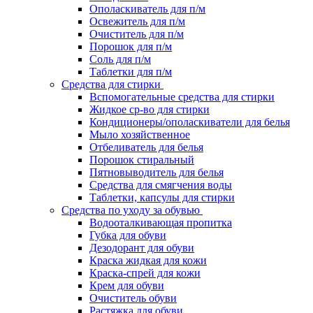
Ополаскиватель для п/м
Освежитель для п/м
Очиститель для п/м
Порошок для п/м
Соль для п/м
Таблетки для п/м
Средства для стирки
Вспомогательные средства для стирки
Жидкое ср-во для стирки
Кондиционеры/ополаскиватели для белья
Мыло хозяйственное
Отбеливатель для белья
Порошок стиральный
Пятновыводитель для белья
Средства для смягчения воды
Таблетки, капсулы для стирки
Средства по уходу за обувью
Водооталкивающая пропитка
Губка для обуви
Дезодорант для обуви
Краска жидкая для кожи
Краска-спрей для кожи
Крем для обуви
Очиститель обуви
Растяжка для обуви