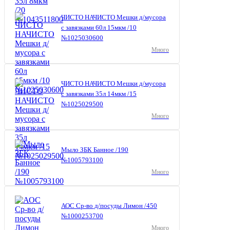
ЧИСТО НАЧИСТО Мешки д/мусора
с завязками 60л 15мкм /10
№1025030600
Много
ЧИСТО НАЧИСТО Мешки д/мусора
с завязками 35л 14мкм /15
№1025029500
Много
Мыло ЗБК Банное /190
№1005793100
Много
АОС Ср-во д/посуды Лимон /450
№1000253700
Много