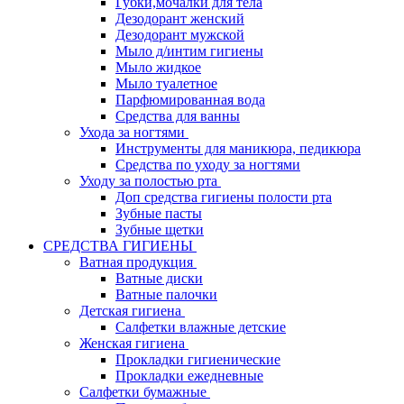
Губки,мочалки для тела
Дезодорант женский
Дезодорант мужской
Мыло д/интим гигиены
Мыло жидкое
Мыло туалетное
Парфюмированная вода
Средства для ванны
Ухода за ногтями
Инструменты для маникюра, педикюра
Средства по уходу за ногтями
Уходу за полостью рта
Доп средства гигиены полости рта
Зубные пасты
Зубные щетки
СРЕДСТВА ГИГИЕНЫ
Ватная продукция
Ватные диски
Ватные палочки
Детская гигиена
Салфетки влажные детские
Женская гигиена
Прокладки гигиенические
Прокладки ежедневные
Салфетки бумажные