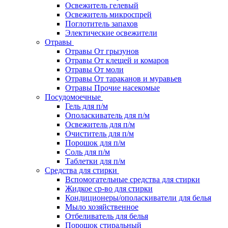
Освежитель гелевый
Освежитель микроспрей
Поглотитель запахов
Электические освежители
Отравы
Отравы От грызунов
Отравы От клещей и комаров
Отравы От моли
Отравы От тараканов и муравьев
Отравы Прочие насекомые
Посудомоечные
Гель для п/м
Ополаскиватель для п/м
Освежитель для п/м
Очиститель для п/м
Порошок для п/м
Соль для п/м
Таблетки для п/м
Средства для стирки
Вспомогательные средства для стирки
Жидкое ср-во для стирки
Кондиционеры/ополаскиватели для белья
Мыло хозяйственное
Отбеливатель для белья
Порошок стиральный