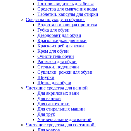
Пятновыводитель для белья
Средства для смягчения воды
Таблетки, капсулы для стирки
Средства по уходу за обувью
Водооталкивающая пропитка
Губка для обуви
Дезодорант для обуви
Краска жидкая для кожи
Краска-спрей для кожи
Крем для обуви
Очиститель обуви
Растяжка для обуви
Стельки, подушечки
Сушилки, рожки для обуви
Шнурки
Щетка для обуви
Чистящие средства для ванной
Для акриловых ванн
Для ванной
Для сантехники
Для стиральных машин
Для труб
Универсальное для ванной
Чистящие средства для гостинной
Для ковров