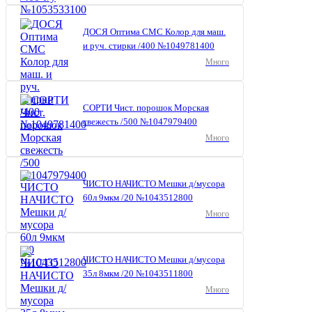
ДОСЯ Оптима СМС Колор для маш.
и руч. стирки /400 №1049781400
Много
СОРТИ Чист. порошок Морская
свежесть /500 №1047979400
Много
ЧИСТО НАЧИСТО Мешки д/мусора
60л 9мкм /20 №1043512800
Много
ЧИСТО НАЧИСТО Мешки д/мусора
35л 8мкм /20 №1043511800
Много