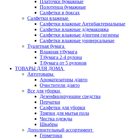
Платочки бумажные
Полотенца бумажные
Салфетки в боксах
Салфетки влажные
Салфетки влажные Антибактериальные
Салфетки влажные д/демакияжа
Салфетки влажные д/интим гигиены
Салфетки влажные универсальные
Туалетная бумага
Влажная т/бумага
Т/бумага 2-4 рулона
Т/бумага от 5 рулонов
ТОВАРЫ ДЛЯ ДОМА
Автотовары
Ароматизаторы д/авто
Очистители д/авто
Все для уборки
Дезенфицирующие средства
Перчатки
Салфетки для уборки
Тряпки для мытья пола
Чистка одежды
Швабры
Дополнительный ассортимент
Герметики