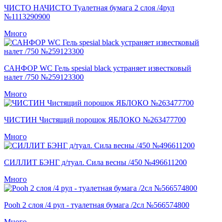
ЧИСТО НАЧИСТО Туалетная бумага 2 слоя /4рул
№1113290900
Много
САНФОР WC Гель spesial black устраняет известковый
налет /750 №259123300
Много
ЧИСТИН Чистящий порошок ЯБЛОКО №263477700
Много
СИЛЛИТ БЭНГ д/туал. Сила весны /450 №496611200
Много
Pooh 2 слоя /4 рул - туалетная бумага /2сл №566574800
Много