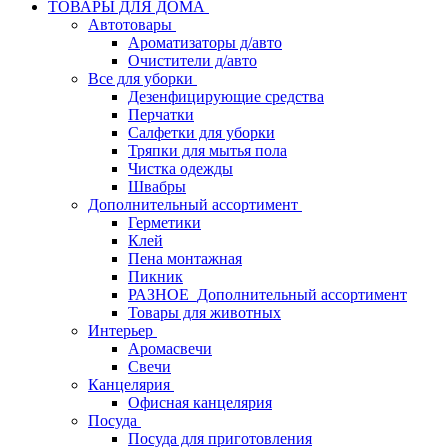
ТОВАРЫ ДЛЯ ДОМА
Автотовары
Ароматизаторы д/авто
Очистители д/авто
Все для уборки
Дезенфицирующие средства
Перчатки
Салфетки для уборки
Тряпки для мытья пола
Чистка одежды
Швабры
Дополнительный ассортимент
Герметики
Клей
Пена монтажная
Пикник
РАЗНОЕ_Дополнительный ассортимент
Товары для животных
Интерьер
Аромасвечи
Свечи
Канцелярия
Офисная канцелярия
Посуда
Посуда для приготовления