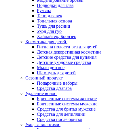
Моделирование бровей
Подводки для глаз
Румяна
Тени для век
Тональная основа
Тушь для ресниц
Уход для губ
Хайлайтер, Бронзер
Косметика для детей
Гигиена полости рта для детей
Детская декоративная косметика
Детские средства для купания
Детские уходовые средства
Мыло детское
Шампунь для детей
Сезонный продукт
Подарочные наборы
Средства д/загара
Удаление волос
Бритвенные системы женские
Бритвенные системы мужские
Средства для бритья мужские
Средства для депиляции
Средства после бритья
Уход за волосами