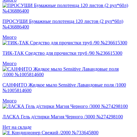
ПРОСУШИ Бумажные полотенца 120 листов (2 рул*60л)
№436886400
Много
ТИК-ТАК Средство для прочистки труб /90 №236615300
Много
САНФИТО Жидкое мыло Sensitive Лавандовые поля /1000
№1005814600
Много
ЛАСКА Гель д/стирки Магия Черного /3000 №274298100
Нет на складе