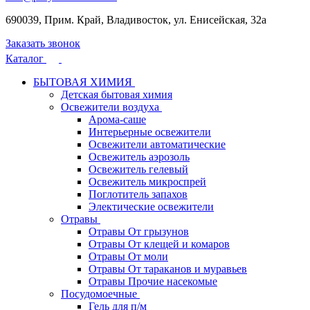
690039, Прим. Край, Владивосток, ул. Енисейская, 32а
Заказать звонок
Каталог
БЫТОВАЯ ХИМИЯ
Детская бытовая химия
Освежители воздуха
Арома-саше
Интерьерные освежители
Освежители автоматические
Освежитель аэрозоль
Освежитель гелевый
Освежитель микроспрей
Поглотитель запахов
Электические освежители
Отравы
Отравы От грызунов
Отравы От клещей и комаров
Отравы От моли
Отравы От тараканов и муравьев
Отравы Прочие насекомые
Посудомоечные
Гель для п/м