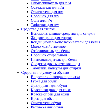
Ополаскиватель для п/м
Освежитель для п/м
Очиститель для п/м
Порошок для п/м
Соль для п/м
Таблетки для п/м
Средства для стирки
Вспомогательные средства для стирки
Жидкое ср-во для стирки
Кондиционеры/ополаскиватели для белья
Мыло хозяйственное
Отбеливатель для белья
Порошок стиральный
Пятновыводитель для белья
Средства для смягчения воды
Таблетки, капсулы для стирки
Средства по уходу за обувью
Водооталкивающая пропитка
Губка для обуви
Дезодорант для обуви
Краска жидкая для кожи
Краска-спрей для кожи
Крем для обуви
Очиститель обуви
Растяжка для обуви