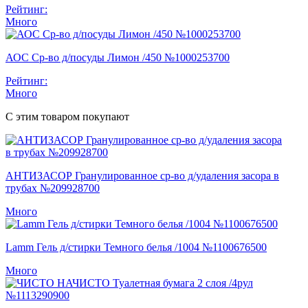
Рейтинг:
Много
АОС Ср-во д/посуды Лимон /450 №1000253700
Рейтинг:
Много
С этим товаром покупают
АНТИЗАСОР Гранулированное ср-во д/удаления засора в
трубах №209928700
Много
Lamm Гель д/стирки Темного белья /1004 №1100676500
Много