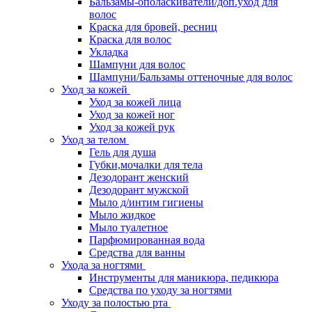
Бальзамы-ополаскиватели/доп.уход для
волос
Краска для бровей, ресниц
Краска для волос
Укладка
Шампуни для волос
Шампуни/Бальзамы оттеночные для волос
Уход за кожей
Уход за кожей лица
Уход за кожей ног
Уход за кожей рук
Уход за телом
Гель для душа
Губки,мочалки для тела
Дезодорант женский
Дезодорант мужской
Мыло д/интим гигиены
Мыло жидкое
Мыло туалетное
Парфюмированная вода
Средства для ванны
Ухода за ногтями
Инструменты для маникюра, педикюра
Средства по уходу за ногтями
Уходу за полостью рта