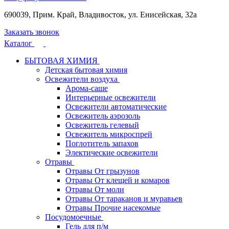
690039, Прим. Край, Владивосток, ул. Енисейская, 32а
Заказать звонок
Каталог
БЫТОВАЯ ХИМИЯ
Детская бытовая химия
Освежители воздуха
Арома-саше
Интерьерные освежители
Освежители автоматические
Освежитель аэрозоль
Освежитель гелевый
Освежитель микроспрей
Поглотитель запахов
Электические освежители
Отравы
Отравы От грызунов
Отравы От клещей и комаров
Отравы От моли
Отравы От тараканов и муравьев
Отравы Прочие насекомые
Посудомоечные
Гель для п/м