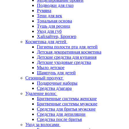
Моделирование бровей
Подводки для глаз
Румяна
Тени для век
Тональная основа
Тушь для ресниц
Уход для губ
Хайлайтер, Бронзер
Косметика для детей
Гигиена полости рта для детей
Детская декоративная косметика
Детские средства для купания
Детские уходовые средства
Мыло детское
Шампунь для детей
Сезонный продукт
Подарочные наборы
Средства д/загара
Удаление волос
Бритвенные системы женские
Бритвенные системы мужские
Средства для бритья мужские
Средства для депиляции
Средства после бритья
Уход за волосами