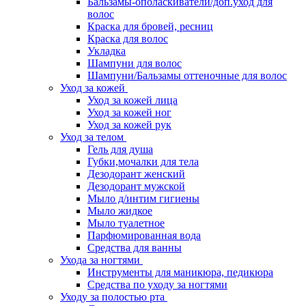
Бальзамы-ополаскиватели/доп.уход для
волос
Краска для бровей, ресниц
Краска для волос
Укладка
Шампуни для волос
Шампуни/Бальзамы оттеночные для волос
Уход за кожей
Уход за кожей лица
Уход за кожей ног
Уход за кожей рук
Уход за телом
Гель для душа
Губки,мочалки для тела
Дезодорант женский
Дезодорант мужской
Мыло д/интим гигиены
Мыло жидкое
Мыло туалетное
Парфюмированная вода
Средства для ванны
Ухода за ногтями
Инструменты для маникюра, педикюра
Средства по уходу за ногтями
Уходу за полостью рта