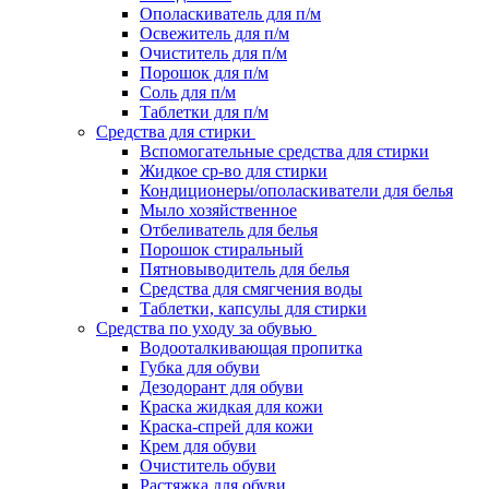
Ополаскиватель для п/м
Освежитель для п/м
Очиститель для п/м
Порошок для п/м
Соль для п/м
Таблетки для п/м
Средства для стирки
Вспомогательные средства для стирки
Жидкое ср-во для стирки
Кондиционеры/ополаскиватели для белья
Мыло хозяйственное
Отбеливатель для белья
Порошок стиральный
Пятновыводитель для белья
Средства для смягчения воды
Таблетки, капсулы для стирки
Средства по уходу за обувью
Водооталкивающая пропитка
Губка для обуви
Дезодорант для обуви
Краска жидкая для кожи
Краска-спрей для кожи
Крем для обуви
Очиститель обуви
Растяжка для обуви