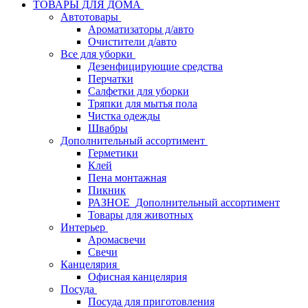
ТОВАРЫ ДЛЯ ДОМА
Автотовары
Ароматизаторы д/авто
Очистители д/авто
Все для уборки
Дезенфицирующие средства
Перчатки
Салфетки для уборки
Тряпки для мытья пола
Чистка одежды
Швабры
Дополнительный ассортимент
Герметики
Клей
Пена монтажная
Пикник
РАЗНОЕ_Дополнительный ассортимент
Товары для животных
Интерьер
Аромасвечи
Свечи
Канцелярия
Офисная канцелярия
Посуда
Посуда для приготовления