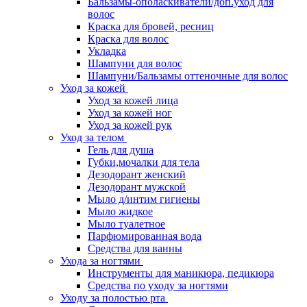
Бальзамы-ополаскиватели/доп.уход для
волос
Краска для бровей, ресниц
Краска для волос
Укладка
Шампуни для волос
Шампуни/Бальзамы оттеночные для волос
Уход за кожей
Уход за кожей лица
Уход за кожей ног
Уход за кожей рук
Уход за телом
Гель для душа
Губки,мочалки для тела
Дезодорант женский
Дезодорант мужской
Мыло д/интим гигиены
Мыло жидкое
Мыло туалетное
Парфюмированная вода
Средства для ванны
Ухода за ногтями
Инструменты для маникюра, педикюра
Средства по уходу за ногтями
Уходу за полостью рта