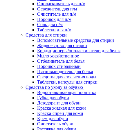
Ополаскиватель для п/м
Освежитель для п/м
Очиститель для п/м
Порошок для п/м
Соль для п/м
Таблетки для п/м
Средства для стирки
Вспомогательные средства для стирки
Жидкое ср-во для стирки
Кондиционеры/ополаскиватели для белья
Мыло хозяйственное
Отбеливатель для белья
Порошок стиральный
Пятновыводитель для белья
Средства для смягчения воды
Таблетки, капсулы для стирки
Средства по уходу за обувью
Водооталкивающая пропитка
Губка для обуви
Дезодорант для обуви
Краска жидкая для кожи
Краска-спрей для кожи
Крем для обуви
Очиститель обуви
Растяжка для обуви