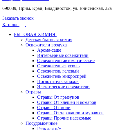
690039, Прим. Край, Владивосток, ул. Енисейская, 32а
Заказать звонок
Каталог
БЫТОВАЯ ХИМИЯ
Детская бытовая химия
Освежители воздуха
Арома-саше
Интерьерные освежители
Освежители автоматические
Освежитель аэрозоль
Освежитель гелевый
Освежитель микроспрей
Поглотитель запахов
Электические освежители
Отравы
Отравы От грызунов
Отравы От клещей и комаров
Отравы От моли
Отравы От тараканов и муравьев
Отравы Прочие насекомые
Посудомоечные
Гель для п/м