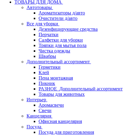
ТОВАРЫ ДЛЯ ДОМА
Автотовары
Ароматизаторы д/авто
Очистители д/авто
Все для уборки
Дезенфицирующие средства
Перчатки
Салфетки для уборки
Тряпки для мытья пола
Чистка одежды
Швабры
Дополнительный ассортимент
Герметики
Клей
Пена монтажная
Пикник
РАЗНОЕ_Дополнительный ассортимент
Товары для животных
Интерьер
Аромасвечи
Свечи
Канцелярия
Офисная канцелярия
Посуда
Посуда для приготовления