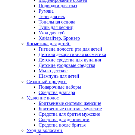
Моделирование бровей
Подводки для глаз
Румяна
Тени для век
Тональная основа
Тушь для ресниц
Уход для губ
Хайлайтер, Бронзер
Косметика для детей
Гигиена полости рта для детей
Детская декоративная косметика
Детские средства для купания
Детские уходовые средства
Мыло детское
Шампунь для детей
Сезонный продукт
Подарочные наборы
Средства д/загара
Удаление волос
Бритвенные системы женские
Бритвенные системы мужские
Средства для бритья мужские
Средства для депиляции
Средства после бритья
Уход за волосами