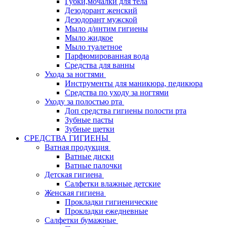
Губки,мочалки для тела
Дезодорант женский
Дезодорант мужской
Мыло д/интим гигиены
Мыло жидкое
Мыло туалетное
Парфюмированная вода
Средства для ванны
Ухода за ногтями
Инструменты для маникюра, педикюра
Средства по уходу за ногтями
Уходу за полостью рта
Доп средства гигиены полости рта
Зубные пасты
Зубные щетки
СРЕДСТВА ГИГИЕНЫ
Ватная продукция
Ватные диски
Ватные палочки
Детская гигиена
Салфетки влажные детские
Женская гигиена
Прокладки гигиенические
Прокладки ежедневные
Салфетки бумажные