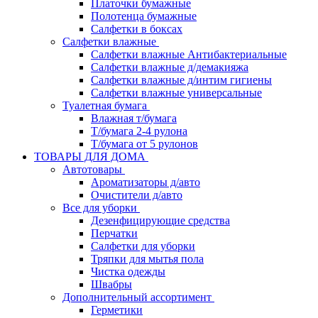
Платочки бумажные
Полотенца бумажные
Салфетки в боксах
Салфетки влажные
Салфетки влажные Антибактериальные
Салфетки влажные д/демакияжа
Салфетки влажные д/интим гигиены
Салфетки влажные универсальные
Туалетная бумага
Влажная т/бумага
Т/бумага 2-4 рулона
Т/бумага от 5 рулонов
ТОВАРЫ ДЛЯ ДОМА
Автотовары
Ароматизаторы д/авто
Очистители д/авто
Все для уборки
Дезенфицирующие средства
Перчатки
Салфетки для уборки
Тряпки для мытья пола
Чистка одежды
Швабры
Дополнительный ассортимент
Герметики