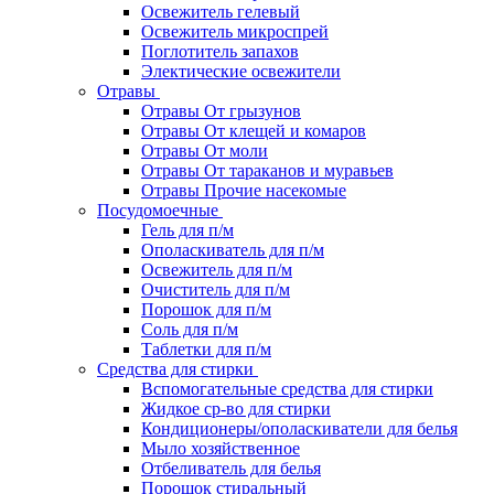
Освежитель гелевый
Освежитель микроспрей
Поглотитель запахов
Электические освежители
Отравы
Отравы От грызунов
Отравы От клещей и комаров
Отравы От моли
Отравы От тараканов и муравьев
Отравы Прочие насекомые
Посудомоечные
Гель для п/м
Ополаскиватель для п/м
Освежитель для п/м
Очиститель для п/м
Порошок для п/м
Соль для п/м
Таблетки для п/м
Средства для стирки
Вспомогательные средства для стирки
Жидкое ср-во для стирки
Кондиционеры/ополаскиватели для белья
Мыло хозяйственное
Отбеливатель для белья
Порошок стиральный