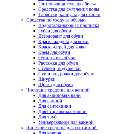
Пятновыводитель для белья
Средства для смягчения воды
Таблетки, капсулы для стирки
Средства по уходу за обувью
Водооталкивающая пропитка
Губка для обуви
Дезодорант для обуви
Краска жидкая для кожи
Краска-спрей для кожи
Крем для обуви
Очиститель обуви
Растяжка для обуви
Стельки, подушечки
Сушилки, рожки для обуви
Шнурки
Щетка для обуви
Чистящие средства для ванной
Для акриловых ванн
Для ванной
Для сантехники
Для стиральных машин
Для труб
Универсальное для ванной
Чистящие средства для гостинной
Для ковров