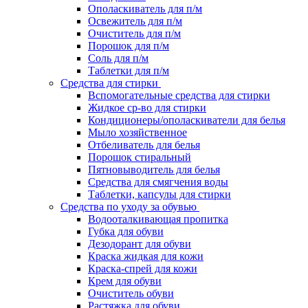
Ополаскиватель для п/м
Освежитель для п/м
Очиститель для п/м
Порошок для п/м
Соль для п/м
Таблетки для п/м
Средства для стирки
Вспомогательные средства для стирки
Жидкое ср-во для стирки
Кондиционеры/ополаскиватели для белья
Мыло хозяйственное
Отбеливатель для белья
Порошок стиральный
Пятновыводитель для белья
Средства для смягчения воды
Таблетки, капсулы для стирки
Средства по уходу за обувью
Водооталкивающая пропитка
Губка для обуви
Дезодорант для обуви
Краска жидкая для кожи
Краска-спрей для кожи
Крем для обуви
Очиститель обуви
Растяжка для обуви