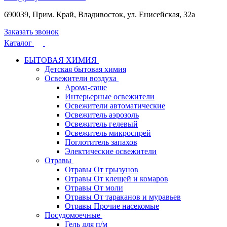
690039, Прим. Край, Владивосток, ул. Енисейская, 32а
Заказать звонок
Каталог
БЫТОВАЯ ХИМИЯ
Детская бытовая химия
Освежители воздуха
Арома-саше
Интерьерные освежители
Освежители автоматические
Освежитель аэрозоль
Освежитель гелевый
Освежитель микроспрей
Поглотитель запахов
Электические освежители
Отравы
Отравы От грызунов
Отравы От клещей и комаров
Отравы От моли
Отравы От тараканов и муравьев
Отравы Прочие насекомые
Посудомоечные
Гель для п/м