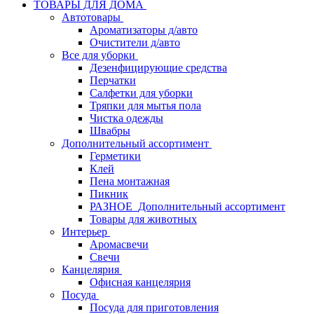
ТОВАРЫ ДЛЯ ДОМА
Автотовары
Ароматизаторы д/авто
Очистители д/авто
Все для уборки
Дезенфицирующие средства
Перчатки
Салфетки для уборки
Тряпки для мытья пола
Чистка одежды
Швабры
Дополнительный ассортимент
Герметики
Клей
Пена монтажная
Пикник
РАЗНОЕ_Дополнительный ассортимент
Товары для животных
Интерьер
Аромасвечи
Свечи
Канцелярия
Офисная канцелярия
Посуда
Посуда для приготовления