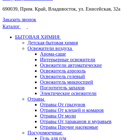
690039, Прим. Край, Владивосток, ул. Енисейская, 32а
Заказать звонок
Каталог
БЫТОВАЯ ХИМИЯ
Детская бытовая химия
Освежители воздуха
Арома-саше
Интерьерные освежители
Освежители автоматические
Освежитель аэрозоль
Освежитель гелевый
Освежитель микроспрей
Поглотитель запахов
Электические освежители
Отравы
Отравы От грызунов
Отравы От клещей и комаров
Отравы От моли
Отравы От тараканов и муравьев
Отравы Прочие насекомые
Посудомоечные
Гель для п/м