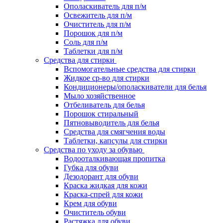
Ополаскиватель для п/м
Освежитель для п/м
Очиститель для п/м
Порошок для п/м
Соль для п/м
Таблетки для п/м
Средства для стирки
Вспомогательные средства для стирки
Жидкое ср-во для стирки
Кондиционеры/ополаскиватели для белья
Мыло хозяйственное
Отбеливатель для белья
Порошок стиральный
Пятновыводитель для белья
Средства для смягчения воды
Таблетки, капсулы для стирки
Средства по уходу за обувью
Водооталкивающая пропитка
Губка для обуви
Дезодорант для обуви
Краска жидкая для кожи
Краска-спрей для кожи
Крем для обуви
Очиститель обуви
Растяжка для обуви