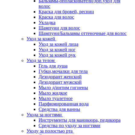
Бальзамы-ополаскиватели/доп.уход для
волос
Краска для бровей, ресниц
Краска для волос
Укладка
Шампуни для волос
Шампуни/Бальзамы оттеночные для волос
Уход за кожей
Уход за кожей лица
Уход за кожей ног
Уход за кожей рук
Уход за телом
Гель для душа
Губки,мочалки для тела
Дезодорант женский
Дезодорант мужской
Мыло д/интим гигиены
Мыло жидкое
Мыло туалетное
Парфюмированная вода
Средства для ванны
Ухода за ногтями
Инструменты для маникюра, педикюра
Средства по уходу за ногтями
Уходу за полостью рта