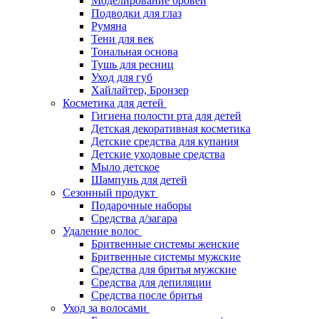
Моделирование бровей
Подводки для глаз
Румяна
Тени для век
Тональная основа
Тушь для ресниц
Уход для губ
Хайлайтер, Бронзер
Косметика для детей
Гигиена полости рта для детей
Детская декоративная косметика
Детские средства для купания
Детские уходовые средства
Мыло детское
Шампунь для детей
Сезонный продукт
Подарочные наборы
Средства д/загара
Удаление волос
Бритвенные системы женские
Бритвенные системы мужские
Средства для бритья мужские
Средства для депиляции
Средства после бритья
Уход за волосами