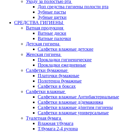
Уходу за полостью рта
Доп средства гигиены полости рта
Зубные пасты
Зубные щетки
СРЕДСТВА ГИГИЕНЫ
Ватная продукция
Ватные диски
Ватные палочки
Детская гигиена
Салфетки влажные детские
Женская гигиена
Прокладки гигиенические
Прокладки ежедневные
Салфетки бумажные
Платочки бумажные
Полотенца бумажные
Салфетки в боксах
Салфетки влажные
Салфетки влажные Антибактериальные
Салфетки влажные д/демакияжа
Салфетки влажные д/интим гигиены
Салфетки влажные универсальные
Туалетная бумага
Влажная т/бумага
Т/бумага 2-4 рулона