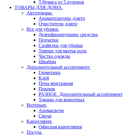
Т/бумага от 5 рулонов
ТОВАРЫ ДЛЯ ДОМА
Автотовары
Ароматизаторы д/авто
Очистители д/авто
Все для уборки
Дезенфицирующие средства
Перчатки
Салфетки для уборки
Тряпки для мытья пола
Чистка одежды
Швабры
Дополнительный ассортимент
Герметики
Клей
Пена монтажная
Пикник
РАЗНОЕ_Дополнительный ассортимент
Товары для животных
Интерьер
Аромасвечи
Свечи
Канцелярия
Офисная канцелярия
Посуда