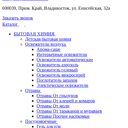
690039, Прим. Край, Владивосток, ул. Енисейская, 32а
Заказать звонок
Каталог
БЫТОВАЯ ХИМИЯ
Детская бытовая химия
Освежители воздуха
Арома-саше
Интерьерные освежители
Освежители автоматические
Освежитель аэрозоль
Освежитель гелевый
Освежитель микроспрей
Поглотитель запахов
Электические освежители
Отравы
Отравы От грызунов
Отравы От клещей и комаров
Отравы От моли
Отравы От тараканов и муравьев
Отравы Прочие насекомые
Посудомоечные
Гель для п/м