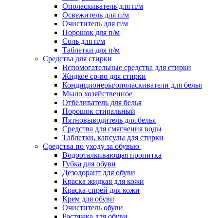
Ополаскиватель для п/м
Освежитель для п/м
Очиститель для п/м
Порошок для п/м
Соль для п/м
Таблетки для п/м
Средства для стирки
Вспомогательные средства для стирки
Жидкое ср-во для стирки
Кондиционеры/ополаскиватели для белья
Мыло хозяйственное
Отбеливатель для белья
Порошок стиральный
Пятновыводитель для белья
Средства для смягчения воды
Таблетки, капсулы для стирки
Средства по уходу за обувью
Водооталкивающая пропитка
Губка для обуви
Дезодорант для обуви
Краска жидкая для кожи
Краска-спрей для кожи
Крем для обуви
Очиститель обуви
Растяжка для обуви