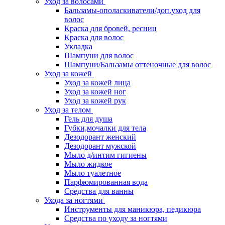
Уход за волосами
Бальзамы-ополаскиватели/доп.уход для
волос
Краска для бровей, ресниц
Краска для волос
Укладка
Шампуни для волос
Шампуни/Бальзамы оттеночные для волос
Уход за кожей
Уход за кожей лица
Уход за кожей ног
Уход за кожей рук
Уход за телом
Гель для душа
Губки,мочалки для тела
Дезодорант женский
Дезодорант мужской
Мыло д/интим гигиены
Мыло жидкое
Мыло туалетное
Парфюмированная вода
Средства для ванны
Ухода за ногтями
Инструменты для маникюра, педикюра
Средства по уходу за ногтями