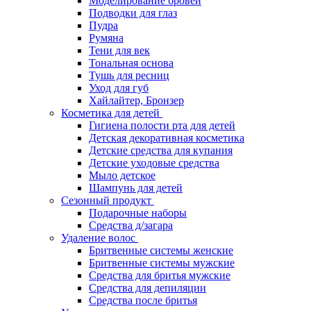
Моделирование бровей
Подводки для глаз
Пудра
Румяна
Тени для век
Тональная основа
Тушь для ресниц
Уход для губ
Хайлайтер, Бронзер
Косметика для детей
Гигиена полости рта для детей
Детская декоративная косметика
Детские средства для купания
Детские уходовые средства
Мыло детское
Шампунь для детей
Сезонный продукт
Подарочные наборы
Средства д/загара
Удаление волос
Бритвенные системы женские
Бритвенные системы мужские
Средства для бритья мужские
Средства для депиляции
Средства после бритья