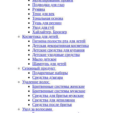
Моделирование бровей
Подводки для глаз
Румяна
Тени для век
Тональная основа
Тушь для ресниц
Уход для губ
Хайлайтер, Бронзер
Косметика для детей
Гигиена полости рта для детей
Детская декоративная косметика
Детские средства для купания
Детские уходовые средства
Мыло детское
Шампунь для детей
Сезонный продукт
Подарочные наборы
Средства д/загара
Удаление волос
Бритвенные системы женские
Бритвенные системы мужские
Средства для бритья мужские
Средства для депиляции
Средства после бритья
Уход за волосами