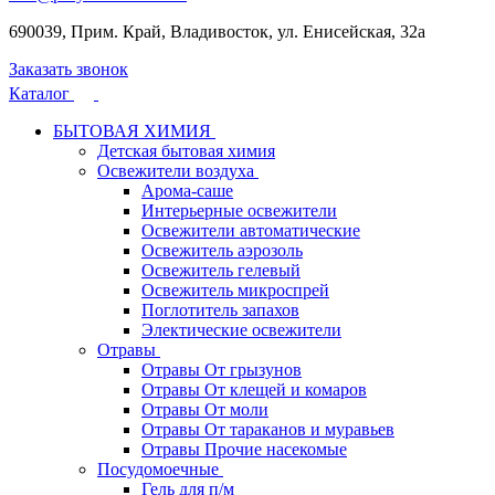
690039, Прим. Край, Владивосток, ул. Енисейская, 32а
Заказать звонок
Каталог
БЫТОВАЯ ХИМИЯ
Детская бытовая химия
Освежители воздуха
Арома-саше
Интерьерные освежители
Освежители автоматические
Освежитель аэрозоль
Освежитель гелевый
Освежитель микроспрей
Поглотитель запахов
Электические освежители
Отравы
Отравы От грызунов
Отравы От клещей и комаров
Отравы От моли
Отравы От тараканов и муравьев
Отравы Прочие насекомые
Посудомоечные
Гель для п/м