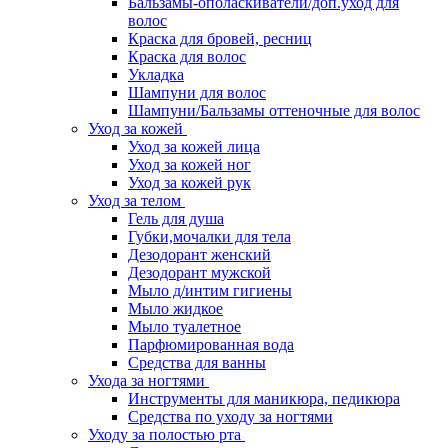
Бальзамы-ополаскиватели/доп.уход для
волос
Краска для бровей, ресниц
Краска для волос
Укладка
Шампуни для волос
Шампуни/Бальзамы оттеночные для волос
Уход за кожей
Уход за кожей лица
Уход за кожей ног
Уход за кожей рук
Уход за телом
Гель для душа
Губки,мочалки для тела
Дезодорант женский
Дезодорант мужской
Мыло д/интим гигиены
Мыло жидкое
Мыло туалетное
Парфюмированная вода
Средства для ванны
Ухода за ногтями
Инструменты для маникюра, педикюра
Средства по уходу за ногтями
Уходу за полостью рта