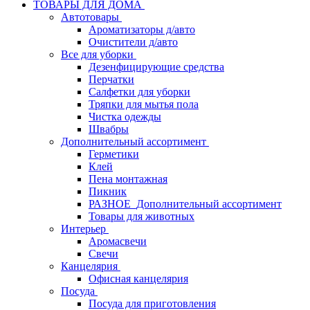
ТОВАРЫ ДЛЯ ДОМА
Автотовары
Ароматизаторы д/авто
Очистители д/авто
Все для уборки
Дезенфицирующие средства
Перчатки
Салфетки для уборки
Тряпки для мытья пола
Чистка одежды
Швабры
Дополнительный ассортимент
Герметики
Клей
Пена монтажная
Пикник
РАЗНОЕ_Дополнительный ассортимент
Товары для животных
Интерьер
Аромасвечи
Свечи
Канцелярия
Офисная канцелярия
Посуда
Посуда для приготовления