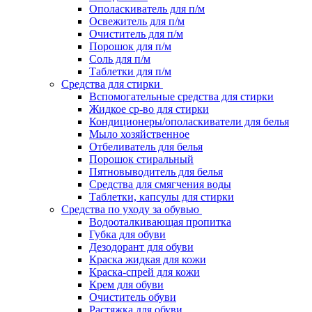
Ополаскиватель для п/м
Освежитель для п/м
Очиститель для п/м
Порошок для п/м
Соль для п/м
Таблетки для п/м
Средства для стирки
Вспомогательные средства для стирки
Жидкое ср-во для стирки
Кондиционеры/ополаскиватели для белья
Мыло хозяйственное
Отбеливатель для белья
Порошок стиральный
Пятновыводитель для белья
Средства для смягчения воды
Таблетки, капсулы для стирки
Средства по уходу за обувью
Водооталкивающая пропитка
Губка для обуви
Дезодорант для обуви
Краска жидкая для кожи
Краска-спрей для кожи
Крем для обуви
Очиститель обуви
Растяжка для обуви