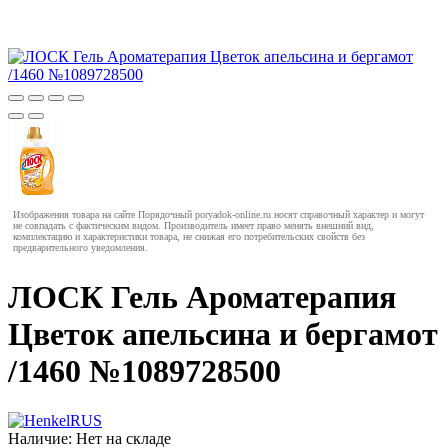
Изображения товара на сайте Порядочный poryadok-online.ru носят справочный характер и могут
не совпадать с фактическим видом. Производитель имеет право менять внешний вид,
комплектацию и характеристики товара, не снижая его потребительских свойств без
предварительного уведомления.
ЛОСК Гель Ароматерапия
Цветок апельсина и бергамот
/1460 №1089728500
Наличие:
Нет на складе