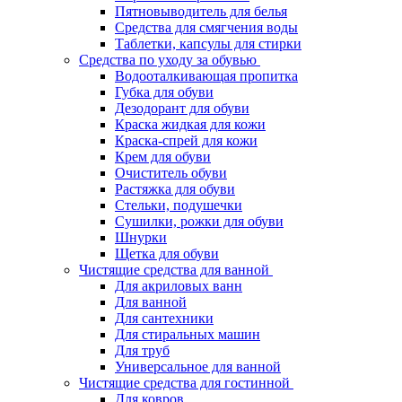
Пятновыводитель для белья
Средства для смягчения воды
Таблетки, капсулы для стирки
Средства по уходу за обувью
Водооталкивающая пропитка
Губка для обуви
Дезодорант для обуви
Краска жидкая для кожи
Краска-спрей для кожи
Крем для обуви
Очиститель обуви
Растяжка для обуви
Стельки, подушечки
Сушилки, рожки для обуви
Шнурки
Щетка для обуви
Чистящие средства для ванной
Для акриловых ванн
Для ванной
Для сантехники
Для стиральных машин
Для труб
Универсальное для ванной
Чистящие средства для гостинной
Для ковров