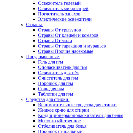
Освежитель гелевый
Освежитель микроспрей
Поглотитель запахов
Электические освежители
Отравы
Отравы От грызунов
Отравы От клещей и комаров
Отравы От моли
Отравы От тараканов и муравьев
Отравы Прочие насекомые
Посудомоечные
Гель для п/м
Ополаскиватель для п/м
Освежитель для п/м
Очиститель для п/м
Порошок для п/м
Соль для п/м
Таблетки для п/м
Средства для стирки
Вспомогательные средства для стирки
Жидкое ср-во для стирки
Кондиционеры/ополаскиватели для белья
Мыло хозяйственное
Отбеливатель для белья
Порошок стиральный