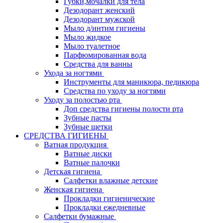
Губки,мочалки для тела
Дезодорант женский
Дезодорант мужской
Мыло д/интим гигиены
Мыло жидкое
Мыло туалетное
Парфюмированная вода
Средства для ванны
Ухода за ногтями
Инструменты для маникюра, педикюра
Средства по уходу за ногтями
Уходу за полостью рта
Доп средства гигиены полости рта
Зубные пасты
Зубные щетки
СРЕДСТВА ГИГИЕНЫ
Ватная продукция
Ватные диски
Ватные палочки
Детская гигиена
Салфетки влажные детские
Женская гигиена
Прокладки гигиенические
Прокладки ежедневные
Салфетки бумажные