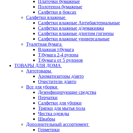
Платочки бумажные
Полотенца бумажные
Салфетки в боксах
Салфетки влажные
Салфетки влажные Антибактериальные
Салфетки влажные д/демакияжа
Салфетки влажные д/интим гигиены
Салфетки влажные универсальные
Туалетная бумага
Влажная т/бумага
Т/бумага 2-4 рулона
Т/бумага от 5 рулонов
ТОВАРЫ ДЛЯ ДОМА
Автотовары
Ароматизаторы д/авто
Очистители д/авто
Все для уборки
Дезенфицирующие средства
Перчатки
Салфетки для уборки
Тряпки для мытья пола
Чистка одежды
Швабры
Дополнительный ассортимент
Герметики