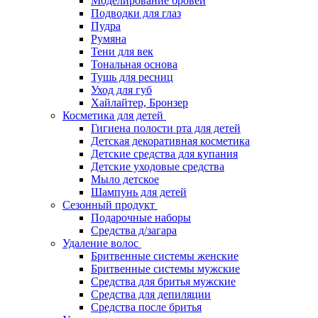
Моделирование бровей
Подводки для глаз
Пудра
Румяна
Тени для век
Тональная основа
Тушь для ресниц
Уход для губ
Хайлайтер, Бронзер
Косметика для детей
Гигиена полости рта для детей
Детская декоративная косметика
Детские средства для купания
Детские уходовые средства
Мыло детское
Шампунь для детей
Сезонный продукт
Подарочные наборы
Средства д/загара
Удаление волос
Бритвенные системы женские
Бритвенные системы мужские
Средства для бритья мужские
Средства для депиляции
Средства после бритья