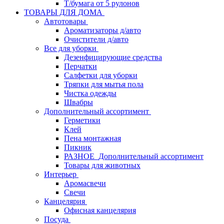
Т/бумага от 5 рулонов
ТОВАРЫ ДЛЯ ДОМА
Автотовары
Ароматизаторы д/авто
Очистители д/авто
Все для уборки
Дезенфицирующие средства
Перчатки
Салфетки для уборки
Тряпки для мытья пола
Чистка одежды
Швабры
Дополнительный ассортимент
Герметики
Клей
Пена монтажная
Пикник
РАЗНОЕ_Дополнительный ассортимент
Товары для животных
Интерьер
Аромасвечи
Свечи
Канцелярия
Офисная канцелярия
Посуда