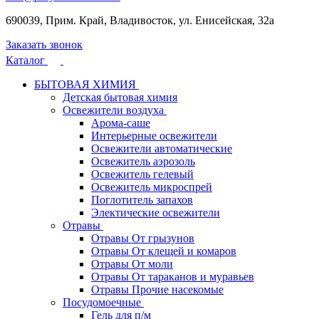
690039, Прим. Край, Владивосток, ул. Енисейская, 32а
Заказать звонок
Каталог
БЫТОВАЯ ХИМИЯ
Детская бытовая химия
Освежители воздуха
Арома-саше
Интерьерные освежители
Освежители автоматические
Освежитель аэрозоль
Освежитель гелевый
Освежитель микроспрей
Поглотитель запахов
Электические освежители
Отравы
Отравы От грызунов
Отравы От клещей и комаров
Отравы От моли
Отравы От тараканов и муравьев
Отравы Прочие насекомые
Посудомоечные
Гель для п/м