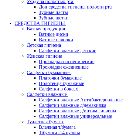
Уходу за полостью рта
Доп средства гигиены полости рта
Зубные пасты
Зубные щетки
СРЕДСТВА ГИГИЕНЫ
Ватная продукция
Ватные диски
Ватные палочки
Детская гигиена
Салфетки влажные детские
Женская гигиена
Прокладки гигиенические
Прокладки ежедневные
Салфетки бумажные
Платочки бумажные
Полотенца бумажные
Салфетки в боксах
Салфетки влажные
Салфетки влажные Антибактериальные
Салфетки влажные д/демакияжа
Салфетки влажные д/интим гигиены
Салфетки влажные универсальные
Туалетная бумага
Влажная т/бумага
Т/бумага 2-4 рулона