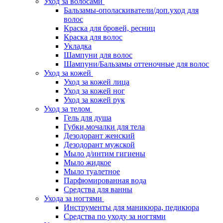
Уход за волосами
Бальзамы-ополаскиватели/доп.уход для
волос
Краска для бровей, ресниц
Краска для волос
Укладка
Шампуни для волос
Шампуни/Бальзамы оттеночные для волос
Уход за кожей
Уход за кожей лица
Уход за кожей ног
Уход за кожей рук
Уход за телом
Гель для душа
Губки,мочалки для тела
Дезодорант женский
Дезодорант мужской
Мыло д/интим гигиены
Мыло жидкое
Мыло туалетное
Парфюмированная вода
Средства для ванны
Ухода за ногтями
Инструменты для маникюра, педикюра
Средства по уходу за ногтями