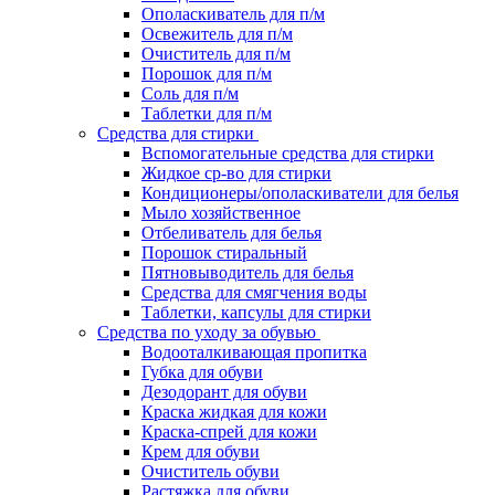
Ополаскиватель для п/м
Освежитель для п/м
Очиститель для п/м
Порошок для п/м
Соль для п/м
Таблетки для п/м
Средства для стирки
Вспомогательные средства для стирки
Жидкое ср-во для стирки
Кондиционеры/ополаскиватели для белья
Мыло хозяйственное
Отбеливатель для белья
Порошок стиральный
Пятновыводитель для белья
Средства для смягчения воды
Таблетки, капсулы для стирки
Средства по уходу за обувью
Водооталкивающая пропитка
Губка для обуви
Дезодорант для обуви
Краска жидкая для кожи
Краска-спрей для кожи
Крем для обуви
Очиститель обуви
Растяжка для обуви