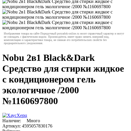
Изображения товара на сайте Порядочный poryadok-online.ru носят справочный характер и могут
не совпадать с фактическим видом. Производитель имеет право менять внешний вид,
комплектацию и характеристики товара, не снижая его потребительских свойств без
предварительного уведомления.
Nobu 2в1 Black&Dark
Средство для стирки жидкое
с кондиционером гель
экологичное /2000
№1160697800
Наличие:
Много
Артикул:
4595057830176