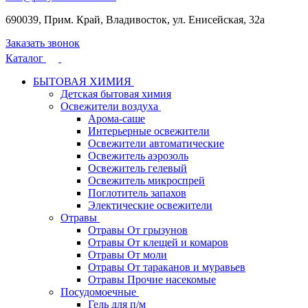
690039, Прим. Край, Владивосток, ул. Енисейская, 32а
Заказать звонок
Каталог
БЫТОВАЯ ХИМИЯ
Детская бытовая химия
Освежители воздуха
Арома-саше
Интерьерные освежители
Освежители автоматические
Освежитель аэрозоль
Освежитель гелевый
Освежитель микроспрей
Поглотитель запахов
Электические освежители
Отравы
Отравы От грызунов
Отравы От клещей и комаров
Отравы От моли
Отравы От тараканов и муравьев
Отравы Прочие насекомые
Посудомоечные
Гель для п/м