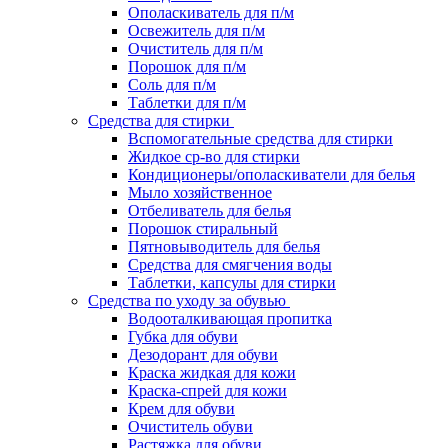
Ополаскиватель для п/м
Освежитель для п/м
Очиститель для п/м
Порошок для п/м
Соль для п/м
Таблетки для п/м
Средства для стирки
Вспомогательные средства для стирки
Жидкое ср-во для стирки
Кондиционеры/ополаскиватели для белья
Мыло хозяйственное
Отбеливатель для белья
Порошок стиральный
Пятновыводитель для белья
Средства для смягчения воды
Таблетки, капсулы для стирки
Средства по уходу за обувью
Водооталкивающая пропитка
Губка для обуви
Дезодорант для обуви
Краска жидкая для кожи
Краска-спрей для кожи
Крем для обуви
Очиститель обуви
Растяжка для обуви