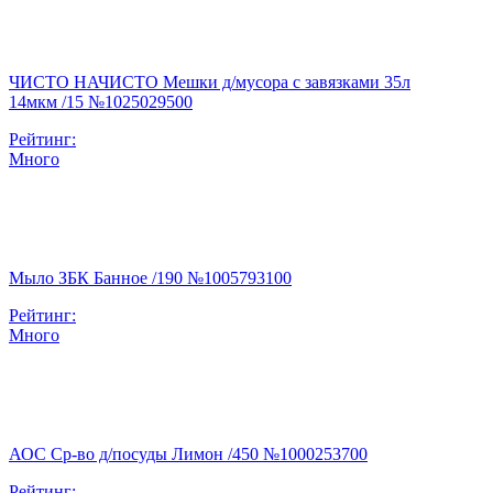
ЧИСТО НАЧИСТО Мешки д/мусора с завязками 35л
14мкм /15 №1025029500
Рейтинг:
Много
Мыло ЗБК Банное /190 №1005793100
Рейтинг:
Много
АОС Ср-во д/посуды Лимон /450 №1000253700
Рейтинг: