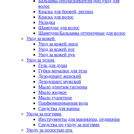
Бальзамы-ополаскиватели/доп.уход для
волос
Краска для бровей, ресниц
Краска для волос
Укладка
Шампуни для волос
Шампуни/Бальзамы оттеночные для волос
Уход за кожей
Уход за кожей лица
Уход за кожей ног
Уход за кожей рук
Уход за телом
Гель для душа
Губки,мочалки для тела
Дезодорант женский
Дезодорант мужской
Мыло д/интим гигиены
Мыло жидкое
Мыло туалетное
Парфюмированная вода
Средства для ванны
Ухода за ногтями
Инструменты для маникюра, педикюра
Средства по уходу за ногтями
Уходу за полостью рта