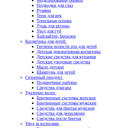
Моделирование бровей
Подводки для глаз
Румяна
Тени для век
Тональная основа
Тушь для ресниц
Уход для губ
Хайлайтер, Бронзер
Косметика для детей
Гигиена полости рта для детей
Детская декоративная косметика
Детские средства для купания
Детские уходовые средства
Мыло детское
Шампунь для детей
Сезонный продукт
Подарочные наборы
Средства д/загара
Удаление волос
Бритвенные системы женские
Бритвенные системы мужские
Средства для бритья мужские
Средства для депиляции
Средства после бритья
Уход за волосами