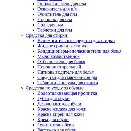
Ополаскиватель для п/м
Освежитель для п/м
Очиститель для п/м
Порошок для п/м
Соль для п/м
Таблетки для п/м
Средства для стирки
Вспомогательные средства для стирки
Жидкое ср-во для стирки
Кондиционеры/ополаскиватели для белья
Мыло хозяйственное
Отбеливатель для белья
Порошок стиральный
Пятновыводитель для белья
Средства для смягчения воды
Таблетки, капсулы для стирки
Средства по уходу за обувью
Водооталкивающая пропитка
Губка для обуви
Дезодорант для обуви
Краска жидкая для кожи
Краска-спрей для кожи
Крем для обуви
Очиститель обуви
Растяжка для обуви