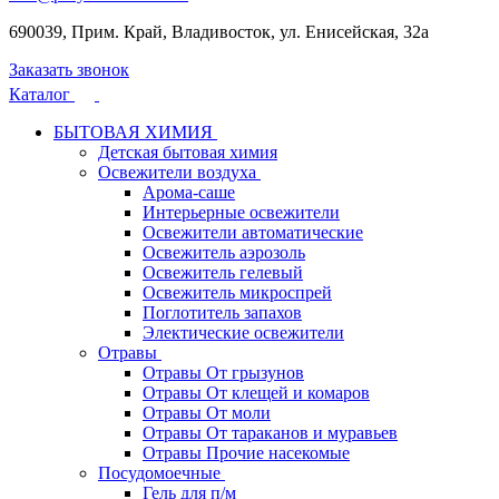
690039, Прим. Край, Владивосток, ул. Енисейская, 32а
Заказать звонок
Каталог
БЫТОВАЯ ХИМИЯ
Детская бытовая химия
Освежители воздуха
Арома-саше
Интерьерные освежители
Освежители автоматические
Освежитель аэрозоль
Освежитель гелевый
Освежитель микроспрей
Поглотитель запахов
Электические освежители
Отравы
Отравы От грызунов
Отравы От клещей и комаров
Отравы От моли
Отравы От тараканов и муравьев
Отравы Прочие насекомые
Посудомоечные
Гель для п/м