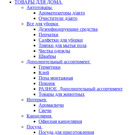
ТОВАРЫ ДЛЯ ДОМА
Автотовары
Ароматизаторы д/авто
Очистители д/авто
Все для уборки
Дезенфицирующие средства
Перчатки
Салфетки для уборки
Тряпки для мытья пола
Чистка одежды
Швабры
Дополнительный ассортимент
Герметики
Клей
Пена монтажная
Пикник
РАЗНОЕ_Дополнительный ассортимент
Товары для животных
Интерьер
Аромасвечи
Свечи
Канцелярия
Офисная канцелярия
Посуда
Посуда для приготовления