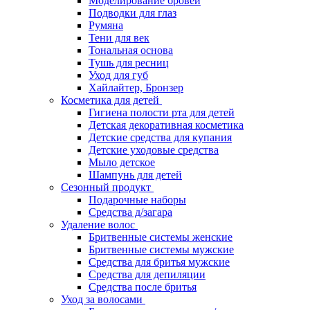
Моделирование бровей
Подводки для глаз
Румяна
Тени для век
Тональная основа
Тушь для ресниц
Уход для губ
Хайлайтер, Бронзер
Косметика для детей
Гигиена полости рта для детей
Детская декоративная косметика
Детские средства для купания
Детские уходовые средства
Мыло детское
Шампунь для детей
Сезонный продукт
Подарочные наборы
Средства д/загара
Удаление волос
Бритвенные системы женские
Бритвенные системы мужские
Средства для бритья мужские
Средства для депиляции
Средства после бритья
Уход за волосами