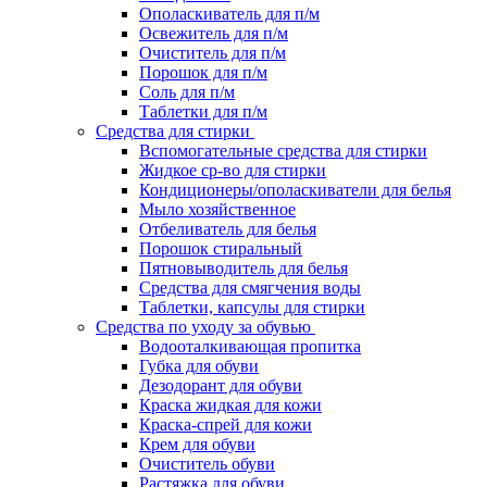
Ополаскиватель для п/м
Освежитель для п/м
Очиститель для п/м
Порошок для п/м
Соль для п/м
Таблетки для п/м
Средства для стирки
Вспомогательные средства для стирки
Жидкое ср-во для стирки
Кондиционеры/ополаскиватели для белья
Мыло хозяйственное
Отбеливатель для белья
Порошок стиральный
Пятновыводитель для белья
Средства для смягчения воды
Таблетки, капсулы для стирки
Средства по уходу за обувью
Водооталкивающая пропитка
Губка для обуви
Дезодорант для обуви
Краска жидкая для кожи
Краска-спрей для кожи
Крем для обуви
Очиститель обуви
Растяжка для обуви