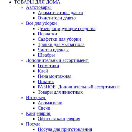
ТОВАРЫ ДЛЯ ДОМА
Автотовары
Ароматизаторы д/авто
Очистители д/авто
Все для уборки
Дезенфицирующие средства
Перчатки
Салфетки для уборки
Тряпки для мытья пола
Чистка одежды
Швабры
Дополнительный ассортимент
Герметики
Клей
Пена монтажная
Пикник
РАЗНОЕ_Дополнительный ассортимент
Товары для животных
Интерьер
Аромасвечи
Свечи
Канцелярия
Офисная канцелярия
Посуда
Посуда для приготовления