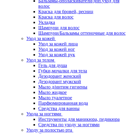
Бальзамы-ополаскиватели/доп.уход для
волос
Краска для бровей, ресниц
Краска для волос
Укладка
Шампуни для волос
Шампуни/Бальзамы оттеночные для волос
Уход за кожей
Уход за кожей лица
Уход за кожей ног
Уход за кожей рук
Уход за телом
Гель для душа
Губки,мочалки для тела
Дезодорант женский
Дезодорант мужской
Мыло д/интим гигиены
Мыло жидкое
Мыло туалетное
Парфюмированная вода
Средства для ванны
Ухода за ногтями
Инструменты для маникюра, педикюра
Средства по уходу за ногтями
Уходу за полостью рта