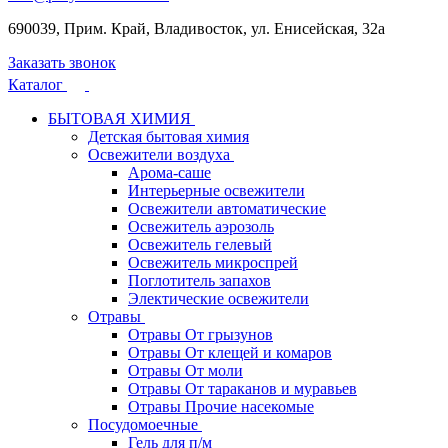
690039, Прим. Край, Владивосток, ул. Енисейская, 32а
Заказать звонок
Каталог
БЫТОВАЯ ХИМИЯ
Детская бытовая химия
Освежители воздуха
Арома-саше
Интерьерные освежители
Освежители автоматические
Освежитель аэрозоль
Освежитель гелевый
Освежитель микроспрей
Поглотитель запахов
Электические освежители
Отравы
Отравы От грызунов
Отравы От клещей и комаров
Отравы От моли
Отравы От тараканов и муравьев
Отравы Прочие насекомые
Посудомоечные
Гель для п/м