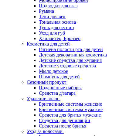
Моделирование бровей
Подводки для глаз
Румяна
Тени для век
Тональная основа
Тушь для ресниц
Уход для губ
Хайлайтер, Бронзер
Косметика для детей
Гигиена полости рта для детей
Детская декоративная косметика
Детские средства для купания
Детские уходовые средства
Мыло детское
Шампунь для детей
Сезонный продукт
Подарочные наборы
Средства д/загара
Удаление волос
Бритвенные системы женские
Бритвенные системы мужские
Средства для бритья мужские
Средства для депиляции
Средства после бритья
Уход за волосами