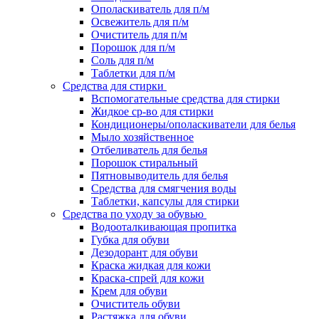
Ополаскиватель для п/м
Освежитель для п/м
Очиститель для п/м
Порошок для п/м
Соль для п/м
Таблетки для п/м
Средства для стирки
Вспомогательные средства для стирки
Жидкое ср-во для стирки
Кондиционеры/ополаскиватели для белья
Мыло хозяйственное
Отбеливатель для белья
Порошок стиральный
Пятновыводитель для белья
Средства для смягчения воды
Таблетки, капсулы для стирки
Средства по уходу за обувью
Водооталкивающая пропитка
Губка для обуви
Дезодорант для обуви
Краска жидкая для кожи
Краска-спрей для кожи
Крем для обуви
Очиститель обуви
Растяжка для обуви