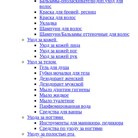
Бальзамы-ополаскиватели/доп.уход для
волос
Краска для бровей, ресниц
Краска для волос
Укладка
Шампуни для волос
Шампуни/Бальзамы оттеночные для волос
Уход за кожей
Уход за кожей лица
Уход за кожей ног
Уход за кожей рук
Уход за телом
Гель для душа
Губки,мочалки для тела
Дезодорант женский
Дезодорант мужской
Мыло д/интим гигиены
Мыло жидкое
Мыло туалетное
Парфюмированная вода
Средства для ванны
Ухода за ногтями
Инструменты для маникюра, педикюра
Средства по уходу за ногтями
Уходу за полостью рта