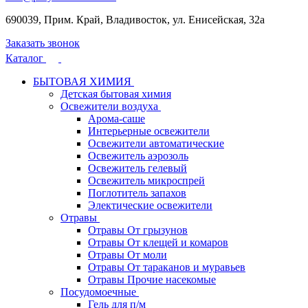
690039, Прим. Край, Владивосток, ул. Енисейская, 32а
Заказать звонок
Каталог
БЫТОВАЯ ХИМИЯ
Детская бытовая химия
Освежители воздуха
Арома-саше
Интерьерные освежители
Освежители автоматические
Освежитель аэрозоль
Освежитель гелевый
Освежитель микроспрей
Поглотитель запахов
Электические освежители
Отравы
Отравы От грызунов
Отравы От клещей и комаров
Отравы От моли
Отравы От тараканов и муравьев
Отравы Прочие насекомые
Посудомоечные
Гель для п/м