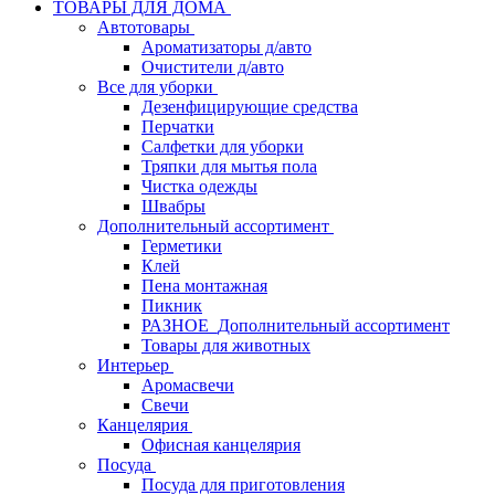
ТОВАРЫ ДЛЯ ДОМА
Автотовары
Ароматизаторы д/авто
Очистители д/авто
Все для уборки
Дезенфицирующие средства
Перчатки
Салфетки для уборки
Тряпки для мытья пола
Чистка одежды
Швабры
Дополнительный ассортимент
Герметики
Клей
Пена монтажная
Пикник
РАЗНОЕ_Дополнительный ассортимент
Товары для животных
Интерьер
Аромасвечи
Свечи
Канцелярия
Офисная канцелярия
Посуда
Посуда для приготовления