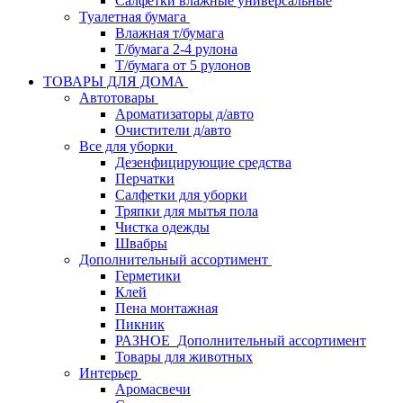
Салфетки влажные универсальные
Туалетная бумага
Влажная т/бумага
Т/бумага 2-4 рулона
Т/бумага от 5 рулонов
ТОВАРЫ ДЛЯ ДОМА
Автотовары
Ароматизаторы д/авто
Очистители д/авто
Все для уборки
Дезенфицирующие средства
Перчатки
Салфетки для уборки
Тряпки для мытья пола
Чистка одежды
Швабры
Дополнительный ассортимент
Герметики
Клей
Пена монтажная
Пикник
РАЗНОЕ_Дополнительный ассортимент
Товары для животных
Интерьер
Аромасвечи