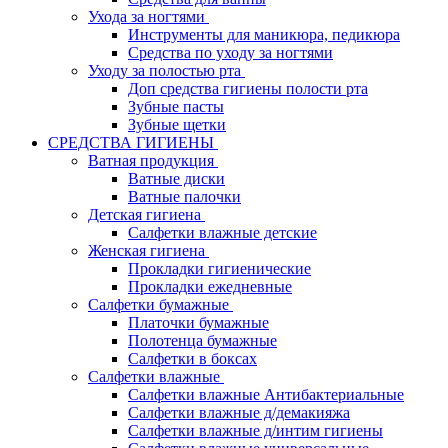
Ухода за ногтями
Инструменты для маникюра, педикюра
Средства по уходу за ногтями
Уходу за полостью рта
Доп средства гигиены полости рта
Зубные пасты
Зубные щетки
СРЕДСТВА ГИГИЕНЫ
Ватная продукция
Ватные диски
Ватные палочки
Детская гигиена
Салфетки влажные детские
Женская гигиена
Прокладки гигиенические
Прокладки ежедневные
Салфетки бумажные
Платочки бумажные
Полотенца бумажные
Салфетки в боксах
Салфетки влажные
Салфетки влажные Антибактериальные
Салфетки влажные д/демакияжа
Салфетки влажные д/интим гигиены