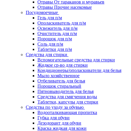
Отравы От тараканов и муравьев
Отравы Прочие насекомые
Посудомоечные
Гель для п/м
Ополаскиватель для п/м
Освежитель для п/м
Очиститель для п/м
Порошок для п/м
Соль для п/м
Таблетки для п/м
Средства для стирки
Вспомогательные средства для стирки
Жидкое ср-во для стирки
Кондиционеры/ополаскиватели для белья
Мыло хозяйственное
Отбеливатель для белья
Порошок стиральный
Пятновыводитель для белья
Средства для смягчения воды
Таблетки, капсулы для стирки
Средства по уходу за обувью
Водооталкивающая пропитка
Губка для обуви
Дезодорант для обуви
Краска жидкая для кожи