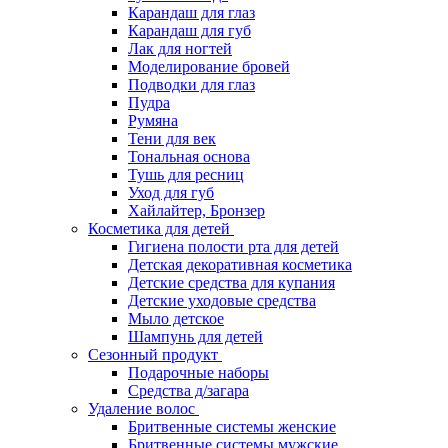
Карандаш для глаз
Карандаш для губ
Лак для ногтей
Моделирование бровей
Подводки для глаз
Пудра
Румяна
Тени для век
Тональная основа
Тушь для ресниц
Уход для губ
Хайлайтер, Бронзер
Косметика для детей
Гигиена полости рта для детей
Детская декоративная косметика
Детские средства для купания
Детские уходовые средства
Мыло детское
Шампунь для детей
Сезонный продукт
Подарочные наборы
Средства д/загара
Удаление волос
Бритвенные системы женские
Бритвенные системы мужские