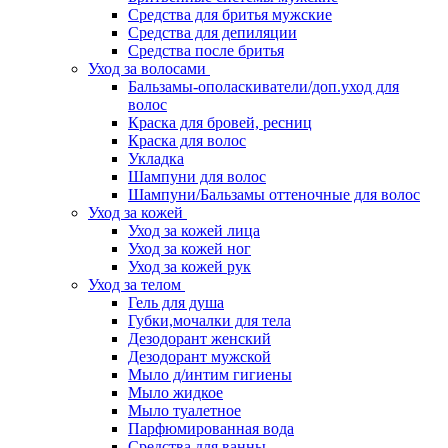
Средства для бритья мужские
Средства для депиляции
Средства после бритья
Уход за волосами
Бальзамы-ополаскиватели/доп.уход для
волос
Краска для бровей, ресниц
Краска для волос
Укладка
Шампуни для волос
Шампуни/Бальзамы оттеночные для волос
Уход за кожей
Уход за кожей лица
Уход за кожей ног
Уход за кожей рук
Уход за телом
Гель для душа
Губки,мочалки для тела
Дезодорант женский
Дезодорант мужской
Мыло д/интим гигиены
Мыло жидкое
Мыло туалетное
Парфюмированная вода
Средства для ванны