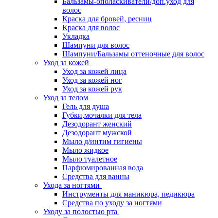
Бальзамы-ополаскиватели/доп.уход для
волос
Краска для бровей, ресниц
Краска для волос
Укладка
Шампуни для волос
Шампуни/Бальзамы оттеночные для волос
Уход за кожей
Уход за кожей лица
Уход за кожей ног
Уход за кожей рук
Уход за телом
Гель для душа
Губки,мочалки для тела
Дезодорант женский
Дезодорант мужской
Мыло д/интим гигиены
Мыло жидкое
Мыло туалетное
Парфюмированная вода
Средства для ванны
Ухода за ногтями
Инструменты для маникюра, педикюра
Средства по уходу за ногтями
Уходу за полостью рта