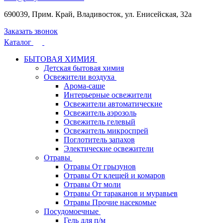
690039, Прим. Край, Владивосток, ул. Енисейская, 32а
Заказать звонок
Каталог
БЫТОВАЯ ХИМИЯ
Детская бытовая химия
Освежители воздуха
Арома-саше
Интерьерные освежители
Освежители автоматические
Освежитель аэрозоль
Освежитель гелевый
Освежитель микроспрей
Поглотитель запахов
Электические освежители
Отравы
Отравы От грызунов
Отравы От клещей и комаров
Отравы От моли
Отравы От тараканов и муравьев
Отравы Прочие насекомые
Посудомоечные
Гель для п/м