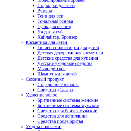
Моделирование бровей
Подводки для глаз
Румяна
Тени для век
Тональная основа
Тушь для ресниц
Уход для губ
Хайлайтер, Бронзер
Косметика для детей
Гигиена полости рта для детей
Детская декоративная косметика
Детские средства для купания
Детские уходовые средства
Мыло детское
Шампунь для детей
Сезонный продукт
Подарочные наборы
Средства д/загара
Удаление волос
Бритвенные системы женские
Бритвенные системы мужские
Средства для бритья мужские
Средства для депиляции
Средства после бритья
Уход за волосами