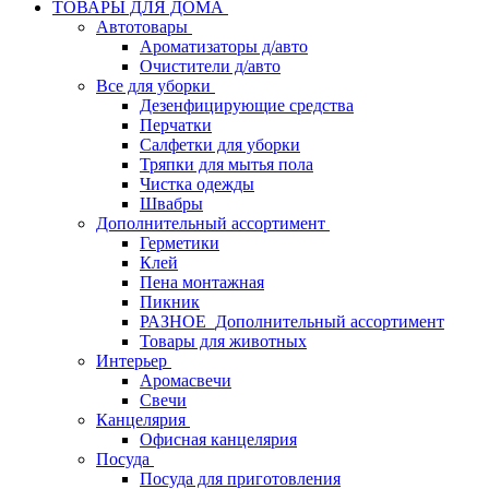
ТОВАРЫ ДЛЯ ДОМА
Автотовары
Ароматизаторы д/авто
Очистители д/авто
Все для уборки
Дезенфицирующие средства
Перчатки
Салфетки для уборки
Тряпки для мытья пола
Чистка одежды
Швабры
Дополнительный ассортимент
Герметики
Клей
Пена монтажная
Пикник
РАЗНОЕ_Дополнительный ассортимент
Товары для животных
Интерьер
Аромасвечи
Свечи
Канцелярия
Офисная канцелярия
Посуда
Посуда для приготовления