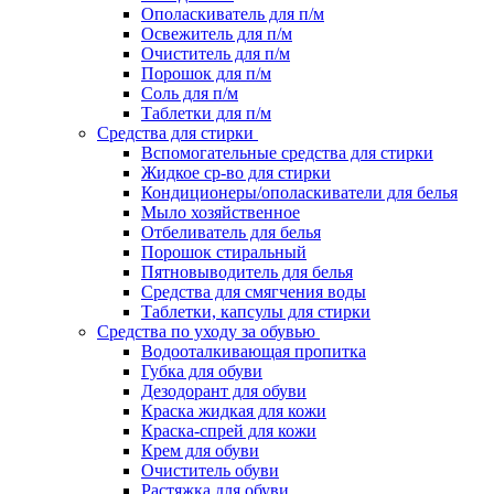
Ополаскиватель для п/м
Освежитель для п/м
Очиститель для п/м
Порошок для п/м
Соль для п/м
Таблетки для п/м
Средства для стирки
Вспомогательные средства для стирки
Жидкое ср-во для стирки
Кондиционеры/ополаскиватели для белья
Мыло хозяйственное
Отбеливатель для белья
Порошок стиральный
Пятновыводитель для белья
Средства для смягчения воды
Таблетки, капсулы для стирки
Средства по уходу за обувью
Водооталкивающая пропитка
Губка для обуви
Дезодорант для обуви
Краска жидкая для кожи
Краска-спрей для кожи
Крем для обуви
Очиститель обуви
Растяжка для обуви