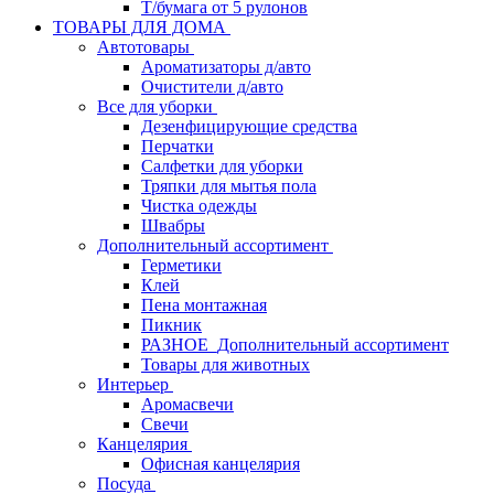
Т/бумага от 5 рулонов
ТОВАРЫ ДЛЯ ДОМА
Автотовары
Ароматизаторы д/авто
Очистители д/авто
Все для уборки
Дезенфицирующие средства
Перчатки
Салфетки для уборки
Тряпки для мытья пола
Чистка одежды
Швабры
Дополнительный ассортимент
Герметики
Клей
Пена монтажная
Пикник
РАЗНОЕ_Дополнительный ассортимент
Товары для животных
Интерьер
Аромасвечи
Свечи
Канцелярия
Офисная канцелярия
Посуда