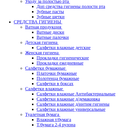
Уходу за полостью рта
Доп средства гигиены полости рта
Зубные пасты
Зубные щетки
СРЕДСТВА ГИГИЕНЫ
Ватная продукция
Ватные диски
Ватные палочки
Детская гигиена
Салфетки влажные детские
Женская гигиена
Прокладки гигиенические
Прокладки ежедневные
Салфетки бумажные
Платочки бумажные
Полотенца бумажные
Салфетки в боксах
Салфетки влажные
Салфетки влажные Антибактериальные
Салфетки влажные д/демакияжа
Салфетки влажные д/интим гигиены
Салфетки влажные универсальные
Туалетная бумага
Влажная т/бумага
Т/бумага 2-4 рулона