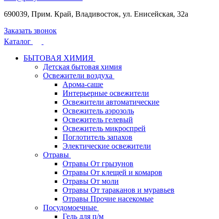
690039, Прим. Край, Владивосток, ул. Енисейская, 32а
Заказать звонок
Каталог
БЫТОВАЯ ХИМИЯ
Детская бытовая химия
Освежители воздуха
Арома-саше
Интерьерные освежители
Освежители автоматические
Освежитель аэрозоль
Освежитель гелевый
Освежитель микроспрей
Поглотитель запахов
Электические освежители
Отравы
Отравы От грызунов
Отравы От клещей и комаров
Отравы От моли
Отравы От тараканов и муравьев
Отравы Прочие насекомые
Посудомоечные
Гель для п/м