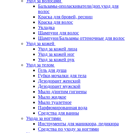
Уход за волосами
Бальзамы-ополаскиватели/доп.уход для
волос
Краска для бровей, ресниц
Краска для волос
Укладка
Шампуни для волос
Шампуни/Бальзамы оттеночные для волос
Уход за кожей
Уход за кожей лица
Уход за кожей ног
Уход за кожей рук
Уход за телом
Гель для душа
Губки,мочалки для тела
Дезодорант женский
Дезодорант мужской
Мыло д/интим гигиены
Мыло жидкое
Мыло туалетное
Парфюмированная вода
Средства для ванны
Ухода за ногтями
Инструменты для маникюра, педикюра
Средства по уходу за ногтями