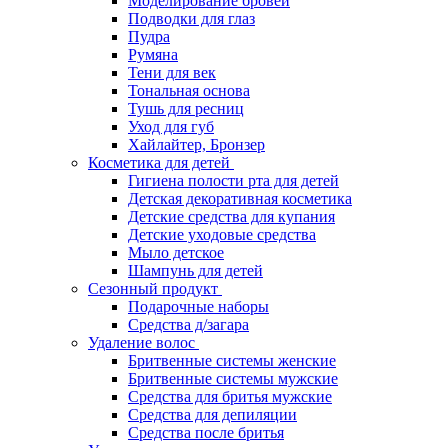
Моделирование бровей
Подводки для глаз
Пудра
Румяна
Тени для век
Тональная основа
Тушь для ресниц
Уход для губ
Хайлайтер, Бронзер
Косметика для детей
Гигиена полости рта для детей
Детская декоративная косметика
Детские средства для купания
Детские уходовые средства
Мыло детское
Шампунь для детей
Сезонный продукт
Подарочные наборы
Средства д/загара
Удаление волос
Бритвенные системы женские
Бритвенные системы мужские
Средства для бритья мужские
Средства для депиляции
Средства после бритья