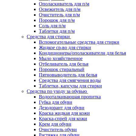
Ополаскиватель для п/м
Освежитель для п/м
Очиститель для п/м
Порошок для п/м
Соль для п/м
Таблетки для п/м
Средства для стирки
Вспомогательные средства для стирки
Жидкое ср-во для стирки
Кондиционеры/ополаскиватели для белья
Мыло хозяйственное
Отбеливатель для белья
Порошок стиральный
Пятновыводитель для белья
Средства для смягчения воды
Таблетки, капсулы для стирки
Средства по уходу за обувью
Водооталкивающая пропитка
Губка для обуви
Дезодорант для обуви
Краска жидкая для кожи
Краска-спрей для кожи
Крем для обуви
Очиститель обуви
Растяжка для обуви