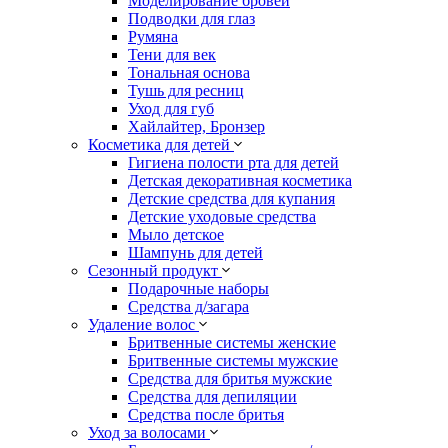
Моделирование бровей
Подводки для глаз
Румяна
Тени для век
Тональная основа
Тушь для ресниц
Уход для губ
Хайлайтер, Бронзер
Косметика для детей
Гигиена полости рта для детей
Детская декоративная косметика
Детские средства для купания
Детские уходовые средства
Мыло детское
Шампунь для детей
Сезонный продукт
Подарочные наборы
Средства д/загара
Удаление волос
Бритвенные системы женские
Бритвенные системы мужские
Средства для бритья мужские
Средства для депиляции
Средства после бритья
Уход за волосами