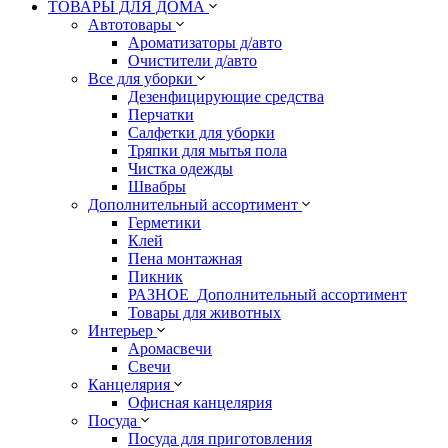
ТОВАРЫ ДЛЯ ДОМА
Автотовары
Ароматизаторы д/авто
Очистители д/авто
Все для уборки
Дезенфицирующие средства
Перчатки
Салфетки для уборки
Тряпки для мытья пола
Чистка одежды
Швабры
Дополнительный ассортимент
Герметики
Клей
Пена монтажная
Пикник
РАЗНОЕ_Дополнительный ассортимент
Товары для животных
Интерьер
Аромасвечи
Свечи
Канцелярия
Офисная канцелярия
Посуда
Посуда для приготовления