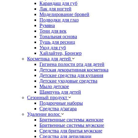
Карандаш для губ
Лак для ногтей
Моделирование бровей
Подводки для глаз
Румяна
Тени для век
Тональная основа
Тушь для ресниц
Уход для губ
Хайлайтер, Бронзер
Косметика для детей
Гигиена полости рта для детей
Детская декоративная косметика
Детские средства для купания
Детские уходовые средства
Мыло детское
Шампунь для детей
Сезонный продукт
Подарочные наборы
Средства д/загара
Удаление волос
Бритвенные системы женские
Бритвенные системы мужские
Средства для бритья мужские
Средства для депиляции