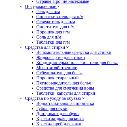
Отравы Прочие насекомые
Посудомоечные
Гель для п/м
Ополаскиватель для п/м
Освежитель для п/м
Очиститель для п/м
Порошок для п/м
Соль для п/м
Таблетки для п/м
Средства для стирки
Вспомогательные средства для стирки
Жидкое ср-во для стирки
Кондиционеры/ополаскиватели для белья
Мыло хозяйственное
Отбеливатель для белья
Порошок стиральный
Пятновыводитель для белья
Средства для смягчения воды
Таблетки, капсулы для стирки
Средства по уходу за обувью
Водооталкивающая пропитка
Губка для обуви
Дезодорант для обуви
Краска жидкая для кожи
Краска-спрей для кожи