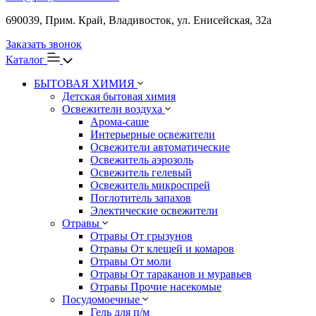
690039, Прим. Край, Владивосток, ул. Енисейская, 32а
Заказать звонок
Каталог
БЫТОВАЯ ХИМИЯ
Детская бытовая химия
Освежители воздуха
Арома-саше
Интерьерные освежители
Освежители автоматические
Освежитель аэрозоль
Освежитель гелевый
Освежитель микроспрей
Поглотитель запахов
Электические освежители
Отравы
Отравы От грызунов
Отравы От клещей и комаров
Отравы От моли
Отравы От тараканов и муравьев
Отравы Прочие насекомые
Посудомоечные
Гель для п/м