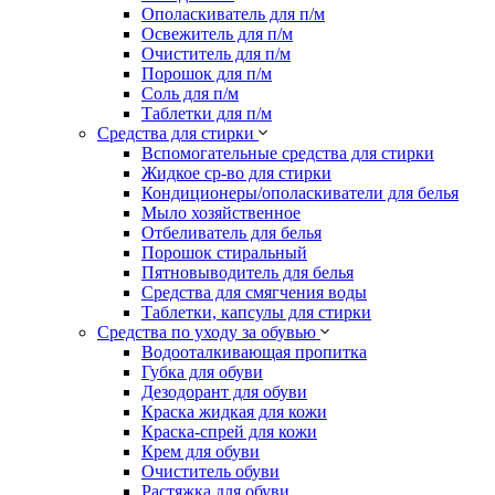
Ополаскиватель для п/м
Освежитель для п/м
Очиститель для п/м
Порошок для п/м
Соль для п/м
Таблетки для п/м
Средства для стирки
Вспомогательные средства для стирки
Жидкое ср-во для стирки
Кондиционеры/ополаскиватели для белья
Мыло хозяйственное
Отбеливатель для белья
Порошок стиральный
Пятновыводитель для белья
Средства для смягчения воды
Таблетки, капсулы для стирки
Средства по уходу за обувью
Водооталкивающая пропитка
Губка для обуви
Дезодорант для обуви
Краска жидкая для кожи
Краска-спрей для кожи
Крем для обуви
Очиститель обуви
Растяжка для обуви