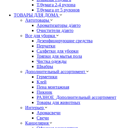
Т/бумага 2-4 рулона
Т/бумага от 5 рулонов
ТОВАРЫ ДЛЯ ДОМА
Автотовары
Ароматизаторы д/авто
Очистители д/авто
Все для уборки
Дезенфицирующие средства
Перчатки
Салфетки для уборки
Тряпки для мытья пола
Чистка одежды
Швабры
Дополнительный ассортимент
Герметики
Клей
Пена монтажная
Пикник
РАЗНОЕ_Дополнительный ассортимент
Товары для животных
Интерьер
Аромасвечи
Свечи
Канцелярия