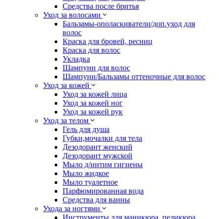
Средства после бритья
Уход за волосами
Бальзамы-ополаскиватели/доп.уход для
волос
Краска для бровей, ресниц
Краска для волос
Укладка
Шампуни для волос
Шампуни/Бальзамы оттеночные для волос
Уход за кожей
Уход за кожей лица
Уход за кожей ног
Уход за кожей рук
Уход за телом
Гель для душа
Губки,мочалки для тела
Дезодорант женский
Дезодорант мужской
Мыло д/интим гигиены
Мыло жидкое
Мыло туалетное
Парфюмированная вода
Средства для ванны
Ухода за ногтями
Инструменты для маникюра, педикюра