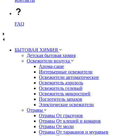
Контакты
FAQ
БЫТОВАЯ ХИМИЯ
Детская бытовая химия
Освежители воздуха
Арома-саше
Интерьерные освежители
Освежители автоматические
Освежитель аэрозоль
Освежитель гелевый
Освежитель микроспрей
Поглотитель запахов
Электические освежители
Отравы
Отравы От грызунов
Отравы От клещей и комаров
Отравы От моли
Отравы От тараканов и муравьев