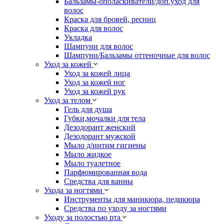
Бальзамы-ополаскиватели/доп.уход для
волос
Краска для бровей, ресниц
Краска для волос
Укладка
Шампуни для волос
Шампуни/Бальзамы оттеночные для волос
Уход за кожей
Уход за кожей лица
Уход за кожей ног
Уход за кожей рук
Уход за телом
Гель для душа
Губки,мочалки для тела
Дезодорант женский
Дезодорант мужской
Мыло д/интим гигиены
Мыло жидкое
Мыло туалетное
Парфюмированная вода
Средства для ванны
Ухода за ногтями
Инструменты для маникюра, педикюра
Средства по уходу за ногтями
Уходу за полостью рта