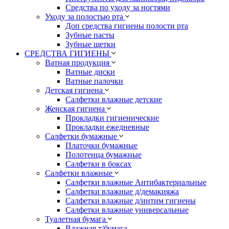
Средства по уходу за ногтями
Уходу за полостью рта
Доп средства гигиены полости рта
Зубные пасты
Зубные щетки
СРЕДСТВА ГИГИЕНЫ
Ватная продукция
Ватные диски
Ватные палочки
Детская гигиена
Салфетки влажные детские
Женская гигиена
Прокладки гигиенические
Прокладки ежедневные
Салфетки бумажные
Платочки бумажные
Полотенца бумажные
Салфетки в боксах
Салфетки влажные
Салфетки влажные Антибактериальные
Салфетки влажные д/демакияжа
Салфетки влажные д/интим гигиены
Салфетки влажные универсальные
Туалетная бумага
Влажная т/бумага