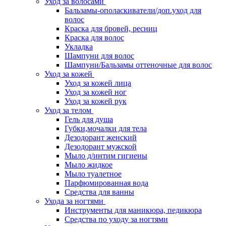
Уход за волосами
Бальзамы-ополаскиватели/доп.уход для
волос
Краска для бровей, ресниц
Краска для волос
Укладка
Шампуни для волос
Шампуни/Бальзамы оттеночные для волос
Уход за кожей
Уход за кожей лица
Уход за кожей ног
Уход за кожей рук
Уход за телом
Гель для душа
Губки,мочалки для тела
Дезодорант женский
Дезодорант мужской
Мыло д/интим гигиены
Мыло жидкое
Мыло туалетное
Парфюмированная вода
Средства для ванны
Ухода за ногтями
Инструменты для маникюра, педикюра
Средства по уходу за ногтями