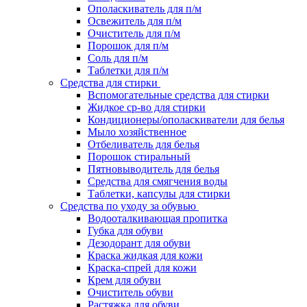
Ополаскиватель для п/м
Освежитель для п/м
Очиститель для п/м
Порошок для п/м
Соль для п/м
Таблетки для п/м
Средства для стирки
Вспомогательные средства для стирки
Жидкое ср-во для стирки
Кондиционеры/ополаскиватели для белья
Мыло хозяйственное
Отбеливатель для белья
Порошок стиральный
Пятновыводитель для белья
Средства для смягчения воды
Таблетки, капсулы для стирки
Средства по уходу за обувью
Водооталкивающая пропитка
Губка для обуви
Дезодорант для обуви
Краска жидкая для кожи
Краска-спрей для кожи
Крем для обуви
Очиститель обуви
Растяжка для обуви