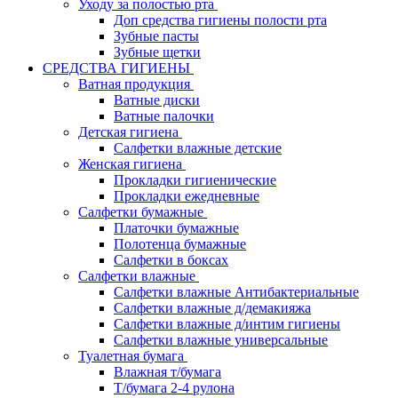
Уходу за полостью рта
Доп средства гигиены полости рта
Зубные пасты
Зубные щетки
СРЕДСТВА ГИГИЕНЫ
Ватная продукция
Ватные диски
Ватные палочки
Детская гигиена
Салфетки влажные детские
Женская гигиена
Прокладки гигиенические
Прокладки ежедневные
Салфетки бумажные
Платочки бумажные
Полотенца бумажные
Салфетки в боксах
Салфетки влажные
Салфетки влажные Антибактериальные
Салфетки влажные д/демакияжа
Салфетки влажные д/интим гигиены
Салфетки влажные универсальные
Туалетная бумага
Влажная т/бумага
Т/бумага 2-4 рулона