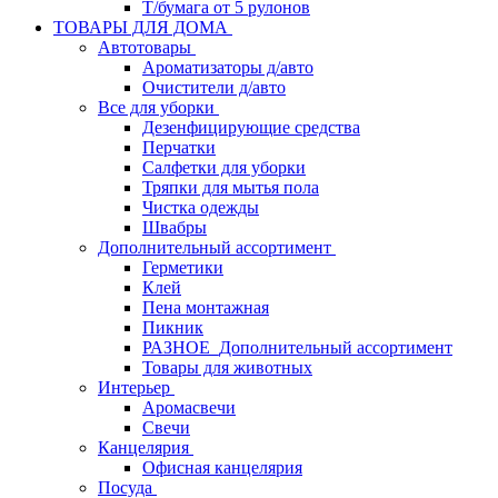
Т/бумага от 5 рулонов
ТОВАРЫ ДЛЯ ДОМА
Автотовары
Ароматизаторы д/авто
Очистители д/авто
Все для уборки
Дезенфицирующие средства
Перчатки
Салфетки для уборки
Тряпки для мытья пола
Чистка одежды
Швабры
Дополнительный ассортимент
Герметики
Клей
Пена монтажная
Пикник
РАЗНОЕ_Дополнительный ассортимент
Товары для животных
Интерьер
Аромасвечи
Свечи
Канцелярия
Офисная канцелярия
Посуда