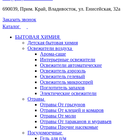
690039, Прим. Край, Владивосток, ул. Енисейская, 32а
Заказать звонок
Каталог
БЫТОВАЯ ХИМИЯ
Детская бытовая химия
Освежители воздуха
Арома-саше
Интерьерные освежители
Освежители автоматические
Освежитель аэрозоль
Освежитель гелевый
Освежитель микроспрей
Поглотитель запахов
Электические освежители
Отравы
Отравы От грызунов
Отравы От клещей и комаров
Отравы От моли
Отравы От тараканов и муравьев
Отравы Прочие насекомые
Посудомоечные
Гель для п/м