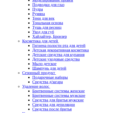
Моделирование бровей
Подводки для глаз
Пудра
Румяна
Тени для век
Тональная основа
Тушь для ресниц
Уход для губ
Хайлайтер, Бронзер
Косметика для детей
Гигиена полости рта для детей
Детская декоративная косметика
Детские средства для купания
Детские уходовые средства
Мыло детское
Шампунь для детей
Сезонный продукт
Подарочные наборы
Средства д/загара
Удаление волос
Бритвенные системы женские
Бритвенные системы мужские
Средства для бритья мужские
Средства для депиляции
Средства после бритья