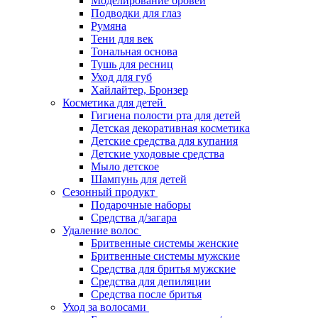
Моделирование бровей
Подводки для глаз
Румяна
Тени для век
Тональная основа
Тушь для ресниц
Уход для губ
Хайлайтер, Бронзер
Косметика для детей
Гигиена полости рта для детей
Детская декоративная косметика
Детские средства для купания
Детские уходовые средства
Мыло детское
Шампунь для детей
Сезонный продукт
Подарочные наборы
Средства д/загара
Удаление волос
Бритвенные системы женские
Бритвенные системы мужские
Средства для бритья мужские
Средства для депиляции
Средства после бритья
Уход за волосами