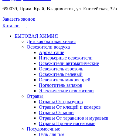
690039, Прим. Край, Владивосток, ул. Енисейская, 32а
Заказать звонок
Каталог
БЫТОВАЯ ХИМИЯ
Детская бытовая химия
Освежители воздуха
Арома-саше
Интерьерные освежители
Освежители автоматические
Освежитель аэрозоль
Освежитель гелевый
Освежитель микроспрей
Поглотитель запахов
Электические освежители
Отравы
Отравы От грызунов
Отравы От клещей и комаров
Отравы От моли
Отравы От тараканов и муравьев
Отравы Прочие насекомые
Посудомоечные
Гель для п/м