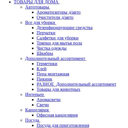
ТОВАРЫ ДЛЯ ДОМА
Автотовары
Ароматизаторы д/авто
Очистители д/авто
Все для уборки
Дезенфицирующие средства
Перчатки
Салфетки для уборки
Тряпки для мытья пола
Чистка одежды
Швабры
Дополнительный ассортимент
Герметики
Клей
Пена монтажная
Пикник
РАЗНОЕ_Дополнительный ассортимент
Товары для животных
Интерьер
Аромасвечи
Свечи
Канцелярия
Офисная канцелярия
Посуда
Посуда для приготовления