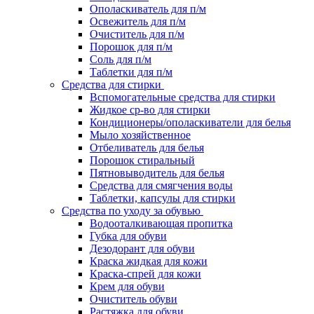
Ополаскиватель для п/м
Освежитель для п/м
Очиститель для п/м
Порошок для п/м
Соль для п/м
Таблетки для п/м
Средства для стирки
Вспомогательные средства для стирки
Жидкое ср-во для стирки
Кондиционеры/ополаскиватели для белья
Мыло хозяйственное
Отбеливатель для белья
Порошок стиральный
Пятновыводитель для белья
Средства для смягчения воды
Таблетки, капсулы для стирки
Средства по уходу за обувью
Водооталкивающая пропитка
Губка для обуви
Дезодорант для обуви
Краска жидкая для кожи
Краска-спрей для кожи
Крем для обуви
Очиститель обуви
Растяжка для обуви