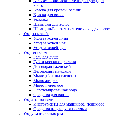
Бальзамы-ополаскиватели/доп.уход для
волос
Краска для бровей, ресниц
Краска для волос
Укладка
Шампуни для волос
Шампуни/Бальзамы оттеночные для волос
Уход за кожей
Уход за кожей лица
Уход за кожей ног
Уход за кожей рук
Уход за телом
Гель для душа
Губки,мочалки для тела
Дезодорант женский
Дезодорант мужской
Мыло д/интим гигиены
Мыло жидкое
Мыло туалетное
Парфюмированная вода
Средства для ванны
Ухода за ногтями
Инструменты для маникюра, педикюра
Средства по уходу за ногтями
Уходу за полостью рта