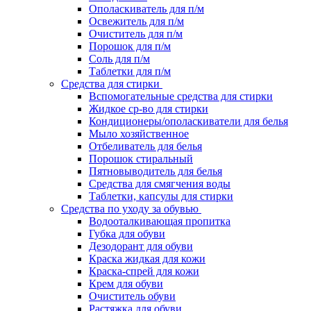
Ополаскиватель для п/м
Освежитель для п/м
Очиститель для п/м
Порошок для п/м
Соль для п/м
Таблетки для п/м
Средства для стирки
Вспомогательные средства для стирки
Жидкое ср-во для стирки
Кондиционеры/ополаскиватели для белья
Мыло хозяйственное
Отбеливатель для белья
Порошок стиральный
Пятновыводитель для белья
Средства для смягчения воды
Таблетки, капсулы для стирки
Средства по уходу за обувью
Водооталкивающая пропитка
Губка для обуви
Дезодорант для обуви
Краска жидкая для кожи
Краска-спрей для кожи
Крем для обуви
Очиститель обуви
Растяжка для обуви