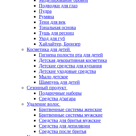
Моделирование бровей
Подводки для глаз
Пудра
Румяна
Тени для век
Тональная основа
Тушь для ресниц
Уход для губ
Хайлайтер, Бронзер
Косметика для детей
Гигиена полости рта для детей
Детская декоративная косметика
Детские средства для купания
Детские уходовые средства
Мыло детское
Шампунь для детей
Сезонный продукт
Подарочные наборы
Средства д/загара
Удаление волос
Бритвенные системы женские
Бритвенные системы мужские
Средства для бритья мужские
Средства для депиляции
Средства после бритья