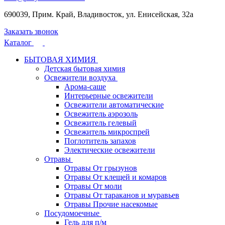
690039, Прим. Край, Владивосток, ул. Енисейская, 32а
Заказать звонок
Каталог
БЫТОВАЯ ХИМИЯ
Детская бытовая химия
Освежители воздуха
Арома-саше
Интерьерные освежители
Освежители автоматические
Освежитель аэрозоль
Освежитель гелевый
Освежитель микроспрей
Поглотитель запахов
Электические освежители
Отравы
Отравы От грызунов
Отравы От клещей и комаров
Отравы От моли
Отравы От тараканов и муравьев
Отравы Прочие насекомые
Посудомоечные
Гель для п/м