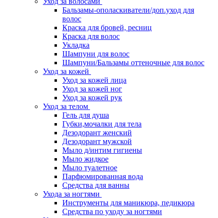
Уход за волосами
Бальзамы-ополаскиватели/доп.уход для
волос
Краска для бровей, ресниц
Краска для волос
Укладка
Шампуни для волос
Шампуни/Бальзамы оттеночные для волос
Уход за кожей
Уход за кожей лица
Уход за кожей ног
Уход за кожей рук
Уход за телом
Гель для душа
Губки,мочалки для тела
Дезодорант женский
Дезодорант мужской
Мыло д/интим гигиены
Мыло жидкое
Мыло туалетное
Парфюмированная вода
Средства для ванны
Ухода за ногтями
Инструменты для маникюра, педикюра
Средства по уходу за ногтями