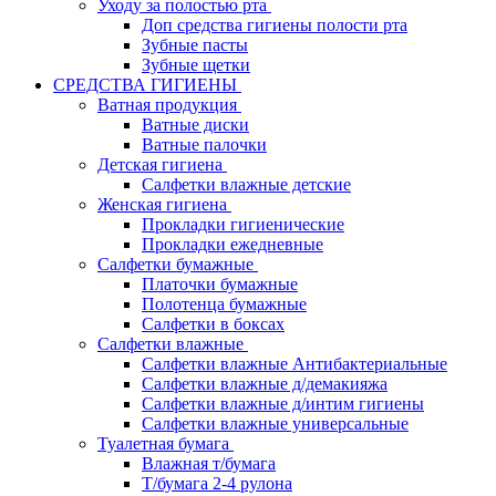
Уходу за полостью рта
Доп средства гигиены полости рта
Зубные пасты
Зубные щетки
СРЕДСТВА ГИГИЕНЫ
Ватная продукция
Ватные диски
Ватные палочки
Детская гигиена
Салфетки влажные детские
Женская гигиена
Прокладки гигиенические
Прокладки ежедневные
Салфетки бумажные
Платочки бумажные
Полотенца бумажные
Салфетки в боксах
Салфетки влажные
Салфетки влажные Антибактериальные
Салфетки влажные д/демакияжа
Салфетки влажные д/интим гигиены
Салфетки влажные универсальные
Туалетная бумага
Влажная т/бумага
Т/бумага 2-4 рулона