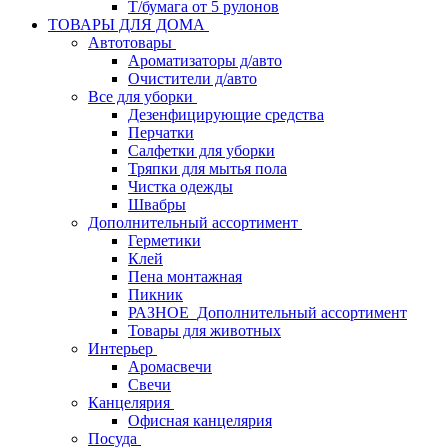
Т/бумага от 5 рулонов
ТОВАРЫ ДЛЯ ДОМА
Автотовары
Ароматизаторы д/авто
Очистители д/авто
Все для уборки
Дезенфицирующие средства
Перчатки
Салфетки для уборки
Тряпки для мытья пола
Чистка одежды
Швабры
Дополнительный ассортимент
Герметики
Клей
Пена монтажная
Пикник
РАЗНОЕ_Дополнительный ассортимент
Товары для животных
Интерьер
Аромасвечи
Свечи
Канцелярия
Офисная канцелярия
Посуда