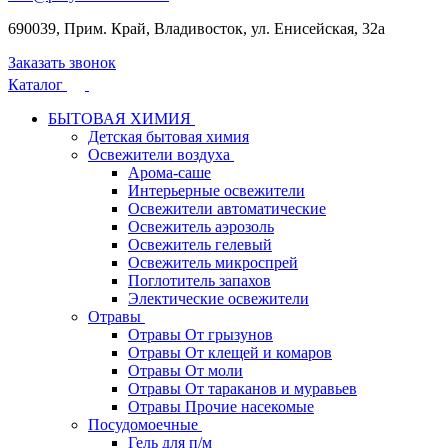
690039, Прим. Край, Владивосток, ул. Енисейская, 32а
Заказать звонок
Каталог
БЫТОВАЯ ХИМИЯ
Детская бытовая химия
Освежители воздуха
Арома-саше
Интерьерные освежители
Освежители автоматические
Освежитель аэрозоль
Освежитель гелевый
Освежитель микроспрей
Поглотитель запахов
Электические освежители
Отравы
Отравы От грызунов
Отравы От клещей и комаров
Отравы От моли
Отравы От тараканов и муравьев
Отравы Прочие насекомые
Посудомоечные
Гель для п/м