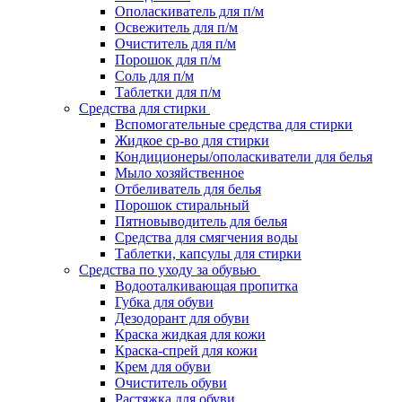
Ополаскиватель для п/м
Освежитель для п/м
Очиститель для п/м
Порошок для п/м
Соль для п/м
Таблетки для п/м
Средства для стирки
Вспомогательные средства для стирки
Жидкое ср-во для стирки
Кондиционеры/ополаскиватели для белья
Мыло хозяйственное
Отбеливатель для белья
Порошок стиральный
Пятновыводитель для белья
Средства для смягчения воды
Таблетки, капсулы для стирки
Средства по уходу за обувью
Водооталкивающая пропитка
Губка для обуви
Дезодорант для обуви
Краска жидкая для кожи
Краска-спрей для кожи
Крем для обуви
Очиститель обуви
Растяжка для обуви