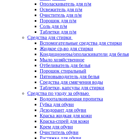
Ополаскиватель для п/м
Освежитель для п/м
Очиститель для п/м
Порошок для п/м
Соль для п/м
Таблетки для п/м
Средства для стирки
Вспомогательные средства для стирки
Жидкое ср-во для стирки
Кондиционеры/ополаскиватели для белья
Мыло хозяйственное
Отбеливатель для белья
Порошок стиральный
Пятновыводитель для белья
Средства для смягчения воды
Таблетки, капсулы для стирки
Средства по уходу за обувью
Водооталкивающая пропитка
Губка для обуви
Дезодорант для обуви
Краска жидкая для кожи
Краска-спрей для кожи
Крем для обуви
Очиститель обуви
Растяжка для обуви