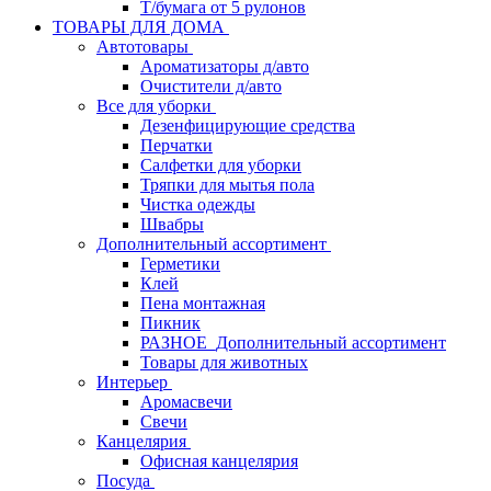
Т/бумага от 5 рулонов
ТОВАРЫ ДЛЯ ДОМА
Автотовары
Ароматизаторы д/авто
Очистители д/авто
Все для уборки
Дезенфицирующие средства
Перчатки
Салфетки для уборки
Тряпки для мытья пола
Чистка одежды
Швабры
Дополнительный ассортимент
Герметики
Клей
Пена монтажная
Пикник
РАЗНОЕ_Дополнительный ассортимент
Товары для животных
Интерьер
Аромасвечи
Свечи
Канцелярия
Офисная канцелярия
Посуда