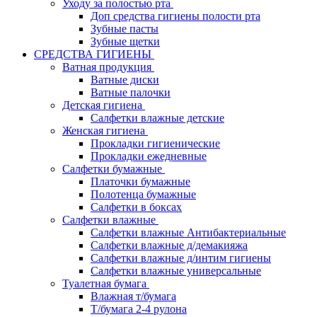
Уходу за полостью рта
Доп средства гигиены полости рта
Зубные пасты
Зубные щетки
СРЕДСТВА ГИГИЕНЫ
Ватная продукция
Ватные диски
Ватные палочки
Детская гигиена
Салфетки влажные детские
Женская гигиена
Прокладки гигиенические
Прокладки ежедневные
Салфетки бумажные
Платочки бумажные
Полотенца бумажные
Салфетки в боксах
Салфетки влажные
Салфетки влажные Антибактериальные
Салфетки влажные д/демакияжа
Салфетки влажные д/интим гигиены
Салфетки влажные универсальные
Туалетная бумага
Влажная т/бумага
Т/бумага 2-4 рулона