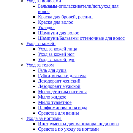
Уход за волосами
Бальзамы-ополаскиватели/доп.уход для
волос
Краска для бровей, ресниц
Краска для волос
Укладка
Шампуни для волос
Шампуни/Бальзамы оттеночные для волос
Уход за кожей
Уход за кожей лица
Уход за кожей ног
Уход за кожей рук
Уход за телом
Гель для душа
Губки,мочалки для тела
Дезодорант женский
Дезодорант мужской
Мыло д/интим гигиены
Мыло жидкое
Мыло туалетное
Парфюмированная вода
Средства для ванны
Ухода за ногтями
Инструменты для маникюра, педикюра
Средства по уходу за ногтями