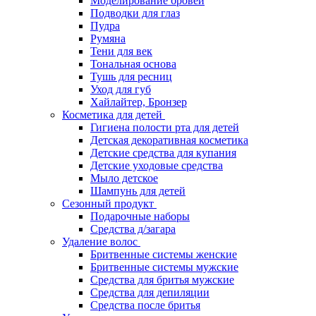
Моделирование бровей
Подводки для глаз
Пудра
Румяна
Тени для век
Тональная основа
Тушь для ресниц
Уход для губ
Хайлайтер, Бронзер
Косметика для детей
Гигиена полости рта для детей
Детская декоративная косметика
Детские средства для купания
Детские уходовые средства
Мыло детское
Шампунь для детей
Сезонный продукт
Подарочные наборы
Средства д/загара
Удаление волос
Бритвенные системы женские
Бритвенные системы мужские
Средства для бритья мужские
Средства для депиляции
Средства после бритья