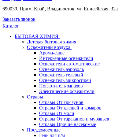
690039, Прим. Край, Владивосток, ул. Енисейская, 32а
Заказать звонок
Каталог
БЫТОВАЯ ХИМИЯ
Детская бытовая химия
Освежители воздуха
Арома-саше
Интерьерные освежители
Освежители автоматические
Освежитель аэрозоль
Освежитель гелевый
Освежитель микроспрей
Поглотитель запахов
Электические освежители
Отравы
Отравы От грызунов
Отравы От клещей и комаров
Отравы От моли
Отравы От тараканов и муравьев
Отравы Прочие насекомые
Посудомоечные
Гель для п/м