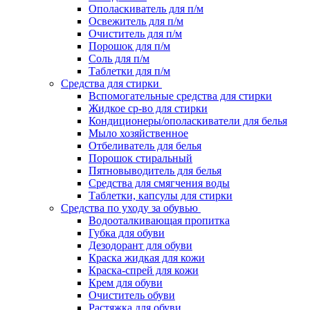
Ополаскиватель для п/м
Освежитель для п/м
Очиститель для п/м
Порошок для п/м
Соль для п/м
Таблетки для п/м
Средства для стирки
Вспомогательные средства для стирки
Жидкое ср-во для стирки
Кондиционеры/ополаскиватели для белья
Мыло хозяйственное
Отбеливатель для белья
Порошок стиральный
Пятновыводитель для белья
Средства для смягчения воды
Таблетки, капсулы для стирки
Средства по уходу за обувью
Водооталкивающая пропитка
Губка для обуви
Дезодорант для обуви
Краска жидкая для кожи
Краска-спрей для кожи
Крем для обуви
Очиститель обуви
Растяжка для обуви