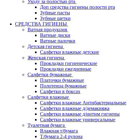
Уходу за полостью рта
Доп средства гигиены полости рта
Зубные пасты
Зубные щетки
СРЕДСТВА ГИГИЕНЫ
Ватная продукция
Ватные диски
Ватные палочки
Детская гигиена
Салфетки влажные детские
Женская гигиена
Прокладки гигиенические
Прокладки ежедневные
Салфетки бумажные
Платочки бумажные
Полотенца бумажные
Салфетки в боксах
Салфетки влажные
Салфетки влажные Антибактериальные
Салфетки влажные д/демакияжа
Салфетки влажные д/интим гигиены
Салфетки влажные универсальные
Туалетная бумага
Влажная т/бумага
Т/бумага 2-4 рулона