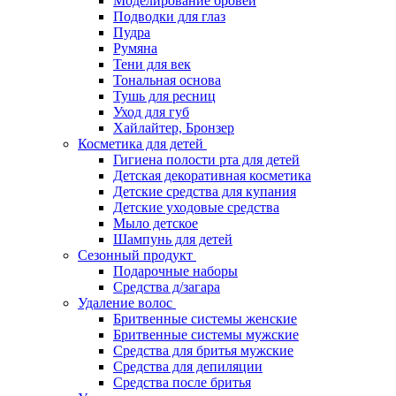
Моделирование бровей
Подводки для глаз
Пудра
Румяна
Тени для век
Тональная основа
Тушь для ресниц
Уход для губ
Хайлайтер, Бронзер
Косметика для детей
Гигиена полости рта для детей
Детская декоративная косметика
Детские средства для купания
Детские уходовые средства
Мыло детское
Шампунь для детей
Сезонный продукт
Подарочные наборы
Средства д/загара
Удаление волос
Бритвенные системы женские
Бритвенные системы мужские
Средства для бритья мужские
Средства для депиляции
Средства после бритья