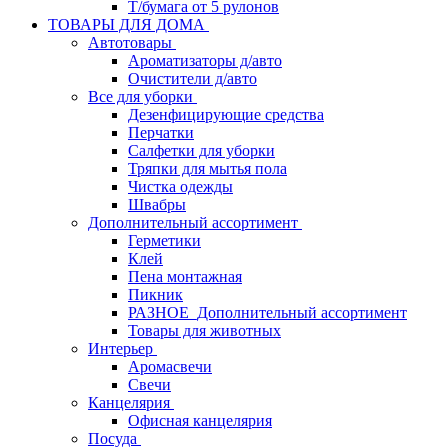
Т/бумага от 5 рулонов
ТОВАРЫ ДЛЯ ДОМА
Автотовары
Ароматизаторы д/авто
Очистители д/авто
Все для уборки
Дезенфицирующие средства
Перчатки
Салфетки для уборки
Тряпки для мытья пола
Чистка одежды
Швабры
Дополнительный ассортимент
Герметики
Клей
Пена монтажная
Пикник
РАЗНОЕ_Дополнительный ассортимент
Товары для животных
Интерьер
Аромасвечи
Свечи
Канцелярия
Офисная канцелярия
Посуда