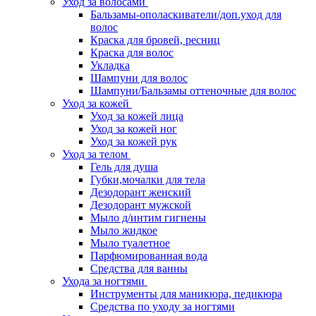
Уход за волосами
Бальзамы-ополаскиватели/доп.уход для
волос
Краска для бровей, ресниц
Краска для волос
Укладка
Шампуни для волос
Шампуни/Бальзамы оттеночные для волос
Уход за кожей
Уход за кожей лица
Уход за кожей ног
Уход за кожей рук
Уход за телом
Гель для душа
Губки,мочалки для тела
Дезодорант женский
Дезодорант мужской
Мыло д/интим гигиены
Мыло жидкое
Мыло туалетное
Парфюмированная вода
Средства для ванны
Ухода за ногтями
Инструменты для маникюра, педикюра
Средства по уходу за ногтями