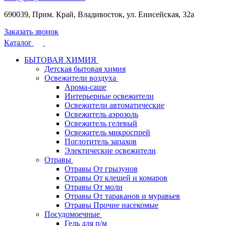
690039, Прим. Край, Владивосток, ул. Енисейская, 32а
Заказать звонок
Каталог
БЫТОВАЯ ХИМИЯ
Детская бытовая химия
Освежители воздуха
Арома-саше
Интерьерные освежители
Освежители автоматические
Освежитель аэрозоль
Освежитель гелевый
Освежитель микроспрей
Поглотитель запахов
Электические освежители
Отравы
Отравы От грызунов
Отравы От клещей и комаров
Отравы От моли
Отравы От тараканов и муравьев
Отравы Прочие насекомые
Посудомоечные
Гель для п/м