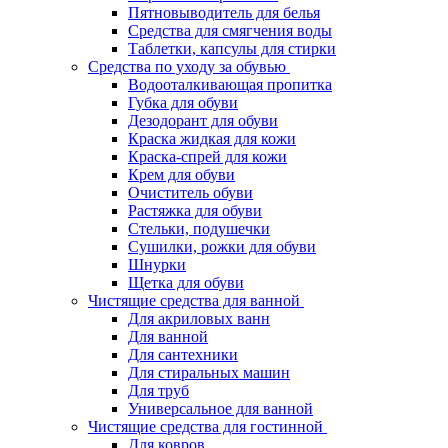
Пятновыводитель для белья
Средства для смягчения воды
Таблетки, капсулы для стирки
Средства по уходу за обувью
Водооталкивающая пропитка
Губка для обуви
Дезодорант для обуви
Краска жидкая для кожи
Краска-спрей для кожи
Крем для обуви
Очиститель обуви
Растяжка для обуви
Стельки, подушечки
Сушилки, рожки для обуви
Шнурки
Щетка для обуви
Чистящие средства для ванной
Для акриловых ванн
Для ванной
Для сантехники
Для стиральных машин
Для труб
Универсальное для ванной
Чистящие средства для гостинной
Для ковров