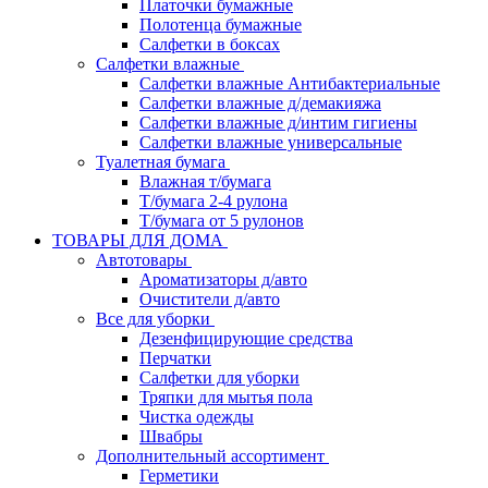
Платочки бумажные
Полотенца бумажные
Салфетки в боксах
Салфетки влажные
Салфетки влажные Антибактериальные
Салфетки влажные д/демакияжа
Салфетки влажные д/интим гигиены
Салфетки влажные универсальные
Туалетная бумага
Влажная т/бумага
Т/бумага 2-4 рулона
Т/бумага от 5 рулонов
ТОВАРЫ ДЛЯ ДОМА
Автотовары
Ароматизаторы д/авто
Очистители д/авто
Все для уборки
Дезенфицирующие средства
Перчатки
Салфетки для уборки
Тряпки для мытья пола
Чистка одежды
Швабры
Дополнительный ассортимент
Герметики