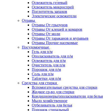
Освежитель гелевый
Освежитель микроспрей
Поглотитель запахов
Электические освежители
Отравы
Отравы От грызунов
Отравы От клещей и комаров
Отравы От моли
Отравы От тараканов и муравьев
Отравы Прочие насекомые
Посудомоечные
Гель для п/м
Ополаскиватель для п/м
Освежитель для п/м
Очиститель для п/м
Порошок для п/м
Соль для п/м
Таблетки для п/м
Средства для стирки
Вспомогательные средства для стирки
Жидкое ср-во для стирки
Кондиционеры/ополаскиватели для белья
Мыло хозяйственное
Отбеливатель для белья
Порошок стиральный