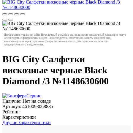
Изображения товара на сайте Порядочный poryadok-online.ru носят справочный характер и могут
не совпадать с фактическим видом. Производитель имеет право менять внешний вид,
комплектацию и характеристики товара, не снижая его потребительских свойств без
предварительного уведомления.
BIG City Салфетки
вискозные черные Black
Diamond /3 №1148630600
Наличие:
Нет на складе
Артикул:
4610093068885
Рейтинг:
Характеристики
Другие характеристики