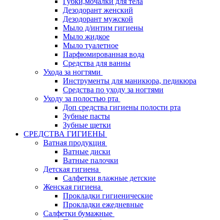
Губки,мочалки для тела
Дезодорант женский
Дезодорант мужской
Мыло д/интим гигиены
Мыло жидкое
Мыло туалетное
Парфюмированная вода
Средства для ванны
Ухода за ногтями
Инструменты для маникюра, педикюра
Средства по уходу за ногтями
Уходу за полостью рта
Доп средства гигиены полости рта
Зубные пасты
Зубные щетки
СРЕДСТВА ГИГИЕНЫ
Ватная продукция
Ватные диски
Ватные палочки
Детская гигиена
Салфетки влажные детские
Женская гигиена
Прокладки гигиенические
Прокладки ежедневные
Салфетки бумажные