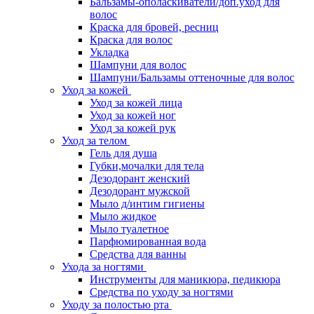
Бальзамы-ополаскиватели/доп.уход для
волос
Краска для бровей, ресниц
Краска для волос
Укладка
Шампуни для волос
Шампуни/Бальзамы оттеночные для волос
Уход за кожей
Уход за кожей лица
Уход за кожей ног
Уход за кожей рук
Уход за телом
Гель для душа
Губки,мочалки для тела
Дезодорант женский
Дезодорант мужской
Мыло д/интим гигиены
Мыло жидкое
Мыло туалетное
Парфюмированная вода
Средства для ванны
Ухода за ногтями
Инструменты для маникюра, педикюра
Средства по уходу за ногтями
Уходу за полостью рта