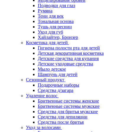
Моделирование бровей
Подводки для глаз
Румяна
Тени для век
Тональная основа
Тушь для ресниц
Уход для губ
Хайлайтер, Бронзер
Косметика для детей
Гигиена полости рта для детей
Детская декоративная косметика
Детские средства для купания
Детские уходовые средства
Мыло детское
Шампунь для детей
Сезонный продукт
Подарочные наборы
Средства д/загара
Удаление волос
Бритвенные системы женские
Бритвенные системы мужские
Средства для бритья мужские
Средства для депиляции
Средства после бритья
Уход за волосами