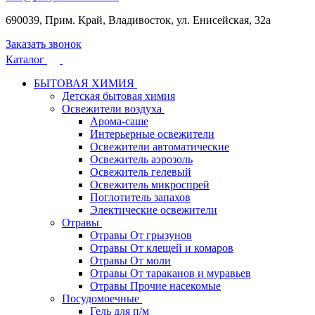
690039, Прим. Край, Владивосток, ул. Енисейская, 32а
Заказать звонок
Каталог
БЫТОВАЯ ХИМИЯ
Детская бытовая химия
Освежители воздуха
Арома-саше
Интерьерные освежители
Освежители автоматические
Освежитель аэрозоль
Освежитель гелевый
Освежитель микроспрей
Поглотитель запахов
Электические освежители
Отравы
Отравы От грызунов
Отравы От клещей и комаров
Отравы От моли
Отравы От тараканов и муравьев
Отравы Прочие насекомые
Посудомоечные
Гель для п/м