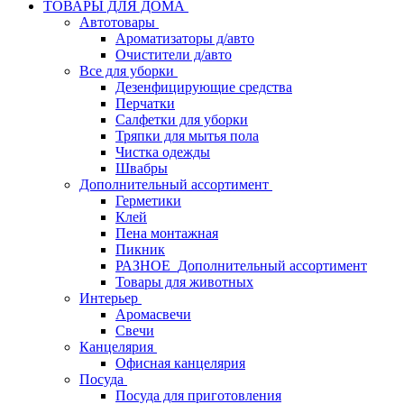
ТОВАРЫ ДЛЯ ДОМА
Автотовары
Ароматизаторы д/авто
Очистители д/авто
Все для уборки
Дезенфицирующие средства
Перчатки
Салфетки для уборки
Тряпки для мытья пола
Чистка одежды
Швабры
Дополнительный ассортимент
Герметики
Клей
Пена монтажная
Пикник
РАЗНОЕ_Дополнительный ассортимент
Товары для животных
Интерьер
Аромасвечи
Свечи
Канцелярия
Офисная канцелярия
Посуда
Посуда для приготовления