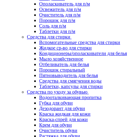
Ополаскиватель для п/м
Освежитель для п/м
Очиститель для п/м
Порошок для п/м
Соль для п/м
Таблетки для п/м
Средства для стирки
Вспомогательные средства для стирки
Жидкое ср-во для стирки
Кондиционеры/ополаскиватели для белья
Мыло хозяйственное
Отбеливатель для белья
Порошок стиральный
Пятновыводитель для белья
Средства для смягчения воды
Таблетки, капсулы для стирки
Средства по уходу за обувью
Водооталкивающая пропитка
Губка для обуви
Дезодорант для обуви
Краска жидкая для кожи
Краска-спрей для кожи
Крем для обуви
Очиститель обуви
Растяжка для обуви