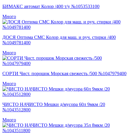
БИМАКС автомат Колор /400 т/у №1053533100
Много
ДОСЯ Оптима СМС Колор для маш. и руч. стирки /400
№1049781400
Много
СОРТИ Чист. порошок Морская свежесть /500 №1047979400
Много
ЧИСТО НАЧИСТО Мешки д/мусора 60л 9мкм /20
№1043512800
Много