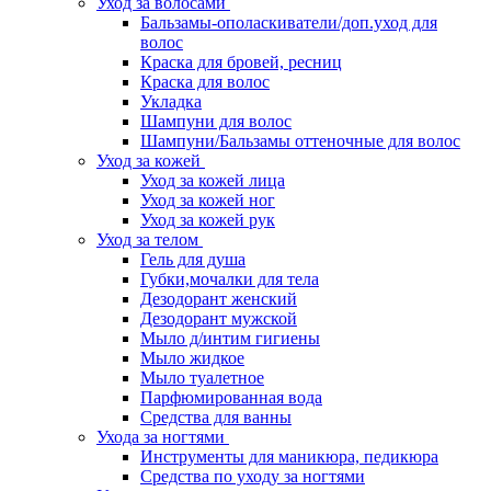
Уход за волосами
Бальзамы-ополаскиватели/доп.уход для
волос
Краска для бровей, ресниц
Краска для волос
Укладка
Шампуни для волос
Шампуни/Бальзамы оттеночные для волос
Уход за кожей
Уход за кожей лица
Уход за кожей ног
Уход за кожей рук
Уход за телом
Гель для душа
Губки,мочалки для тела
Дезодорант женский
Дезодорант мужской
Мыло д/интим гигиены
Мыло жидкое
Мыло туалетное
Парфюмированная вода
Средства для ванны
Ухода за ногтями
Инструменты для маникюра, педикюра
Средства по уходу за ногтями