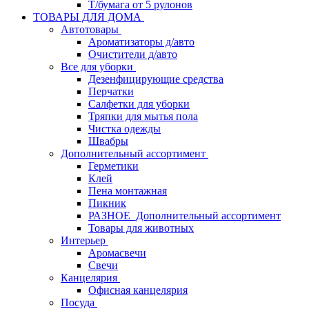
Т/бумага от 5 рулонов
ТОВАРЫ ДЛЯ ДОМА
Автотовары
Ароматизаторы д/авто
Очистители д/авто
Все для уборки
Дезенфицирующие средства
Перчатки
Салфетки для уборки
Тряпки для мытья пола
Чистка одежды
Швабры
Дополнительный ассортимент
Герметики
Клей
Пена монтажная
Пикник
РАЗНОЕ_Дополнительный ассортимент
Товары для животных
Интерьер
Аромасвечи
Свечи
Канцелярия
Офисная канцелярия
Посуда