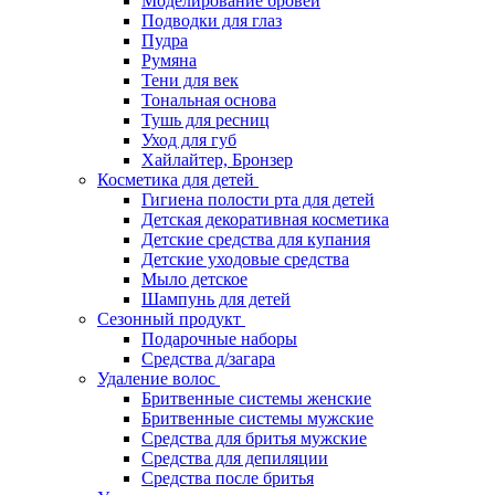
Моделирование бровей
Подводки для глаз
Пудра
Румяна
Тени для век
Тональная основа
Тушь для ресниц
Уход для губ
Хайлайтер, Бронзер
Косметика для детей
Гигиена полости рта для детей
Детская декоративная косметика
Детские средства для купания
Детские уходовые средства
Мыло детское
Шампунь для детей
Сезонный продукт
Подарочные наборы
Средства д/загара
Удаление волос
Бритвенные системы женские
Бритвенные системы мужские
Средства для бритья мужские
Средства для депиляции
Средства после бритья