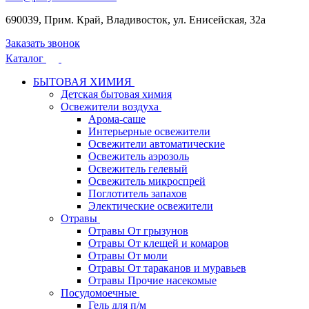
690039, Прим. Край, Владивосток, ул. Енисейская, 32а
Заказать звонок
Каталог
БЫТОВАЯ ХИМИЯ
Детская бытовая химия
Освежители воздуха
Арома-саше
Интерьерные освежители
Освежители автоматические
Освежитель аэрозоль
Освежитель гелевый
Освежитель микроспрей
Поглотитель запахов
Электические освежители
Отравы
Отравы От грызунов
Отравы От клещей и комаров
Отравы От моли
Отравы От тараканов и муравьев
Отравы Прочие насекомые
Посудомоечные
Гель для п/м