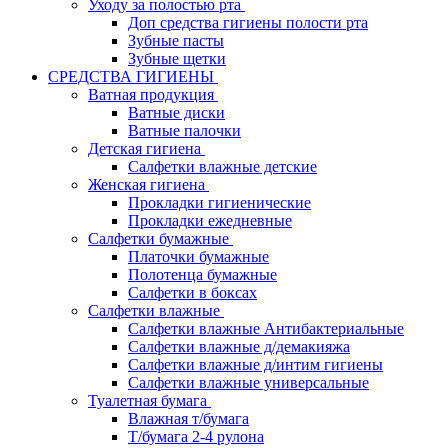
Уходу за полостью рта
Доп средства гигиены полости рта
Зубные пасты
Зубные щетки
СРЕДСТВА ГИГИЕНЫ
Ватная продукция
Ватные диски
Ватные палочки
Детская гигиена
Салфетки влажные детские
Женская гигиена
Прокладки гигиенические
Прокладки ежедневные
Салфетки бумажные
Платочки бумажные
Полотенца бумажные
Салфетки в боксах
Салфетки влажные
Салфетки влажные Антибактериальные
Салфетки влажные д/демакияжа
Салфетки влажные д/интим гигиены
Салфетки влажные универсальные
Туалетная бумага
Влажная т/бумага
Т/бумага 2-4 рулона