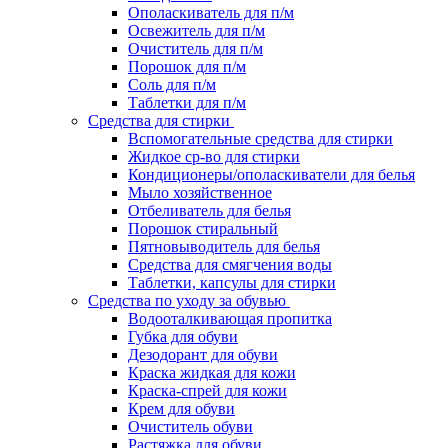
Ополаскиватель для п/м
Освежитель для п/м
Очиститель для п/м
Порошок для п/м
Соль для п/м
Таблетки для п/м
Средства для стирки
Вспомогательные средства для стирки
Жидкое ср-во для стирки
Кондиционеры/ополаскиватели для белья
Мыло хозяйственное
Отбеливатель для белья
Порошок стиральный
Пятновыводитель для белья
Средства для смягчения воды
Таблетки, капсулы для стирки
Средства по уходу за обувью
Водооталкивающая пропитка
Губка для обуви
Дезодорант для обуви
Краска жидкая для кожи
Краска-спрей для кожи
Крем для обуви
Очиститель обуви
Растяжка для обуви